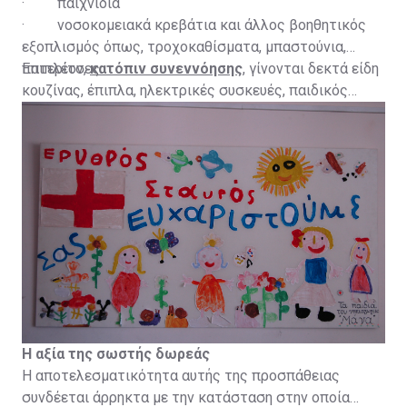
· παιχνίδια
· νοσοκομειακά κρεβάτια και άλλος βοηθητικός
εξοπλισμός όπως, τροχοκαθίσματα, μπαστούνια,
πατερίτσες.
Επιπλέον,
κατόπιν συνεννόησης
, γίνονται δεκτά είδη
κουζίνας, έπιπλα, ηλεκτρικές συσκευές, παιδικός
εξοπλισμός και ποδήλατα.
Η αξία της σωστής δωρεάς
Η αποτελεσματικότητα αυτής της προσπάθειας
συνδέεται άρρηκτα με την κατάσταση στην οποία