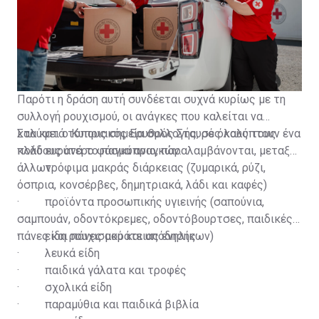
τους εθελοντές του Οργανισμού. Από την παραλαβή
και τη διαλογή αντικειμένων, μέχρι την προετοιμασία
και τη διανομή τους, κάθε στάδιο πραγματοποιείται με
φροντίδα και σεβασμό ώστε η βοήθεια να φτάνει με
αξιοπρέπεια σε όσους την έχουν ανάγκη.
Παρότι η δράση αυτή συνδέεται συχνά κυρίως με τη
συλλογή ρουχισμού, οι ανάγκες που καλείται να
καλύψει ο Κυπριακός Ερυθρός Σταυρός καλύπτουν ένα
Στα κατά τόπους σημεία συλλογής, σε όλους τους
πολύ ευρύτερο φάσμα αναγκών.
κλάδους ανά το παγκύπριο, παραλαμβάνονται, μεταξύ
άλλων:
· τρόφιμα μακράς διάρκειας (ζυμαρικά, ρύζι,
όσπρια, κονσέρβες, δημητριακά, λάδι και καφές)
· προϊόντα προσωπικής υγιεινής (σαπούνια,
σαμπουάν, οδοντόκρεμες, οδοντόβουρτσες, παιδικές
πάνες και πάνες ακράτειας ενηλίκων)
· είδη ρουχισμού και υπόδησης
· λευκά είδη
· παιδικά γάλατα και τροφές
· σχολικά είδη
· παραμύθια και παιδικά βιβλία