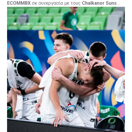
ECOMMBX
σε συνεργασία με τους
Chalkanor Suns
Basketball Academy
, φιλοξενείται από την
Πετρολίνα
ΑΕΚ Λάρνακας
και τελεί υπό την αιγίδα της
Κυπριακής
Ομοσπονδίας Καλαθοσφαίρισης
, με το
CyprusBasket.net
ως Media Partner.