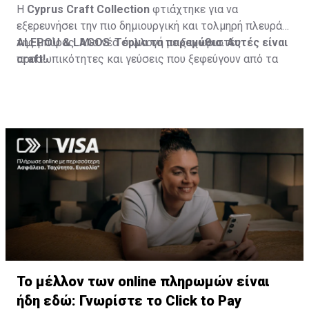
Η
Cyprus
Craft
Collection
φτιάχτηκε για να
εξερευνήσει την πιο δημιουργική και τολμηρή πλευρά
της μπύρας. Μια νέα συλλογή με ξεχωριστές
ALEPOU
&
LAGOS
:
Τέρμα τα παραμύθια. Αυτές είναι
προσωπικότητες και γεύσεις που ξεφεύγουν από τα
craft
!
συνηθισμένα. Και αυτή είναι μόνο η αρχή. Η ΚΕΟ έχει
ήδη σχεδιάσει τα επόμενα βήματα της συλλογής, με
νέες craft ετικέτες που θα παρουσιαστούν σύντομα.
Το μέλλον των online πληρωμών είναι
ήδη εδώ: Γνωρίστε το Click to Pay