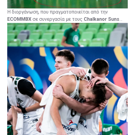
Η διοργάνωση, που πραγματοποιείται από την
ECOMMBX
σε συνεργασία με τους
Chalkanor Suns
Basketball Academy
, φιλοξενείται από την
Πετρολίνα
ΑΕΚ Λάρνακας
και τελεί υπό την αιγίδα της
Κυπριακής
Ομοσπονδίας Καλαθοσφαίρισης
, με το
CyprusBasket.net
ως Media Partner.