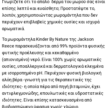
Γνωρίζετε ότι το απαλό δέρμα του μωρού σας είναι
επίσης λεπτό και ευαίσθητο; Προστατέψτε το,
λοιπόν, χρησιμοποιώντας μωρομάντηλα που δεν
περιέχουν επιβλαβείς χημικές ουσίες και ισχυρά
αρωματικά.
Τα μωρομάντηλα Kinder By Nature της Jackson
Reece παρασκευάζονται από 99% προϊόντα φυσικής
φυτικής προέλευσης και κεκαθαρμένο
(απιονισμένο) νερό. Είναι 100% χωρίς αρωματικές
ουσίες, υποαλλεργικά και δερματολογικά ελεγμένα
με ισορροπημένο pH. Περιέχουν φυσική βιολογική
αλόη βέρα -γνωστή για τις θεραπευτικές της
ιδιότητες- η οποία πέρα από πηγή βιταμινών, έχει
αντιφλεγμονώδης, επουλωτικές και υδροστατικές
ιδιότητες. Είναι επίσης κατασκευασμένα από
βιοδιασπώμενο ύφασμα χωρίς χλώριο.