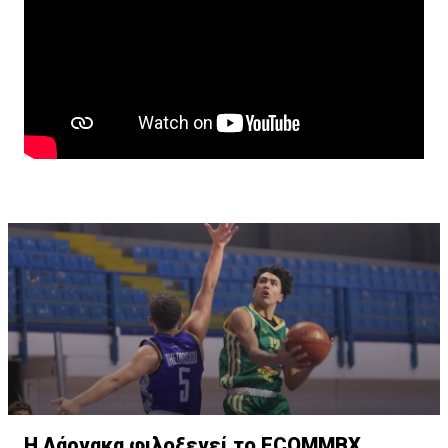
Η Λάρνακα φιλοξενεί το ECOMMBX