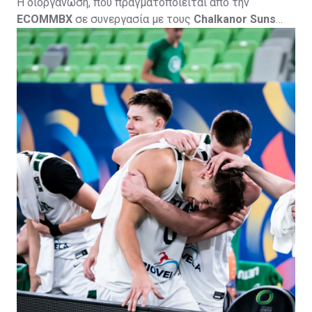
Η διοργάνωση, που πραγματοποιείται από την
ECOMMBX
σε συνεργασία με τους
Chalkanor Suns
Basketball Academy
, φιλοξενείται από την
Πετρολίνα
ΑΕΚ Λάρνακας
και τελεί υπό την αιγίδα της
Κυπριακής
Ομοσπονδίας Καλαθοσφαίρισης
, με το
CyprusBasket.net
ως Media Partner.