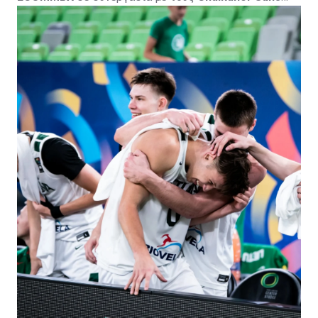
Basketball Academy
, φιλοξενείται από την
Πετρολίνα
ΑΕΚ Λάρνακας
και τελεί υπό την αιγίδα της
Κυπριακής
Ομοσπονδίας Καλαθοσφαίρισης
, με το
CyprusBasket.net
ως Media Partner.