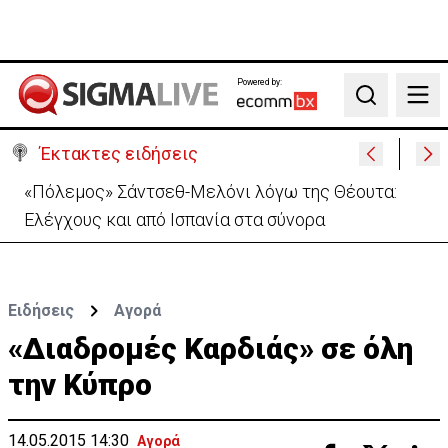
Powered by:
Search
Έκτακτες ειδήσεις
Απόπειρα φόνου σε μοναστήρι: 6ημερη κράτηση
στον μοναχό – Τι προηγήθηκε
Ειδήσεις
Αγορά
«Διαδρομές Καρδιάς» σε όλη
την Κύπρο
14.05.2015 14:30
Αγορά