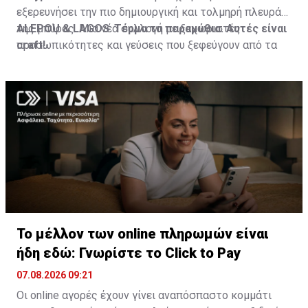
εξερευνήσει την πιο δημιουργική και τολμηρή πλευρά
της μπύρας. Μια νέα συλλογή με ξεχωριστές
ALEPOU
&
LAGOS
:
Τέρμα τα παραμύθια. Αυτές είναι
προσωπικότητες και γεύσεις που ξεφεύγουν από τα
craft
!
συνηθισμένα. Και αυτή είναι μόνο η αρχή. Η ΚΕΟ έχει
ήδη σχεδιάσει τα επόμενα βήματα της συλλογής, με
νέες craft ετικέτες που θα παρουσιαστούν σύντομα.
Το μέλλον των online πληρωμών είναι
ήδη εδώ: Γνωρίστε το Click to Pay
07.08.2026 09:21
Οι online αγορές έχουν γίνει αναπόσπαστο κομμάτι