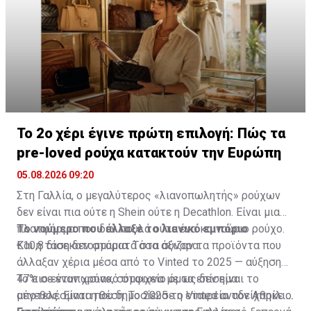
δημιουργική ιδέα είναι να σκεφτεί κανείς το σπίτι σαν
στο σπίτι, επισκέψου τα καταστήματα IKEA ή δες
“ζώνες λειτουργίας” αντί για δωμάτια: μια γωνία
online
τις συλλογές που μπορούν να μεταμορφώσουν
μπορεί να είναι εργασία το πρωί και χαλάρωση το
τον χώρο σου.
βράδυ, χωρίς να αλλάζει δραματικά.
Το 2o χέρι έγινε πρώτη επιλογή: Πώς τα
pre-loved ρούχα κατακτούν την Ευρώπη
05.08.2026 09:20
Στη Γαλλία, ο μεγαλύτερος «λιανοπωλητής» ρούχων
δεν είναι πια ούτε η Shein ούτε η Decathlon. Είναι μια
πλατφόρμα που δεν πουλά ούτε ένα καινούριο ρούχο.
Το νούμερο που άλλαξε το λιανικό εμπόριο
Και η τάση δεν σταματά στα σύνορα.
€10,8 δισεκατομμύρια. Τόσα άξιζαν τα προϊόντα που
άλλαξαν χέρια μέσα από το Vinted το 2025 — αύξηση
47% σε έναν χρόνο, σύμφωνα με τα
Το πιο εντυπωσιακό στοιχείο όμως δεν είναι το
επίσημα
αποτελέσματα
μέγεθος. Είναι η θέση. Το 2025 το Vinted αναδείχθηκε
που δημοσίευσε η εταιρεία τον Απρίλιο.
ο