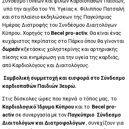
Σύνδεσμο Γονέων και φίλων Καρδιοπαθών Παιδιών,
υπό την αιγίδα του Υπ. Υγείας κ. Φίλιππου Πατσαλή
και στο πλαίσιο εκδηλώσεων της Παγκύπριας
Ημέρας Διατροφής του Συνδέσμου Διαιτολόγων
Κύπρου
.
Χορηγός το
Becel
pro
-
activ
.
Θα είναι ένας
ευχάριστος περίπατος στο Πάρκο όπου θα γίνονται
δωρεάν
εξετάσεις χοληστερίνης και αρτηριακής
πίεσης και ενημέρωση για την υγεία της καρδιάς,
από Καρδιολόγους και Διαιτολόγους.
Συμβολική συμμετοχή και εισφορά στο Σύνδεσμο
καρδιοπαθών Παιδιών 3ευρώ.
Στις δύσκολες ώρες που περνά ο τόπος μας, το
Καρδιολογικό Ίδρυμα Κύπρου
και το
Becel
pro
-
activ
σε συνεργασία με τον
Παγκύπριο
Σύνδεσμο
Διαιτολόγων και Διατροφολόγων
, συνεχίζουν για