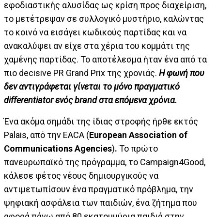
εφοδιαστικής αλυσίδας ως κρίση προς διαχείριση,
το μετέτρεψαν σε συλλογικό μυστήριο, καλώντας
το κοινό να εισάγει κωδικούς παρτίδας και να
ανακαλύψει αν είχε στα χέρια του κομμάτι της
χαμένης παρτίδας. Το αποτέλεσμα ήταν ένα από τα
πιο decisive PR Grand Prix της χρονιάς.
Η φωνή που
δεν αντιγράφεται γίνεται το μόνο πραγματικό
differentiator
ενός brand
στα επόμενα χρόνια.
Ένα ακόμα σημάδι της ίδιας στροφής ήρθε εκτός
Palais, από την EACA (
European Association of
Communications Agencies
)
.
Το πρώτο
πανευρωπαϊκό της πρόγραμμα, το Campaign4Good,
κάλεσε φέτος νέους δημιουργικούς να
αντιμετωπίσουν ένα πραγματικό πρόβλημα, την
ψηφιακή ασφάλεια των παιδιών, ένα ζήτημα που
αφορά πάνω από 80 εκατομμύρια παιδιά στην