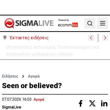
Powered by:
Search
Έκτακτες ειδήσεις
Στα 275 δισ. το κόστος των νέων αμερικανικών
θωρηκτών κλάσης «Τραμπ»
Ειδήσεις
Αγορά
Seen or believed?
07.07.2026 16:03
Αγορά
SigmaLive