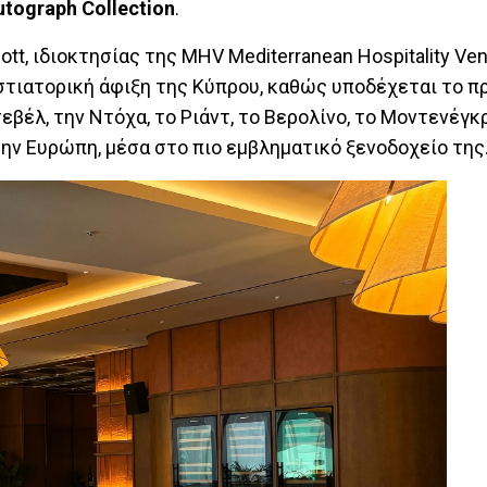
utograph
Collection
.
iott, ιδιοκτησίας της MHV Mediterranean Hospitality Ven
στιατορική άφιξη της Κύπρου, καθώς υποδέχεται το 
έλ, την Ντόχα, το Ριάντ, το Βερολίνο, το Μοντενέγκρ
ην Ευρώπη, μέσα στο πιο εμβληματικό ξενοδοχείο τη