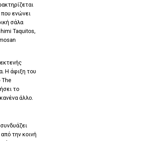
αρακτηρίζεται
 που ενώνει
ρική σάλα
imi Taquitos,
umosan
η εκτενής
α. Η άφιξη του
 The
τήσει το
 κανένα άλλο.
 συνδυάζει
από την κοινή