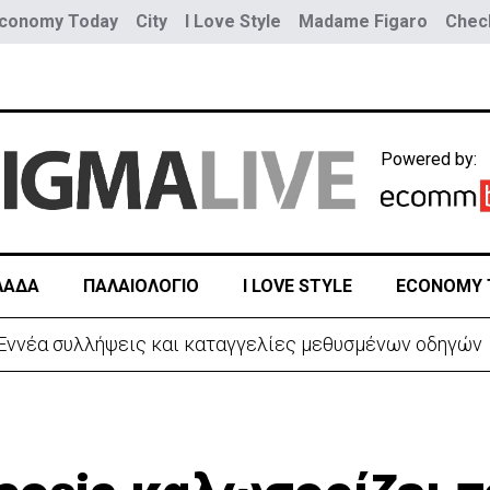
conomy Today
City
I Love Style
Madame Figaro
Check
Powered by:
ΛΑΔΑ
ΠΑΛΑΙΟΛΟΓΙΟ
I LOVE STYLE
ECONOMY 
ων νέων αμερικανικών θωρηκτών κλάσης «Τραμπ»