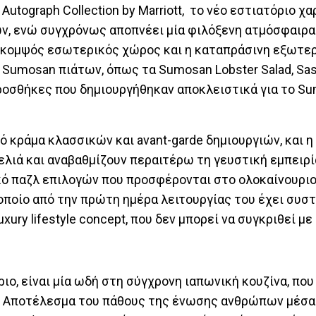
Autograph Collection by Marriott, το νέο εστιατόριο χ
ών, ενώ συγχρόνως αποπνέει μία φιλόξενη ατμόσφαιρα
 Ο κομψός εσωτερικός χώρος και η καταπράσινη εξωτε
 Sumosan πιάτων, όπως τα Sumosan Lobster Salad, Sash
 προσθήκες που δημιουργήθηκαν αποκλειστικά για το S
νικό κράμα κλασσικών και avant-garde δημιουργιών, και 
ελιά και αναβαθμίζουν περαιτέρω τη γευστική εμπειρί
κό παζλ επιλογών που προσφέρονται στο ολοκαίνουριο
το οποίο από την πρώτη ημέρα λειτουργίας του έχει συσ
xury lifestyle concept, που δεν μπορεί να συγκριθεί με
ιο, είναι μία ωδή στη σύγχρονη ιαπωνική κουζίνα, που
α. Αποτέλεσμα του πάθους της ένωσης ανθρώπων μέσα 