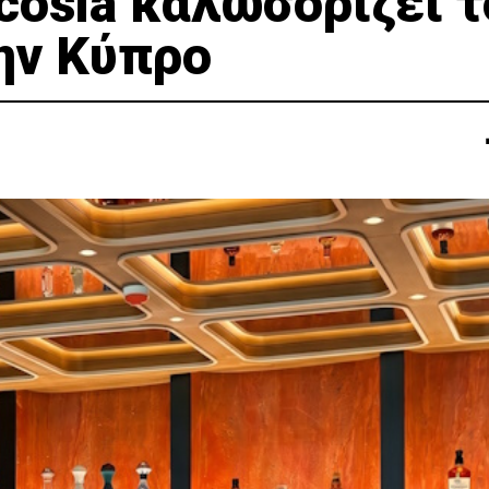
cosia καλωσορίζει τ
ην Κύπρο