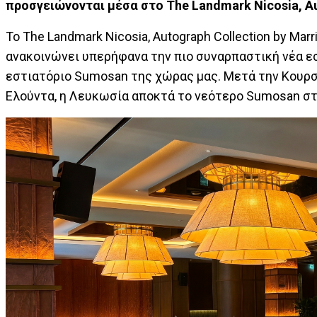
προσγειώνονται μέσα στο
The
Landmark
Nicosia
,
A
Το The Landmark Nicosia, Autograph Collection by Marr
ανακοινώνει υπερήφανα την πιο συναρπαστική νέα ε
εστιατόριο Sumosan της χώρας μας. Μετά την Κουρσεβ
Ελούντα, η Λευκωσία αποκτά το νεότερο Sumosan στ