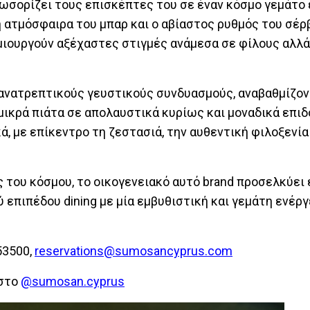
σορίζει τους επισκέπτες του σε έναν κόσμο γεμάτο 
ή ατμόσφαιρα του μπαρ και ο αβίαστος ρυθμός του σέρ
ημιουργούν αξέχαστες στιγμές ανάμεσα σε φίλους αλλά
ανατρεπτικούς γευστικούς συνδυασμούς, αναβαθμίζον
μικρά πιάτα σε απολαυστικά κυρίως και μοναδικά επιδ
, με επίκεντρο τη ζεστασιά, την αυθεντική φιλοξενία
 του κόσμου, το οικογενειακό αυτό brand προσελκύει 
 επιπέδου dining με μία εμβυθιστική και γεμάτη ενέργ
53500,
reservations@sumosancyprus.com
 στο
@sumosan.cyprus