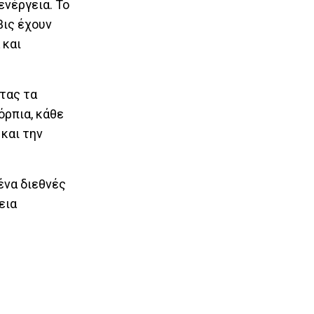
ενέργεια. Το
βις έχουν
 και
τας τα
όρπια, κάθε
 και την
ένα διεθνές
εια