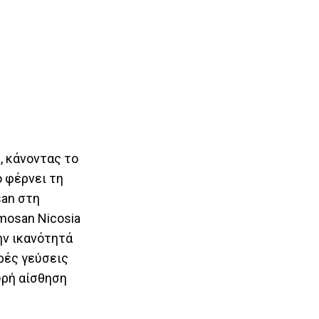
, κάνοντας το
ο φέρνει τη
san στη
mosan Nicosia
ην ικανότητά
ρές γεύσεις
υρή αίσθηση