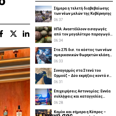
ο
Σήμερα η τελετή διαβεβαίωσης
των νέων μελών της Κυβέρνησης
06:37
ΗΠΑ: Αναστέλλουν εισαγωγές
από τον μεγαλύτερο παραγωγό
αβοκάντο του Μεξικού
06:34
Στα 275 δισ. το κόστος των νέων
αμερικανικών θωρηκτών κλάσης
«Τραμπ»
06:33
Συναγερμός στα Στενά του
Ορμούζ – Δύο εκρήξεις κοντά σε
δεξαμενόπλοιο στο Ομάν
06:31
Επιχειρήσεις Αστυνομίας: Εννέα
συλλήψεις και καταγγελίες
μεθυσμένων οδηγών
06:28
Καμίνι και σήμερα η Κύπρος –
Η Γνώμη σας