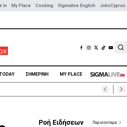
 In
My Place
Cooking
Sigmalive English
JobsCyprus
Sear
TODAY
ΣΗΜΕΡΙΝΗ
MY PLACE
Ροή Ειδήσεων
Περισσότερα