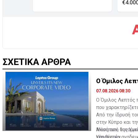
€4.00
ΣΧΕΤΙΚΑ ΑΡΘΡΑ
Ο Όμιλος Λεπτ
07.08.2026 08:30
Ο Όμιλος Λεπτός π
που χαρακτηρίζετα
Από την ίδρυσή το
στην Κύπρο και τη
Ακινήτων, της Υγε
Μέσα από δυναμικέ
Υπηρεσιών.
νέο βίντεο αναδεικ