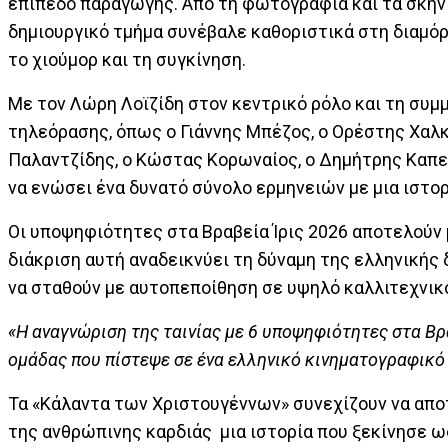
επίπεδο παραγωγής. Από τη φωτογραφία και τα σκηνικά
δημιουργικό τμήμα συνέβαλε καθοριστικά στη διαμόρ
το χιούμορ και τη συγκίνηση.
Με τον Λώρη Λοϊζίδη στον κεντρικό ρόλο και τη συ
τηλεόρασης, όπως ο Γιάννης Μπέζος, ο Ορέστης Χαλκι
Παλαντζίδης, ο Κώστας Κορωναίος, ο Δημήτρης Καπετ
να ενώσει ένα δυνατό σύνολο ερμηνειών με μια ιστορ
Οι υποψηφιότητες στα Βραβεία Ίρις 2026 αποτελούν 
διάκριση αυτή αναδεικνύει τη δύναμη της ελληνικής
να σταθούν με αυτοπεποίθηση σε υψηλό καλλιτεχνικό
«Η αναγνώριση της ταινίας με 6 υποψηφιότητες στα Βρα
ομάδας που πίστεψε σε ένα ελληνικό κινηματογραφικό
Τα «Κάλαντα των Χριστουγέννων» συνεχίζουν να αποτ
της ανθρώπινης καρδιάς μια ιστορία που ξεκίνησε ως