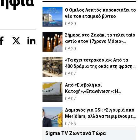
ψήφια
Ο Όμιλος Λεπτός παρουσιάζει το
νέο του εταιρικό βίντεο
08:30
Σήμερα στο Ζακάκι το τελευταίο
αντίο στον 17χρονο Μάριο-
Γαβριήλ
08:20
«Τα έχει τετρακόσια»: Από τα
400 δράμια της οκάς στη φράση
που λέμε ακόμη
08:07
Από «Εισβολή και
Κατοχή»,«Επανένωση»: Η
χειραγώγηση της κοινής γνώμης
08:07
Δαμιανός για GSI: «Σιγουριά από
Meridiam, αλλά να περιμένουμε
την έκθεση ΕΤΕπ»
07:56
Sigma TV Ζωντανά Τώρα
ΥΠΕΝ Ισραήλ: «Ελλάδα-ΗΠΑ