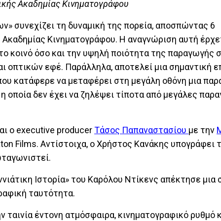
ηνικής Ακαδημίας Κινηματογράφου
ων» συνεχίζει τη δυναμική της πορεία, αποσπώντας 6
ς Ακαδημίας Κινηματογράφου. Η αναγνώριση αυτή έρχε
το κοινό όσο και την υψηλή ποιότητα της παραγωγής 
και οπτικών εφέ. Παράλληλα, αποτελεί μια σημαντική 
 που κατάφερε να μεταφέρει στη μεγάλη οθόνη μια πα
η οποία δεν έχει να ζηλέψει τίποτα από μεγάλες παρ
αι ο executive producer
Τάσος Παπαναστασίου
με την
M
ton Films. Αντίστοιχα, ο Χρήστος Κανάκης υπογράφει 
ωταγωνιστεί.
ννιάτικη Ιστορία» του Καρόλου Ντίκενς απέκτησε μια 
ραφική ταυτότητα.
 ταινία έντονη ατμόσφαιρα, κινηματογραφικό ρυθμό 