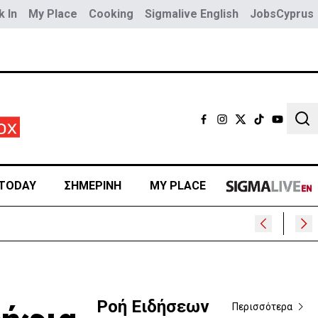
 In
My Place
Cooking
Sigmalive English
JobsCyprus
Sear
TODAY
ΣΗΜΕΡΙΝΗ
MY PLACE
Ροή Ειδήσεων
Περισσότερα