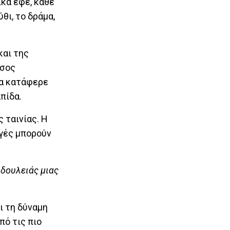
ικά εφέ, κάθε
ι, το δράμα,
και της
άσος
ία κατάφερε
πίδα.
 ταινίας. Η
ωγές μπορούν
 δουλειάς μιας
ι τη δύναμη
πό τις πιο