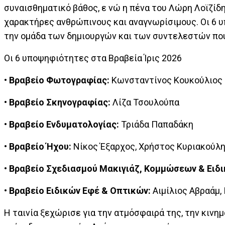
συναισθηματικό βάθος, ε νώ η πένα του Λώρη Λοϊζίδη
χαρακτήρες ανθρώπινους και αναγνωρίσιμους. Οι 6 υ
την ομάδα των δημιουργών και των συντελεστών πο
Οι 6 υποψηφιότητες στα Βραβεία Ίρις 2026
• Βραβείο Φωτογραφίας:
Κωνσταντίνος Κουκούλιος
• Βραβείο Σκηνογραφίας:
Λίζα Τσουλούπα
• Βραβείο Ενδυματολογίας:
Τριάδα Παπαδάκη
• Βραβείο Ήχου:
Νίκος Έξαρχος, Χρήστος Κυριακούλη
• Βραβείο Σχεδιασμού Μακιγιάζ, Κομμώσεων & Ειδ
• Βραβείο Ειδικών Εφέ & Οπτικών:
Αιμίλιος Αβραάμ,
Η ταινία ξεχώρισε για την ατμόσφαιρά της, την κινη