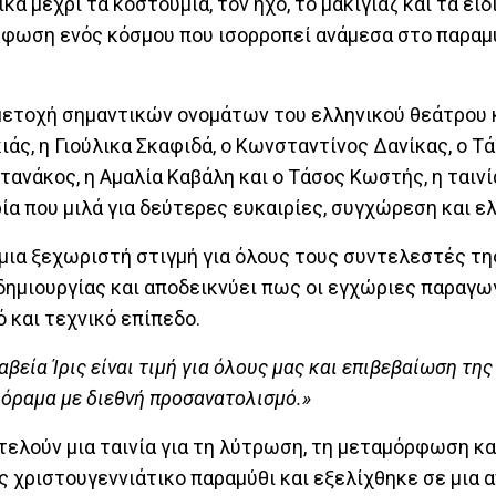
 μέχρι τα κοστούμια, τον ήχο, το μακιγιάζ και τα ειδ
φωση ενός κόσμου που ισορροπεί ανάμεσα στο παραμύθ
μμετοχή σημαντικών ονομάτων του ελληνικού θεάτρου 
άς, η Γιούλικα Σκαφιδά, ο Κωνσταντίνος Δανίκας, ο Τ
ανάκος, η Αμαλία Καβάλη και ο Τάσος Κωστής, η ταιν
ία που μιλά για δεύτερες ευκαιρίες, συγχώρεση και ελ
μια ξεχωριστή στιγμή για όλους τους συντελεστές της
 δημιουργίας και αποδεικνύει πως οι εγχώριες παραγ
 και τεχνικό επίπεδο.
βεία Ίρις είναι τιμή για όλους μας και επιβεβαίωση της
 όραμα με διεθνή προσανατολισμό.»
ελούν μια ταινία για τη λύτρωση, τη μεταμόρφωση κα
 χριστουγεννιάτικο παραμύθι και εξελίχθηκε σε μια α