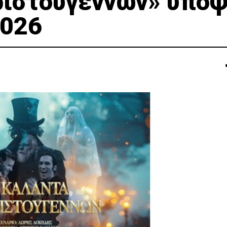
ριστουγέννων» υπο
2026