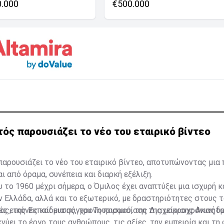
0.000
€500.000
ός παρουσιάζει το νέο του εταιρικό βίντεο
αρουσιάζει το νέο του εταιρικό βίντεο, αποτυπώνοντας μια
ι από όραμα, συνέπεια και διαρκή εξέλιξη.
υ το 1960 μέχρι σήμερα, ο Όμιλος έχει αναπτύξει μια ισχυρή 
ν Ελλάδα, αλλά και το εξωτερικό, με δραστηριότητες στους τ
ίας, της Εκπαίδευσης, του Τουρισμού, της Διαχείρισης Ακινή
ς εικόνες και μια σύγχρονη παρουσίαση της μακροχρόνιας δ
νύει το έργο, τους ανθρώπους, τις αξίες, την εμπειρία και τ