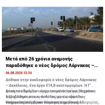
Μετά από 26 χρόνια αναμονής
παραδόθηκε ο νέος δρόμος Λάρνακας –
Δεκέλειας
06.08.2026 13:34
Δόθηκε στην κυκλοφορία ο νέος δρόμος Λάρνακας
– Δεκέλειας, ένα έργο €14,8 εκατομμυρίων. Η Γ’
φάση του δρόμου - έργο αναμενόταν για 26 χρόνια
Το κύριο οδικό δίκτυο έχει συνολικό μήκος περίπου
παραδόθηκε στους πολίτες, με τις αρμόδιες
3,25 χιλιομέτρων, ενώ το δευτερεύον δίκτυο
υπηρεσίες να κάνουν λόγο για σημαντική
υπηρεσιακών δρόμων εκτείνεται σε μήκος 4,5
Το έργο περιλαμβάνει τέσσερις λωρίδες κυκλοφορίας,