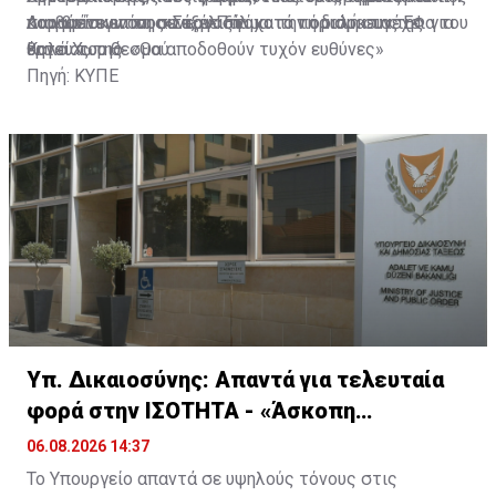
κοινωνία για τη συνεργασία κατά τη διάρκεια της
που βρίσκονται σε εξέλιξη.
παραμένουν ανοικτά, με στόχο την ομαλή συνέχεια του
Διαβάστε επίσης:
Στον Πάλμα το πόρισμα της ΕΦ για
θητείας της.
έργου του θεσμού.
Καλό Χωριό: «Θα αποδοθούν τυχόν ευθύνες»
Πηγή: ΚΥΠΕ
Υπ. Δικαιοσύνης: Απαντά για τελευταία
φορά στην ΙΣΟΤΗΤΑ - «Άσκοπη
απασχόληση»
06.08.2026 14:37
Το Υπουργείο απαντά σε υψηλούς τόνους στις