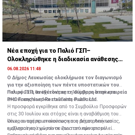
Νέα εποχή για το Παλιό ΓΣΠ–
Ολοκληρώθηκε η διαδικασία ανάθεσης
των υποστατικών
06.08.2026 11:48
Ο Δήμος Λευκωσίας ολοκλήρωσε τον διαγωνισμό
για την αξιοποίηση των πέντε υποστατικών του
Παλιού ΓΣΠ, αναθέτοντας τη σύμβαση στην εταιρεία
Η συμφωνία θα έχει διάρκεια 10 έτη, με δικαίωμα
PHC Franchised Restaurants Public Ltd.
ανανέωσης έως και τα 25 έτη συνολικά.
Η προσφορά εγκρίθηκε από το Συμβούλιο Προσφορών
στις 30 Ιουλίου και στόχος είναι η αναβάθμιση του
κέντρου της πρωτεύουσας και η μετατροπή του
Όπως αναφέρει ανακοίνωση του Δήμου Λευκωσίας,
εμβληματικού χώρου σε ζωντανό προορισμό.
η αξιοποίηση των πέντε υποστατικών αποτελεί