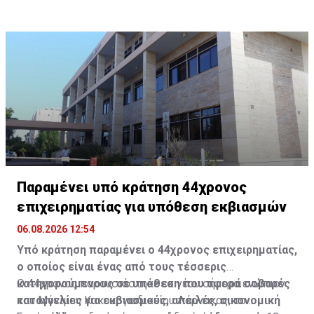
θώρακα και την κοιλιακή χώρα, καθώς και βλάβες σε
εσωτερικά όργανα. Η κατάσταση υγείας της νεαρής
γυναίκας κρίνεται ως κρίσιμη.
Παραμένει υπό κράτηση 44χρονος
επιχειρηματίας για υπόθεση εκβιασμών
06.08.2026 12:54
Υπό κράτηση παραμένει ο 44χρονος επιχειρηματίας,
ο οποίος είναι ένας από τους τέσσερις
κατηγορούμενους σε υπόθεση που αφορά σοβαρές
Ο 44χρονος παρουσιάστηκε εκ νέου σήμερα ενώπιον
καταγγελίες για εκβιασμούς, απειλές, οικονομική
του Μόνιμου Κακουργιοδικείου Λάρνακας, το