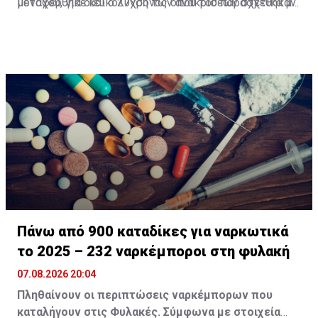
μεταφέρθηκε και ο 27χρονος όπου του παρασχέθηκαν
μοναχού, για διευκόλυνση των ανακρίσεων σχετικά με
οι πρώτες βοήθειες και πήρε εξιτήριο.
διερευνώμενη υπόθεση απόπειρας φόνου, πράξεων
που σκοπεύουν στην πρόκληση βαριάς σωματικής
βλάβης, τραυματισμού, μαχαιροφορίας, καθώς επίσης
παράνομης κατοχής και μεταφοράς επιθετικού όπλου.
Πάνω από 900 καταδίκες για ναρκωτικά
το 2025 – 232 ναρκέμποροι στη φυλακή
07.08.2026 20:04
Πληθαίνουν οι περιπτώσεις ναρκέμπορων που
καταλήγουν στις Φυλακές. Σύμφωνα με στοιχεία