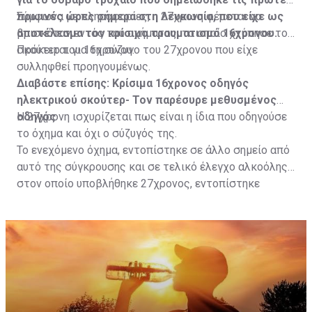
πρωινές ώρες σήμερα στη Λευκωσία, που είχε ως
Σύμφωνα με πληροφορίες, η 27χρονη φέρεται να
αποτέλεσμα τον κρίσιμο τραυματισμό 16χρονου.
βρισκόταν εντός του οχήματος, το οποίο χτύπησε το
σκούτερ του 16χρονου.
Πρόκειται για τη σύζυγο του 27χρονου που είχε
συλληφθεί προηγουμένως.
Διαβάστε επίσης:
Κρίσιμα 16χρονος οδηγός
ηλεκτρικού σκούτερ- Τον παρέσυρε μεθυσμένος
οδηγός
Η 27χρονη ισχυρίζεται πως είναι η ίδια που οδηγούσε
το όχημα και όχι ο σύζυγός της.
Το ενεχόμενο όχημα, εντοπίστηκε σε άλλο σημείο από
αυτό της σύγκρουσης και σε τελικό έλεγχο αλκοόλης
στον οποίο υποβλήθηκε 27χρονος, εντοπίστηκε
θετικός με τελικό αποτέλεσμα 73% αντί 22μg% που
είναι το ανώτατο από τον Νόμο όριο και συνελήφθη
για αυτόφωρο αδίκημα.