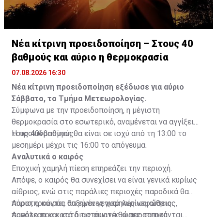
Νέα κίτρινη προειδοποίηση – Στους 40
βαθμούς και αύριο η θερμοκρασία
07.08.2026 16:30
Νέα κίτρινη προειδοποίηση εξέδωσε για αύριο
Σάββατο, το Τμήμα Μετεωρολογίας.
Σύμφωνα με την προειδοποίηση, η μέγιστη
θερμοκρασία στο εσωτερικό, αναμένεται να αγγίξει
τους 40νβαθμούς.
Η προειδοποίηση θα είναι σε ισχύ από τη 13:00 το
μεσημέρι μέχρι τις 16:00 το απόγευμα.
Αναλυτικά ο καιρός
Εποχική χαμηλή πίεση επηρεάζει την περιοχή.
Απόψε, ο καιρός θα συνεχίσει να είναι γενικά κυρίως
αίθριος, ενώ στις παράλιες περιοχές παροδικά θα
παρατηρούνται αυξημένες χαμηλές νεφώσεις.
Αύριο, ο καιρός θα είναι γενικά κυρίως αίθριος,
Αργότερα και κατά τις αυγινές ώρες τοπικά
παρόλο που κατά διαστήματα θα παρατηρούνται