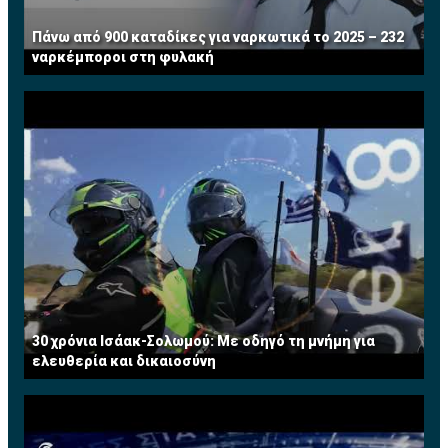
Πάνω από 900 καταδίκες για ναρκωτικά το 2025 – 232
ναρκέμποροι στη φυλακή
30 χρόνια Ισάακ-Σολωμού: Με οδηγό τη μνήμη για
ελευθερία και δικαιοσύνη