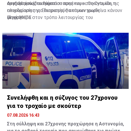
οργανισμούς, το θέμα που προέκυψε στη Cyta και τις
στις 16 του ίδιου μήνα.
Ανεξαρτήτως αντικατάστασης του κ. Οικονομίδη, η
πληροφορίες για διορισμούς ατόμων χωρίς να κάνουν
συνεδρίαση της Επιτροπής θα επικεντρωθεί
αίτηση».
γενικότερα στον τρόπο λειτουργίας του
Πηγή: ΚΥΠΕ
Γνωμοδοτικού.
Συνελήφθη και η σύζυγος του 27χρονου
για το τροχαίο με σκούτερ
07.08.2026 16:43
Στη σύλληψη και 27χρονης προχώρησε η Αστυνομία,
για το σοβαρό τροχαίο που σημειώθηκε τις πρώτες