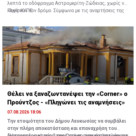
λεπτά το οδόφραγμα Αστρομερίτη-Ζώδειας, χωρίς να
κλείσουν τον δρόμο. Σύμφωνα με τις αναρτήσεις της
Πηγή: ΚΥΠΕ
Πρωτοβουλίας στα Μέσα Κοινωνικής Δικτύωσής
τους, οι μοτοσυκλετιστές έκαναν στάση και στον
Τύμβο Μακεδονίτισσας, πριν φτάσουν στο οδόφραγμα
Αγίου Δομετίου.
Θέλει να ξαναζωντανέψει την «Corner» o
Προύντζος - «Πληγώνει τις αναμνήσεις»
07.08.2026 18:06
Την ετοιμότητα του Δήμου Λευκωσίας να συμβάλει
στην πλήρη αποκατάσταση και επαναχρήση του
διατηρητέου κτιρίου της Corner, που καταστράφηκε
«Η καταστροφή της Corner από πυρκαγιά πληγώνει τις