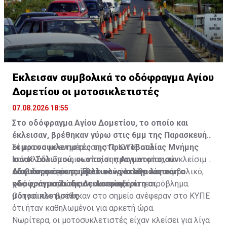
Έκλεισαν συμβολικά το οδόφραγμα Αγίου
Δομετίου οι μοτοσικλετιστές
07.08.2026 18:55
Στο οδόφραγμα Αγίου Δομετίου, το οποίο και
έκλεισαν, βρέθηκαν γύρω στις 6μμ της Παρασκευής
οι μοτοσυκλετιστές της Πρωτοβουλίας Μνήμης
Σύμφωνα με ενημέρωση στο ΚΥΠΕ από
Ισάακ-Σολωμού, οι οποίοι πραγματοποιούν
τον Κλάδο Επικοινωνίας της Αστυνομίας, το κλείσιμο
οδοιπορικό σε συμβολικούς σταθμούς και
του οδοφράγματος ήταν ολιγόλεπτο και συμβολικό,
Διαβάστε επίσης:
Έκλεισαν για λίγα λεπτά το
οδοφράγματα της Λευκωσίας.
χωρίς να παρουσιαστεί οποιοδήποτε πρόβλημα.
οδόφραγμα Ζώδειας-Αστρομερίτη οι
μοτοσικλετιστές
Οδηγοί που βρέθηκαν στο σημείο ανέφεραν στο ΚΥΠΕ
ότι ήταν καθηλωμένοι για αρκετή ώρα.
Νωρίτερα, οι μοτοσυκλετιστές είχαν κλείσει για λίγα