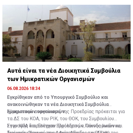
Διαβάστε επίσης:
Σε λειτουργία ο ΚΟΑΕ - Αυτός είναι ο
Πρόεδρος και τα μέλη του συμβουλίου του
Πηγή: ΚΥΠΕ
Αυτά είναι τα νέα Διοικητικά Συμβούλια
των Ημικρατικών Οργανισμών
06.08.2026 18:34
Εγκρίθηκαν από το Υπουργικό Συμβούλιο και
ανακοινώθηκαν τα νέα Διοικητικά Συμβούλια
ημικρατικών οργανισμών.
Σύμφωνα με ανακοίνωση της Προεδρίας πρόκειται για
τα ΔΣ του ΚΟΑ, του ΡΙΚ, του ΘΟΚ, του Συμβουλίου
Εγγραφής και Ελέγχου Εργοληπτών, Οικοδομικών και
Στον ΚΟΑ διορίστηκαν: Πρόεδρος ο Γιάννης Ιωάννου,
Τεχνικών ‘Έργων, της Αρχής Αδειών, της ΑΤΗΚ, της
διοίκηση επιχειρήσεων, Αντιπρόεδρος ο Ρίκκος