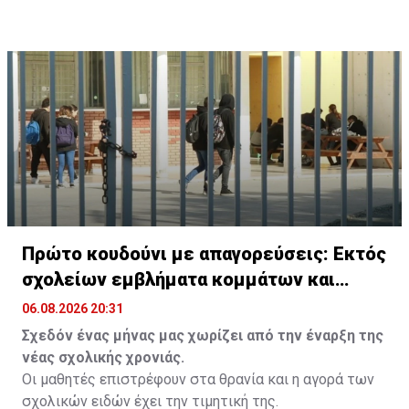
τον Ευαγόρα Παλληκαρίδη σε ολόκληρη την Ευρώπη,
γράφοντας τη δική τους ξεχωριστή ιστορία στους
δρόμους μέχρι το Σάλτσμπουργκ.
Πρώτο κουδούνι με απαγορεύσεις: Εκτός
σχολείων εμβλήματα κομμάτων και
ομάδων
06.08.2026 20:31
Σχεδόν ένας μήνας μας χωρίζει από την έναρξη της
νέας σχολικής χρονιάς.
Οι μαθητές επιστρέφουν στα θρανία και η αγορά των
σχολικών ειδών έχει την τιμητική της.