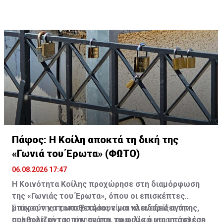
Πάφος: Η Κοίλη αποκτά τη δική της
«Γωνιά του Έρωτα» (ΦΩΤΟ)
06.08.2026 17:47
Η Κοινότητα Κοίλης προχώρησε στη διαμόρφωση
της «Γωνιάς του Έρωτα», όπου οι επισκέπτες
μπορούν να τοποθετήσουν μια κλειδαριά αγάπης,
Στόχος της πρωτοβουλίας είναι να αναδείξει την
συμβολίζοντας την αγάπη, τη φιλία ή μια υπόσχεση
πολιτιστική ταυτότητα του χωριού και να αποτελέσει