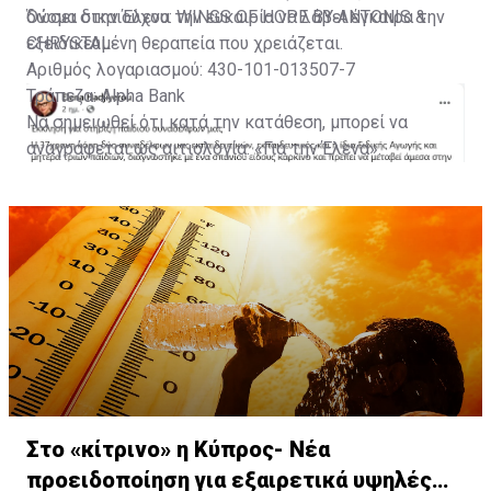
δώσει στην Έλενα την ευκαιρία να λάβει έγκαιρα την
Όνομα δικαιούχου: WINGS OF HOPE BY ANTONIS &
εξειδικευμένη θεραπεία που χρειάζεται.
CHRYSTAL
Αριθμός λογαριασμού: 430-101-013507-7
Τράπεζα: Alpha Bank
Να σημειωθεί ότι κατά την κατάθεση, μπορεί να
αναγράφεται ως αιτιολογία: «Για την Έλενα».
Με πληροφορίες από Famagusta.news
Στο «κίτρινο» η Κύπρος- Νέα
προειδοποίηση για εξαιρετικά υψηλές