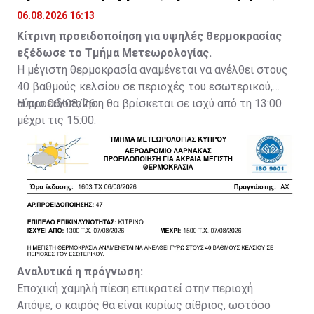
θερμοκρασίες
06.08.2026 16:13
Κίτρινη προειδοποίηση για υψηλές θερμοκρασίας
εξέδωσε το Τμήμα Μετεωρολογίας.
Η μέγιστη θερμοκρασία αναμένεται να ανέλθει στους
40 βαθμούς κελσίου σε περιοχές του εσωτερικού,
αύριο 06/08/26.
Η προειδοποίηση θα βρίσκεται σε ισχύ από τη 13:00
μέχρι τις 15:00.
Αναλυτικά η πρόγνωση:
Εποχική χαμηλή πίεση επικρατεί στην περιοχή.
Απόψε, ο καιρός θα είναι κυρίως αίθριος, ωστόσο