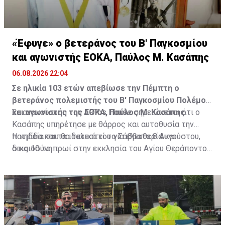
«Έφυγε» ο βετεράνος του Β' Παγκοσμίου
και αγωνιστής ΕΟΚΑ, Παύλος Μ. Κασάπης
06.08.2026 22:04
Σε ηλικία 103 ετών απεβίωσε την Πέμπτη ο
βετεράνος πολεμιστής του Β' Παγκοσμίου Πολέμου
και αγωνιστής της ΕΟΚΑ, Παύλος Μ. Κασάπης.
Σε ανακοίνωση του ARTos House σημειώνεται ότι ο
Κασάπης υπηρέτησε με θάρρος και αυτοθυσία την
πατρίδα και τα ιδανικά του για ελευθερία και
Η κηδεία του θα τελεστεί το Σάββατο 8 Αυγούστου,
δικαιοσύνη.
στις 10 το πρωί στην εκκλησία του Αγίου Θεράποντος
στον Λυθροδόντα.
Πηγή: ΚΥΠΕ