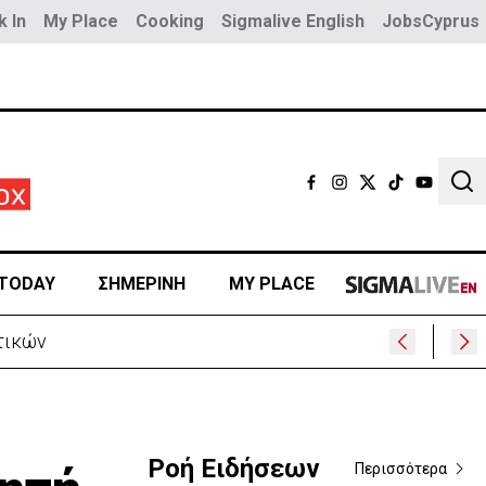
 In
My Place
Cooking
Sigmalive English
JobsCyprus
Sear
TODAY
ΣΗΜΕΡΙΝΗ
MY PLACE
τικών
Ροή Ειδήσεων
Περισσότερα