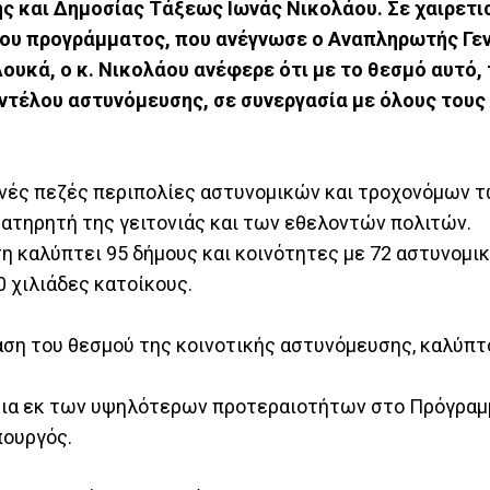
ς και Δημοσίας Τάξεως Ιωνάς Νικολάου. Σε χαιρετι
 του προγράμματος, που ανέγνωσε ο Αναπληρωτής Γε
ουκά, ο κ. Νικολάου ανέφερε ότι με το θεσμό αυτό,
ντέλου αστυνόμευσης, σε συνεργασία με όλους τους
χνές πεζές περιπολίες αστυνομικών και τροχονόμων τ
ατηρητή της γειτονιάς και των εθελοντών πολιτών.
ση καλύπτει 95 δήμους και κοινότητες με 72 αστυνομι
0 χιλιάδες κατοίκους.
κταση του θεσμού της κοινοτικής αστυνόμευσης, καλύπ
 μια εκ των υψηλότερων προτεραιοτήτων στο Πρόγραμ
πουργός.