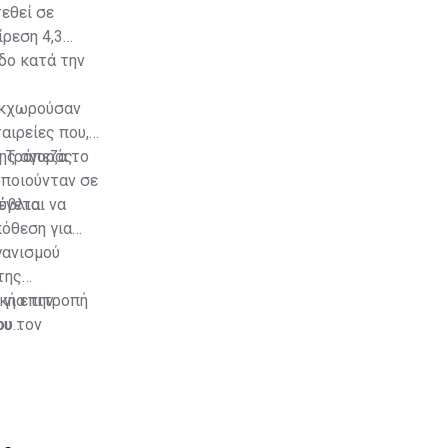
τεθεί σε
ρεση 4,3
δο κατά την
 εκχωρούσαν
αιρείες που,
ης αγοράς.
ή Τράπεζα το
οποιούνταν σε
ύβλια.
ένεται να
πόθεση για
γανισμού
της
ική επιτροπή
 για την
ου τον
ου
ν ισχυρισμούς