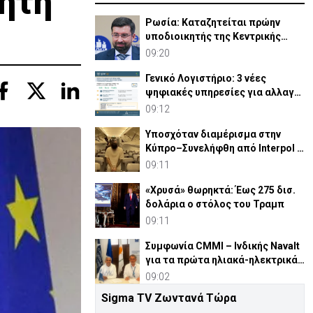
ρητή
Ρωσία: Καταζητείται πρώην
υποδιοικητής της Κεντρικής
Τράπεζας-«Διαμένει Κύπρο»
09:20
Γενικό Λογιστήριο: 3 νέες
ψηφιακές υπηρεσίες για αλλαγή
τραπεζικού λογαριασμού
09:12
Υποσχόταν διαμέρισμα στην
Κύπρο–Συνελήφθη από Interpol &
εκδόθηκε σε Καζακστάν
09:11
«Χρυσά» θωρηκτά: Έως 275 δισ.
δολάρια ο στόλος του Τραμπ
09:11
Συμφωνία CMMI – Ινδικής Navalt
για τα πρώτα ηλιακά-ηλεκτρικά
πλοία στην Κύπρο
09:02
Sigma TV Ζωντανά Τώρα
2016 Λάρνακα: Ο αεροπειρατής