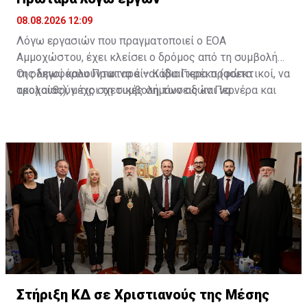
08.08.2026 12:09
Λόγω εργασιών που πραγματοποιεί ο ΕΟΑ
Αμμοχώστου, έχει κλείσει ο δρόμος από τη συμβολή
της λεωφόρου Πρωταρά – Κάβο Γκρέκο (φώτα
Οι οδηγοί καλούνται να είναι ιδιαίτερα προσεκτικοί, να
τροχαίας), μέχρι τη συμβολή των οδών Περνέρα και
ακολουθούν τις σχετικές σημάνσεις και να
Πινιάς.
χρησιμοποιούν εναλλακτικές διαδρομές για την
αποφυγή ταλαιπωρίας.
Στήριξη ΚΔ σε Χριστιανούς της Μέσης