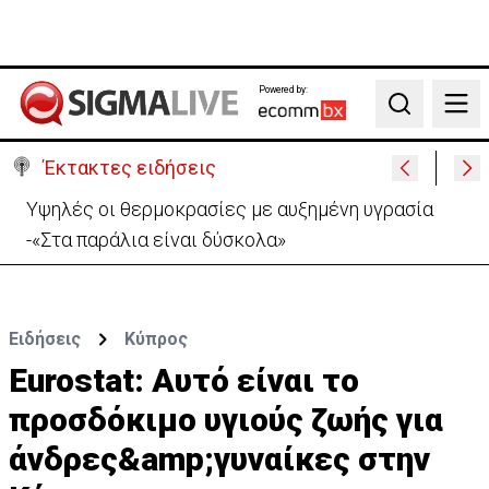
Powered by:
Search
Έκτακτες ειδήσεις
Ιταλία-Ισπανία: Στα άκρα η διπλωματική κόντρα για
το Σένγκεν
Ειδήσεις
Κύπρος
Eurostat: Αυτό είναι το
προσδόκιμο υγιούς ζωής για
άνδρες&amp;γυναίκες στην