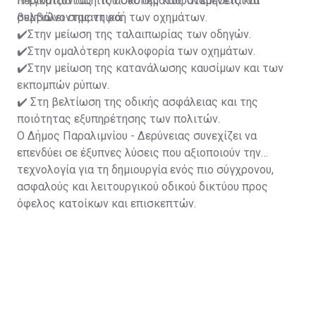
περιορίζοντας τις άσκοπες καθυστερήσεις και
Η εγκατάσταση του συστήματος αναμένεται να
βελτιώνοντας τη ροή των οχημάτων.
συμβάλει σημαντικά:
✔️Στην μείωση της ταλαιπωρίας των οδηγών.
✔️Στην ομαλότερη κυκλοφορία των οχημάτων.
✔️Στην μείωση της κατανάλωσης καυσίμων και των
εκπομπών ρύπων.
✔️ Στη βελτίωση της οδικής ασφάλειας και της
ποιότητας εξυπηρέτησης των πολιτών.
Ο Δήμος Παραλιμνίου - Δερύνειας συνεχίζει να
επενδύει σε έξυπνες λύσεις που αξιοποιούν την
τεχνολογία για τη δημιουργία ενός πιο σύγχρονου,
ασφαλούς και λειτουργικού οδικού δικτύου προς
όφελος κατοίκων και επισκεπτών.