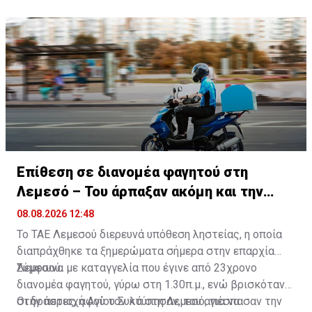
βαθμούς στα ψηλότερα ορεινά.
βόρεια παράλια και γύρω στους 29 βαθμούς στα
ψηλότερα ορεινά.
Επίθεση σε διανομέα φαγητού στη
Λεμεσό – Του άρπαξαν ακόμη και την
παραγγελία
08.08.2026 12:48
Το ΤΑΕ Λεμεσού διερευνά υπόθεση ληστείας, η οποία
διαπράχθηκε τα ξημερώματα σήμερα στην επαρχία
Λεμεσού.
Σύμφωνα με καταγγελία που έγινε από 23χρονο
διανομέα φαγητού, γύρω στη 1.30π.μ., ενώ βρισκόταν
στην περιοχή Αγίου Συλά στη Λεμεσό, για να
Οι δράστες, αφού τον κτύπησαν, του απέσπασαν την