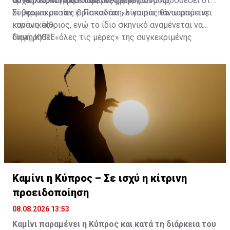
να κυμανθεί γύρω στους 39 με 40 βαθμούς.
συνθήκες και τις επόμενες ημέρες.
αρχές του Αυγούστου», ανέφερε, για να προσθέσει ότι
οι θερμοκρασίες βρίσκονται «λίγο πιο πάνω από τις
Σύμφωνα με τον κ. Παπαδάκη, ο καιρός θα παραμείνει
κανονικές».
κυρίως αίθριος, ενώ το ίδιο σκηνικό αναμένεται να
διατηρηθεί «όλες τις μέρες» της συγκεκριμένης
Πηγή: ΚΥΠΕ
περιόδου, τουλάχιστον μέχρι την Τετάρτη.
Καμίνι η Κύπρος – Σε ισχύ η κίτρινη
προειδοποίηση
08.08.2026 13:53
Καμίνι παραμένει η Κύπρος και κατά τη διάρκεια του