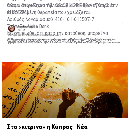
δώσει στην Έλενα την ευκαιρία να λάβει έγκαιρα την
Όνομα δικαιούχου: WINGS OF HOPE BY ANTONIS &
εξειδικευμένη θεραπεία που χρειάζεται.
CHRYSTAL
Αριθμός λογαριασμού: 430-101-013507-7
Τράπεζα: Alpha Bank
Να σημειωθεί ότι κατά την κατάθεση, μπορεί να
αναγράφεται ως αιτιολογία: «Για την Έλενα».
Με πληροφορίες από Famagusta.news
Στο «κίτρινο» η Κύπρος- Νέα