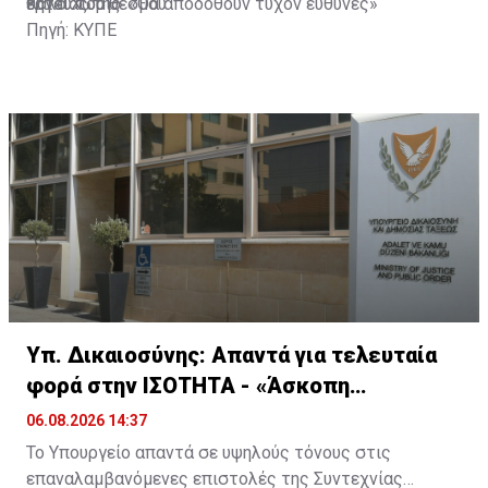
θητείας της.
έργου του θεσμού.
Καλό Χωριό: «Θα αποδοθούν τυχόν ευθύνες»
Πηγή: ΚΥΠΕ
Υπ. Δικαιοσύνης: Απαντά για τελευταία
φορά στην ΙΣΟΤΗΤΑ - «Άσκοπη
απασχόληση»
06.08.2026 14:37
Το Υπουργείο απαντά σε υψηλούς τόνους στις
επαναλαμβανόμενες επιστολές της Συντεχνίας