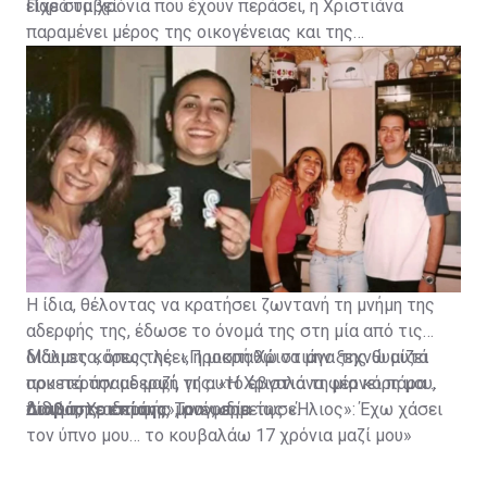
είχε συμβεί.
Παρά τα χρόνια που έχουν περάσει, η Χριστιάνα
παραμένει μέρος της οικογένειας και της
καθημερινότητας της Γεωργίας.
Η ίδια, θέλοντας να κρατήσει ζωντανή τη μνήμη της
αδερφής της, έδωσε το όνομά της στη μία από τις
δίδυμες κόρες της. «Προσπαθώ να μην ξεχνώ αυτά
Μάλιστα, όπως λέει, η μικρή Χριστιάνα της θυμίζει
που περάσαμε μαζί, γι’ αυτό έβγαλα τη μία κόρη μου,
αρκετά την αδερφή της. «Η Χριστιάνα φέρνει πάρα
δίδυμη, Χριστιάνα», ανέφερε.
πολύ της αδερφής μου», σημείωσε.
Διαβάστε επίσης:
Τραγωδία της «Ήλιος»: Έχω χάσει
τον ύπνο μου… το κουβαλάω 17 χρόνια μαζί μου»