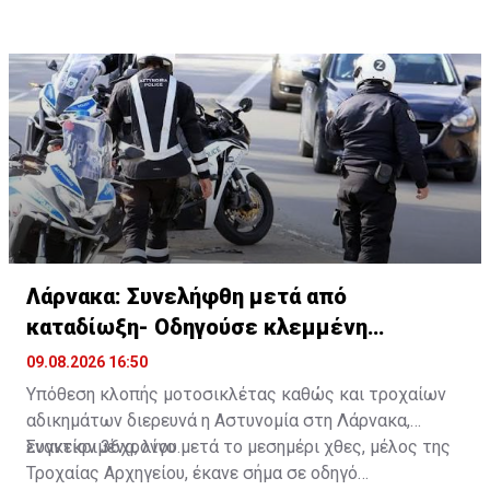
Λάρνακα: Συνελήφθη μετά από
καταδίωξη- Οδηγούσε κλεμμένη
μοτοσικλέτα
09.08.2026 16:50
Υπόθεση κλοπής μοτοσικλέτας καθώς και τροχαίων
αδικημάτων διερευνά η Αστυνομία στη Λάρνακα,
εναντίον 36χρονου.
Συγκεκριμένα, λίγο μετά το μεσημέρι χθες, μέλος της
Τροχαίας Αρχηγείου, έκανε σήμα σε οδηγό