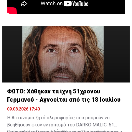
ΦΩΤΟ: Χάθηκαν τα ίχνη 51χρονου
Γερμανού - Αγνοείται από τις 18 Ιουλίου
09.08.2026 17:40
Η Αστυνομία ζητά πληροφορίες που μπορούν να
βοηθήσουν στον εντοπισμό του DARKO MALIC, 51
ετών, από τη Γερμανία, καθώς μετά από ενημέρωση
Παρακαλείται οποιοσδήποτε γνωρίζει οτιδήποτε που