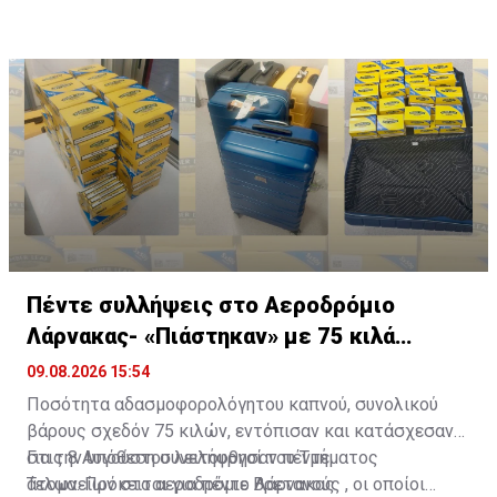
Πέντε συλλήψεις στο Αεροδρόμιο
Λάρνακας- «Πιάστηκαν» με 75 κιλά
καπνού
09.08.2026 15:54
Ποσότητα αδασμοφορολόγητου καπνού, συνολικού
βάρους σχεδόν 75 κιλών, εντόπισαν και κατάσχεσαν
στις 8 Αυγούστου λειτουργοί του Τμήματος
Για την υπόθεση συνελήφθησαν πέντε
Τελωνείων στο αεροδρόμιο Λάρνακας.
άτομα. Πρόκειται για πέντε Βρετανούς , οι οποίοι