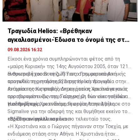
Τραγωδία Helios: «Βρέθηκαν
αγκαλιασμένοι-Έδωσα το όνομά της στην
κόρη μου»
09.08.2026 16:32
Είκοσι ένα χρόνια συμπληρώνονται φέτος από τη
«μαύρη Κυριακή» της 14ης Αυγούστου 2005, όταν 121
άνθρωποι έχασαν τη ζωή τους στην αεροπορική
Η συντριβή του Boeing 737 στο Γραμματικό Αττικής
τραγωδία της πτήσης 522 της Helios Airways.
αποτελεί τη μεγαλύτερη αεροπορική τραγωδία στην
ιστορία της Κυπριακής Δημοκρατίας και ένα γεγονός
Ανάμεσα στους επιβαίνοντες ήταν η Χριστιάνα και ο
που παραμένει ζωντανό στη μνήμη των οικογενειών
αρραβωνιαστικός της, Γιώργος. Οι δύο νέοι ταξίδευαν
των θυμάτων.
για την Τσεχία, με ενδιάμεση στάση στην Αθήνα.
Η αδερφή της Χριστιάνας, Γεωργία Λαππά, μίλησε στο
Sigmalive για την αδερφή της και θυμήθηκε εκείνο το
ταξίδι που έμελλε να είναι το τελευταίο τους.
«Βρέθηκαν αγκαλιασμένοι»
«Η Χριστιάνα και ο Γιώργος πήγαιναν στην Τσεχία, με
ενδιάμεση στάση στην Αθήνα. Η Χριστιάνα ήταν