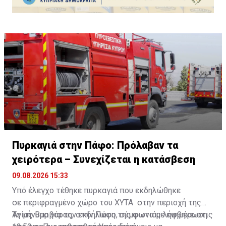
Πυρκαγιά στην Πάφο: Πρόλαβαν τα
χειρότερα – Συνεχίζεται η κατάσβεση
09.08.2026 15:33
Υπό έλεγχο τέθηκε πυρκαγιά που εκδηλώθηκε
σε περιφραγμένο χώρο του ΧΥΤΑ στην περιοχή της
Αγίας Βαρβάρας, στην Πάφο, σύμφωνα με ενημέρωση
Το μήνυμα για την εκδήλωση της φωτιάς λήφθηκε στις