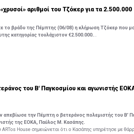
ι «χρυσοί» αριθμοί του Τζόκερ για τα 2.500.00
 το βράδυ της Πέμπτης (06/08) η κλήρωση Τζόκερ που μο
της κατηγορίας τουλάχιστον €2.500.000.
 της αποψινής κλήρωσης είναι: 16, 13, 1, 30, 7 και Τζόκερ: 15
εράνος του Β' Παγκοσμίου και αγωνιστής ΕΟΚ
ών απεβίωσε την Πέμπτη ο βετεράνος πολεμιστής του Β' 
ιστής της ΕΟΚΑ, Παύλος Μ. Κασάπης.
 ARTos House σημειώνεται ότι ο Κασάπης υπηρέτησε με θάρρ