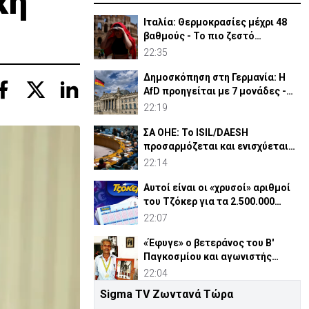
κή
Ιταλία: Θερμοκρασίες μέχρι 48
βαθμούς - Το πιο ζεστό
καλοκαίρι των 100 χρόνων
22:35
Δημοσκόπηση στη Γερμανία: Η
AfD προηγείται με 7 μονάδες -
Διεύρυνε τη διαφορά
22:19
ΣΑ ΟΗΕ: Το ISIL/DAESH
προσαρμόζεται και ενισχύεται
στην Αφρική - Πώς απειλεί
22:14
Αυτοί είναι οι «χρυσοί» αριθμοί
του Τζόκερ για τα 2.500.000
ευρώ
22:07
«Έφυγε» ο βετεράνος του Β'
Παγκοσμίου και αγωνιστής
ΕΟΚΑ, Παύλος Μ. Κασάπης
22:04
Sigma TV Ζωντανά Τώρα
«Όχι» 9 χωρών σε ισχυρισμό