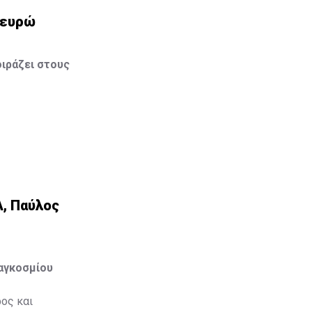
0 ευρώ
ιράζει στους
Α, Παύλος
Παγκοσμίου
ος και