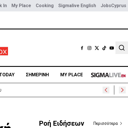
 In
My Place
Cooking
Sigmalive English
JobsCyprus
Sear
TODAY
ΣΗΜΕΡΙΝΗ
MY PLACE
Ροή Ειδήσεων
Περισσότερα