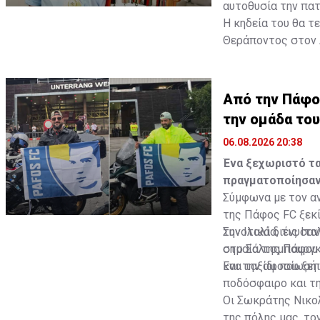
αυτοθυσία την πατρ
Η κηδεία του θα τ
Θεράποντος στον
Πηγή: ΚΥΠΕ
Από την Πάφο 
την ομάδα το
06.08.2026 20:38
Ένα ξεχωριστό τα
πραγματοποίησαν
Σύμφωνα με τον αν
της Πάφος FC ξεκί
την Ιταλία, τις Ιτ
Συνολικά διένυσαν
στο Σάλτσμπουργκ
σημαία της Πάφου 
και την αφοσίωσή 
Ένα ταξίδι που ξε
ποδόσφαιρο και τη
Οι Σωκράτης Νικο
της πόλης μας, το