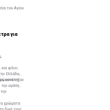
σία του Αγίου
τρα για
,
 και φίλοι
την Ελλάδα,
νία, κατέληξαν
υψώσουν τη
 την αγάπη
 την
τα χρώματα
τη δική τους