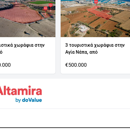
ιστικά χωράφια στην
3 τουριστικά χωράφια στην
νό
Αγία Νάπα, από
0.000
€500.000