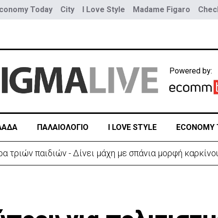
conomy Today
City
I Love Style
Madame Figaro
Check
Powered by:
ΛΑΔΑ
ΠΑΛΑΙΟΛΟΓΙΟ
I LOVE STYLE
ECONOMY 
ύο τραμ - Τουλάχιστον 25 τραυματίες, οι 7 σοβαρά