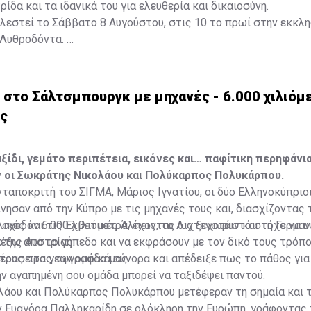
ίδα και τα ιδανικά του για ελευθερία και δικαιοσύνη.
ελεστεί το Σάββατο 8 Αυγούστου, στις 10 το πρωί στην εκκλη
 Λυθροδόντα.
στο Σάλτσμπουργκ με μηχανές - 6.000 χιλιόμε
υς
ξίδι, γεμάτο περιπέτεια, εικόνες και… παφίτικη περηφάνια
 οι Σωκράτης Νικολάου και Πολύκαρπος Πολυκάρπου.
ταποκριτή του ΣΙΓΜΑ, Μάριος Ιγνατίου, οι δύο Ελληνοκύπριοι
νησαν από την Κύπρο με τις μηχανές τους και, διασχίζοντας 
αλικές και τις Ελβετικές Άλπεις, το Λιχτενστάιν και τη Γερμα
 σχεδόν 6.000 χιλιόμετρα, έχοντας ως ξεχωριστό στόχο να 
 της Αυστρίας.
έξω από το γήπεδο και να εκφράσουν με τον δικό τους τρόπο
τους προς την ομάδα μας.
πέρασε τα γεωγραφικά σύνορα και απέδειξε πως το πάθος για
ν αγαπημένη σου ομάδα μπορεί να ταξιδέψει παντού.
λάου και Πολύκαρπος Πολυκάρπου μετέφεραν τη σημαία και 
ν Ευαγόρα Παλληκαρίδη σε ολόκληρη την Ευρώπη, γράφοντας 