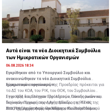
Πρόεδρος και τα μέλη του συμβουλίου του
Πηγή: ΚΥΠΕ
Αυτά είναι τα νέα Διοικητικά Συμβούλια
των Ημικρατικών Οργανισμών
06.08.2026 18:34
Εγκρίθηκαν από το Υπουργικό Συμβούλιο και
ανακοινώθηκαν τα νέα Διοικητικά Συμβούλια
ημικρατικών οργανισμών.
Σύμφωνα με ανακοίνωση της Προεδρίας πρόκειται για
τα ΔΣ του ΚΟΑ, του ΡΙΚ, του ΘΟΚ, του Συμβουλίου
Εγγραφής και Ελέγχου Εργοληπτών, Οικοδομικών και
Στον ΚΟΑ διορίστηκαν: Πρόεδρος ο Γιάννης Ιωάννου,
Τεχνικών ‘Έργων, της Αρχής Αδειών, της ΑΤΗΚ, της
διοίκηση επιχειρήσεων, Αντιπρόεδρος ο Ρίκκος
ΑΗΚ, της Αρχής Λιμένων Κύπρου, του Πολεοδομικού
Παττίχης, γυμναστής και Μέλη οι Κωνσταντίνα
Στο ΡΙΚ διορίστηκαν: Πρόεδρος ο Παύλος Παύλου,