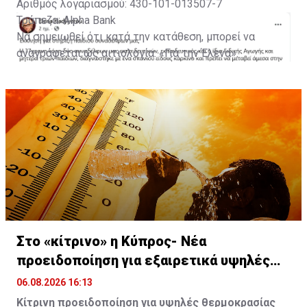
Αριθμός λογαριασμού: 430-101-013507-7
Τράπεζα: Alpha Bank
Να σημειωθεί ότι κατά την κατάθεση, μπορεί να
αναγράφεται ως αιτιολογία: «Για την Έλενα».
Με πληροφορίες από Famagusta.news
Στο «κίτρινο» η Κύπρος- Νέα
προειδοποίηση για εξαιρετικά υψηλές
θερμοκρασίες
06.08.2026 16:13
Κίτρινη προειδοποίηση για υψηλές θερμοκρασίας