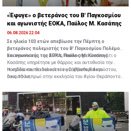
«Έφυγε» ο βετεράνος του Β' Παγκοσμίου
και αγωνιστής ΕΟΚΑ, Παύλος Μ. Κασάπης
06.08.2026 22:04
Σε ηλικία 103 ετών απεβίωσε την Πέμπτη ο
βετεράνος πολεμιστής του Β' Παγκοσμίου Πολέμου
και αγωνιστής της ΕΟΚΑ, Παύλος Μ. Κασάπης.
Σε ανακοίνωση του ARTos House σημειώνεται ότι ο
Κασάπης υπηρέτησε με θάρρος και αυτοθυσία την
πατρίδα και τα ιδανικά του για ελευθερία και
Η κηδεία του θα τελεστεί το Σάββατο 8 Αυγούστου,
δικαιοσύνη.
στις 10 το πρωί στην εκκλησία του Αγίου Θεράποντος
στον Λυθροδόντα.
Πηγή: ΚΥΠΕ