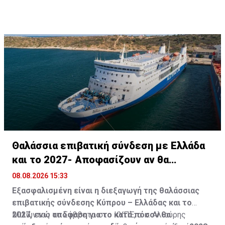
Θαλάσσια επιβατική σύνδεση με Ελλάδα
και το 2027- Αποφασίζουν αν θα
συνεχίσει
08.08.2026 15:33
Εξασφαλισμένη είναι η διεξαγωγή της θαλάσσιας
επιβατικής σύνδεσης Κύπρου – Ελλάδας και το
2027, ενώ απόφαση για το κατά πόσον θα
Μιλώντας το Σάββατο στο ΚΥΠΕ, ο κ. Αλιούρης