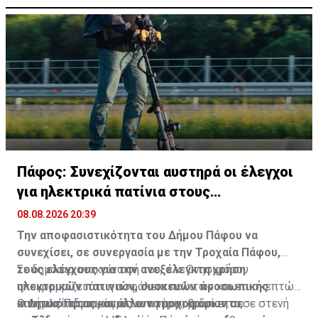
Πάφος: Συνεχίζονται αυστηρά οι έλεγχοι
για ηλεκτρικά πατίνια στους
πεζόδρομους
08.08.2026 20:39
Την αποφασιστικότητα του Δήμου Πάφου να
συνεχίσει, σε συνεργασία με την Τροχαία Πάφου,
τους ελέγχους για την ανεξέλεγκτη χρήση
Σε δημόσια ανακοίνωσή του, ο κ. Ονησιφόρου
ηλεκτρικών πατινιών, συσκευών προσωπικής
υπογραμμίζει ότι η ασφάλεια πολιτών και επισκεπτών
κινητικότητας και άλλων τροχοφόρων σε
αποτελεί αδιαπραγμάτευτη προτεραιότητα,
Ο Δήμος Πάφου, όπως αναφέρει, βρίσκεται σε στενή