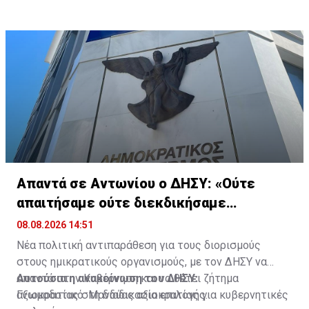
Απαντά σε Αντωνίου ο ΔΗΣΥ: «Ούτε
απαιτήσαμε ούτε διεκδικήσαμε
διορισμούς»
08.08.2026 14:51
Νέα πολιτική αντιπαράθεση για τους διορισμούς
στους ημικρατικούς οργανισμούς, με τον ΔΗΣΥ να
απαντά στην Κυβέρνηση και να θέτει ζήτημα
Αυτούσια η ανακοίνωση του ΔΗΣΥ:
αξιοκρατίας στη διαδικασία επιλογής.
Γνωμοδοτικό: Μανδύας αξιοκρατίας για κυβερνητικές