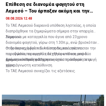
Επίθεση σε διανομέα φαγητού στη
Λεμεσό – Του άρπαξαν ακόμη και την
παραγγελία
08.08.2026 12:48
Το ΤΑΕ Λεμεσού διερευνά υπόθεση ληστείας, η οποία
διαπράχθηκε τα ξημερώματα σήμερα στην επαρχία
Λεμεσού.
Σύμφωνα με καταγγελία που έγινε από 23χρονο
διανομέα φαγητού, γύρω στη 1.30π.μ., ενώ βρισκόταν
στην περιοχή Αγίου Συλά στη Λεμεσό, για να
Οι δράστες, αφού τον κτύπησαν, του απέσπασαν την
παραδώσει παραγγελία, δέχθηκε επίθεση από δύο
παραγγελία, το κινητό του τηλέφωνο και μικρό
άγνωστα νεαρά πρόσωπα.
χρηματικό ποσό, και στη συνέχεια τράπηκαν σε φυγή
Από την επίθεση ο 23χρονος υπέστη εκδορές στα
προς άγνωστη κατεύθυνση.
χέρια.
Το ΤΑΕ Λεμεσού συνεχίζει τις εξετάσεις.