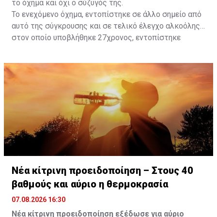
το όχημα και όχι ο σύζυγός της.
Το ενεχόμενο όχημα, εντοπίστηκε σε άλλο σημείο από
αυτό της σύγκρουσης και σε τελικό έλεγχο αλκοόλης
στον οποίο υποβλήθηκε 27χρονος, εντοπίστηκε
θετικός με τελικό αποτέλεσμα 73% αντί 22μg% που
είναι το ανώτατο από τον Νόμο όριο και συνελήφθη
για αυτόφωρο αδίκημα.
Νέα κίτρινη προειδοποίηση – Στους 40
βαθμούς και αύριο η θερμοκρασία
07.08.2026 16:30
Νέα κίτρινη προειδοποίηση εξέδωσε για αύριο