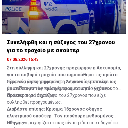
Συνελήφθη και η σύζυγος του 27χρονου
για το τροχαίο με σκούτερ
07.08.2026 16:43
Στη σύλληψη και 27χρονης προχώρησε η Αστυνομία,
για το σοβαρό τροχαίο που σημειώθηκε τις πρώτες
πρωινές ώρες σήμερα στη Λευκωσία, που είχε ως
Σύμφωνα με πληροφορίες, η 27χρονη φέρεται να
αποτέλεσμα τον κρίσιμο τραυματισμό 16χρονου.
βρισκόταν εντός του οχήματος, το οποίο χτύπησε το
σκούτερ του 16χρονου.
Πρόκειται για τη σύζυγο του 27χρονου που είχε
συλληφθεί προηγουμένως.
Διαβάστε επίσης:
Κρίσιμα 16χρονος οδηγός
ηλεκτρικού σκούτερ- Τον παρέσυρε μεθυσμένος
οδηγός
Η 27χρονη ισχυρίζεται πως είναι η ίδια που οδηγούσε