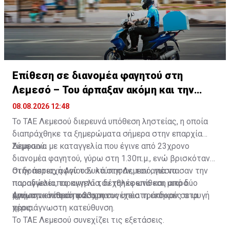
Επίθεση σε διανομέα φαγητού στη
Λεμεσό – Του άρπαξαν ακόμη και την
παραγγελία
08.08.2026 12:48
Το ΤΑΕ Λεμεσού διερευνά υπόθεση ληστείας, η οποία
διαπράχθηκε τα ξημερώματα σήμερα στην επαρχία
Λεμεσού.
Σύμφωνα με καταγγελία που έγινε από 23χρονο
διανομέα φαγητού, γύρω στη 1.30π.μ., ενώ βρισκόταν
στην περιοχή Αγίου Συλά στη Λεμεσό, για να
Οι δράστες, αφού τον κτύπησαν, του απέσπασαν την
παραδώσει παραγγελία, δέχθηκε επίθεση από δύο
παραγγελία, το κινητό του τηλέφωνο και μικρό
άγνωστα νεαρά πρόσωπα.
χρηματικό ποσό, και στη συνέχεια τράπηκαν σε φυγή
Από την επίθεση ο 23χρονος υπέστη εκδορές στα
προς άγνωστη κατεύθυνση.
χέρια.
Το ΤΑΕ Λεμεσού συνεχίζει τις εξετάσεις.