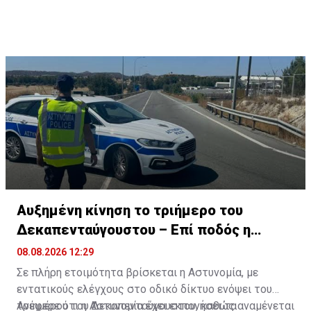
Αυξημένη κίνηση το τριήμερο του
Δεκαπενταύγουστου – Επί ποδός η
Αστυνομία
08.08.2026 12:29
Σε πλήρη ετοιμότητα βρίσκεται η Αστυνομία, με
εντατικούς ελέγχους στο οδικό δίκτυο ενόψει του
τριημέρου του Δεκαπενταύγουστου, καθώς αναμένεται
Ανέφερε ότι η Αστυνομία έχει εκπονήσει τα