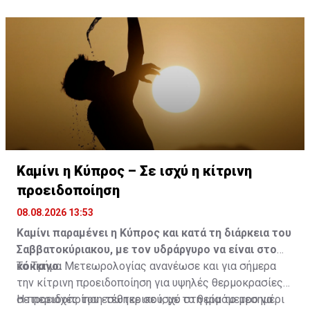
Καμίνι η Κύπρος – Σε ισχύ η κίτρινη
προειδοποίηση
08.08.2026 13:53
Καμίνι παραμένει η Κύπρος και κατά τη διάρκεια του
Σαββατοκύριακου, με τον υδράργυρο να είναι στο
κόκκινο.
Το Τμήμα Μετεωρολογίας ανανέωσε και για σήμερα
την κίτρινη προειδοποίηση για υψηλές θερμοκρασίες
σε περιοχές του εσωτερικού, με το θερμόμετρο να
Η προειδοποίηση τέθηκε σε ισχύ στη μία το μεσημέρι