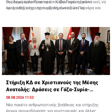
της λεωφόρου Πρωταρά – Κάβο Γκρέκο (φώτα
Οι οδηγοί καλούνται να είναι ιδιαίτερα προσεκτικοί, να
τροχαίας), μέχρι τη συμβολή των οδών Περνέρα και
ακολουθούν τις σχετικές σημάνσεις και να
Πινιάς.
χρησιμοποιούν εναλλακτικές διαδρομές για την
αποφυγή ταλαιπωρίας.
Στήριξη ΚΔ σε Χριστιανούς της Μέσης
Ανατολής: Δράσεις σε Γάζα-Συρία-
Ιορδανία
08.08.2026 11:53
Νέο πακέτο ανθρωπιστικής βοήθειας και στήριξης
έργων ανοικοδόμησης για χριστιανικές και άλλες