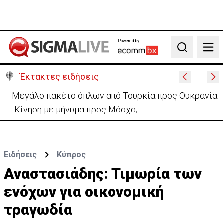
Powered by:
Search
Έκτακτες ειδήσεις
«Όχι» Νετανιάχου σε σχέδιο Τραμπ-«Καμία
αποχώρηση μέχρι να αφοπλιστεί η Χαμάς»
Ειδήσεις
Κύπρος
Αναστασιάδης: Τιμωρία των
ενόχων για οικονομική
τραγωδία