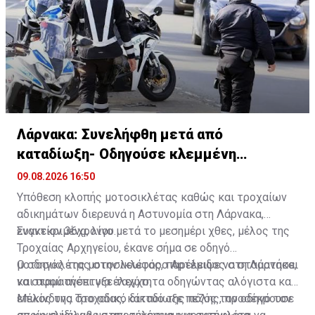
Λάρνακα: Συνελήφθη μετά από
καταδίωξη- Οδηγούσε κλεμμένη
μοτοσικλέτα
09.08.2026 16:50
Υπόθεση κλοπής μοτοσικλέτας καθώς και τροχαίων
αδικημάτων διερευνά η Αστυνομία στη Λάρνακα,
εναντίον 36χρονου.
Συγκεκριμένα, λίγο μετά το μεσημέρι χθες, μέλος της
Τροχαίας Αρχηγείου, έκανε σήμα σε οδηγό
μοτοσικλέτας στην λεωφόρο Αρτέμιδος στη Λάρνακα,
Ο οδηγός της μοτοσικλέτας, παρέλειψε να σταματήσει
να σταματήσει για έλεγχο.
και αφού ανέπτυξε ταχύτητα οδηγώντας αλόγιστα και
επικίνδυνα στο οδικό δίκτυο της πόλης, προσέκρουσε
Μέλος της Τροχαίας, καταδίωξε πεζός τον οδηγό τον