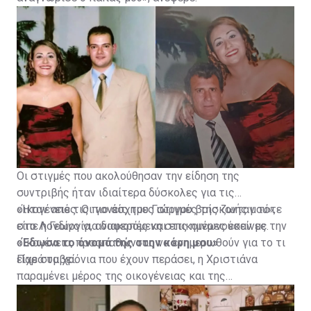
Οι στιγμές που ακολούθησαν την είδηση της
συντριβής ήταν ιδιαίτερα δύσκολες για τις
οικογένειες. Οι γονείς του Γιώργου βρίσκονταν τότε
«Ήταν από τις πιο άσχημες στιγμές της ζωής μου»,
στο Λονδίνο για διακοπές και επικοινωνούσαν με την
είπε η Γεωργία, αναφερόμενη στις ημέρες εκείνες.
οικογένεια, προσπαθώντας να ενημερωθούν για το τι
«Έδωσα το όνομά της στην κόρη μου»
είχε συμβεί.
Παρά τα χρόνια που έχουν περάσει, η Χριστιάνα
παραμένει μέρος της οικογένειας και της
καθημερινότητας της Γεωργίας.