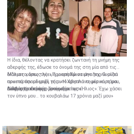
Η ίδια, θέλοντας να κρατήσει ζωντανή τη μνήμη της
αδερφής της, έδωσε το όνομά της στη μία από τις
δίδυμες κόρες της. «Προσπαθώ να μην ξεχνώ αυτά
Μάλιστα, όπως λέει, η μικρή Χριστιάνα της θυμίζει
που περάσαμε μαζί, γι’ αυτό έβγαλα τη μία κόρη μου,
αρκετά την αδερφή της. «Η Χριστιάνα φέρνει πάρα
δίδυμη, Χριστιάνα», ανέφερε.
πολύ της αδερφής μου», σημείωσε.
Διαβάστε επίσης:
Τραγωδία της «Ήλιος»: Έχω χάσει
τον ύπνο μου… το κουβαλάω 17 χρόνια μαζί μου»