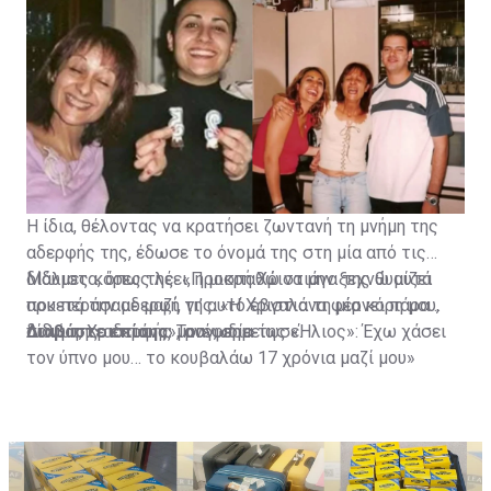
Η ίδια, θέλοντας να κρατήσει ζωντανή τη μνήμη της
αδερφής της, έδωσε το όνομά της στη μία από τις
δίδυμες κόρες της. «Προσπαθώ να μην ξεχνώ αυτά
Μάλιστα, όπως λέει, η μικρή Χριστιάνα της θυμίζει
που περάσαμε μαζί, γι’ αυτό έβγαλα τη μία κόρη μου,
αρκετά την αδερφή της. «Η Χριστιάνα φέρνει πάρα
δίδυμη, Χριστιάνα», ανέφερε.
πολύ της αδερφής μου», σημείωσε.
Διαβάστε επίσης:
Τραγωδία της «Ήλιος»: Έχω χάσει
τον ύπνο μου… το κουβαλάω 17 χρόνια μαζί μου»