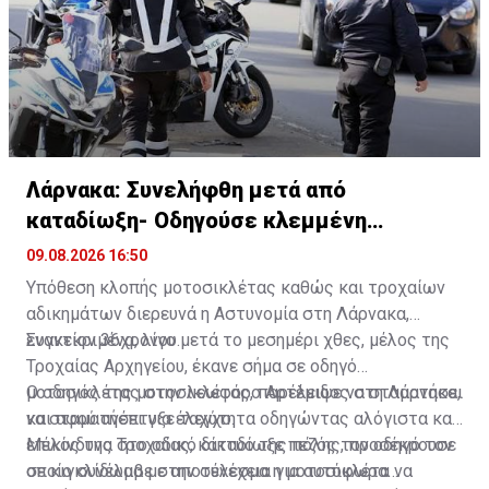
Λάρνακα: Συνελήφθη μετά από
καταδίωξη- Οδηγούσε κλεμμένη
μοτοσικλέτα
09.08.2026 16:50
Υπόθεση κλοπής μοτοσικλέτας καθώς και τροχαίων
αδικημάτων διερευνά η Αστυνομία στη Λάρνακα,
εναντίον 36χρονου.
Συγκεκριμένα, λίγο μετά το μεσημέρι χθες, μέλος της
Τροχαίας Αρχηγείου, έκανε σήμα σε οδηγό
μοτοσικλέτας στην λεωφόρο Αρτέμιδος στη Λάρνακα,
Ο οδηγός της μοτοσικλέτας, παρέλειψε να σταματήσει
να σταματήσει για έλεγχο.
και αφού ανέπτυξε ταχύτητα οδηγώντας αλόγιστα και
επικίνδυνα στο οδικό δίκτυο της πόλης, προσέκρουσε
Μέλος της Τροχαίας, καταδίωξε πεζός τον οδηγό τον
σε κιγκλίδωμα με αποτέλεσμα η μοτοσικλέτα να
οποίο συνέλαβε στην συνέχεια για αυτόφωρα