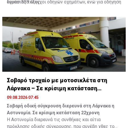
έγιναν 338 έλεγχοι οδηγών οχημάτων, ενώ για οδήγηση
δημόσιας τάξης.
υπό την επήρεια ναρκωτικών έγιναν οκτώ έλεγχοι
οδηγών.
Σοβαρό τροχαίο με μοτοσικλέτα στη
Λάρνακα – Σε κρίσιμη κατάσταση
22χρονη
09.08.2026 07:45
Σοβαρή οδική σύγκρουση διερευνά στη Λάρνακα η
Αστυνομία. Σε κρίσιμη κατάσταση 22χρονη
Η Αστυνομία διερευνά τις συνθήκες και αίτια
πρόκλησης οδικής σύγκρουσης, που συνέβη χθες το