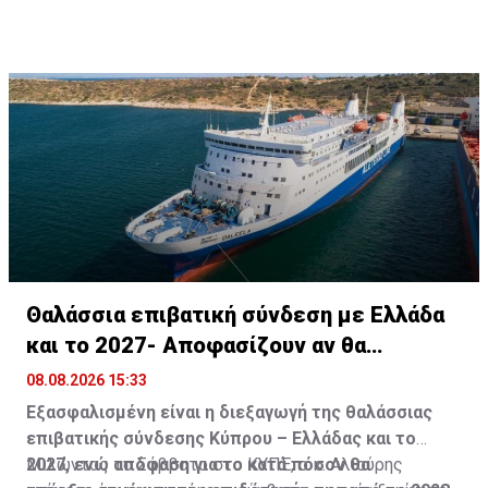
Θαλάσσια επιβατική σύνδεση με Ελλάδα
και το 2027- Αποφασίζουν αν θα
συνεχίσει
08.08.2026 15:33
Εξασφαλισμένη είναι η διεξαγωγή της θαλάσσιας
επιβατικής σύνδεσης Κύπρου – Ελλάδας και το
2027, ενώ απόφαση για το κατά πόσον θα
Μιλώντας το Σάββατο στο ΚΥΠΕ, ο κ. Αλιούρης