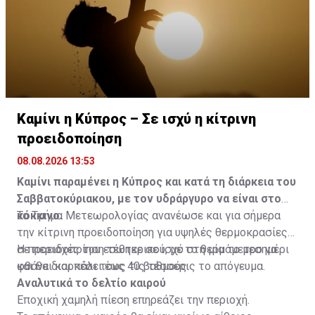
Καμίνι η Κύπρος – Σε ισχύ η κίτρινη
προειδοποίηση
08.08.2026 13:53
Καμίνι παραμένει η Κύπρος και κατά τη διάρκεια του
Σαββατοκύριακου, με τον υδράργυρο να είναι στο
κόκκινο.
Το Τμήμα Μετεωρολογίας ανανέωσε και για σήμερα
την κίτρινη προειδοποίηση για υψηλές θερμοκρασίες
σε περιοχές του εσωτερικού, με το θερμόμετρο να
Η προειδοποίηση τέθηκε σε ισχύ στη μία το μεσημέρι
φθάνει και πάλι τους 40 βαθμούς.
και θα διαρκέσει έως τις τέσσερις το απόγευμα.
Αναλυτικά το δελτίο καιρού
Εποχική χαμηλή πίεση επηρεάζει την περιοχή.