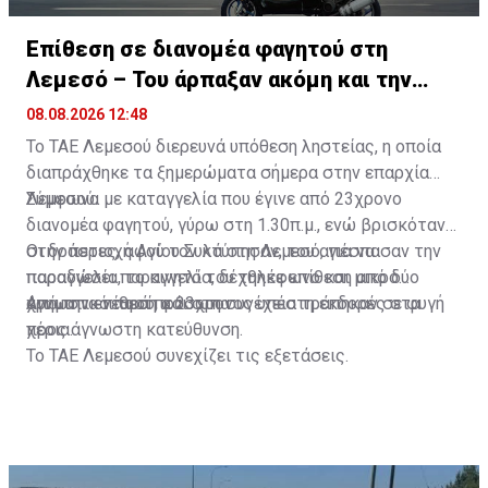
Επίθεση σε διανομέα φαγητού στη
Λεμεσό – Του άρπαξαν ακόμη και την
παραγγελία
08.08.2026 12:48
Το ΤΑΕ Λεμεσού διερευνά υπόθεση ληστείας, η οποία
διαπράχθηκε τα ξημερώματα σήμερα στην επαρχία
Λεμεσού.
Σύμφωνα με καταγγελία που έγινε από 23χρονο
διανομέα φαγητού, γύρω στη 1.30π.μ., ενώ βρισκόταν
στην περιοχή Αγίου Συλά στη Λεμεσό, για να
Οι δράστες, αφού τον κτύπησαν, του απέσπασαν την
παραδώσει παραγγελία, δέχθηκε επίθεση από δύο
παραγγελία, το κινητό του τηλέφωνο και μικρό
άγνωστα νεαρά πρόσωπα.
χρηματικό ποσό, και στη συνέχεια τράπηκαν σε φυγή
Από την επίθεση ο 23χρονος υπέστη εκδορές στα
προς άγνωστη κατεύθυνση.
χέρια.
Το ΤΑΕ Λεμεσού συνεχίζει τις εξετάσεις.