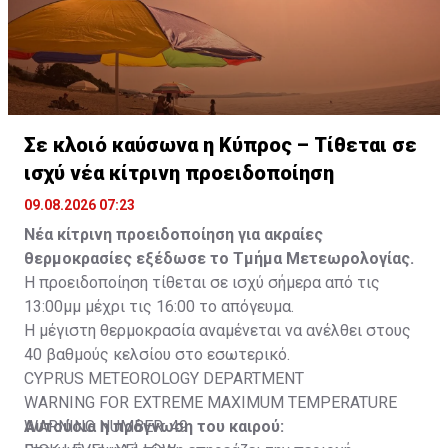
Σε κλοιό καύσωνα η Κύπρος – Τίθεται σε
ισχύ νέα κίτρινη προειδοποίηση
09.08.2026 07:23
Νέα κίτρινη προειδοποίηση για ακραίες
θερμοκρασίες εξέδωσε το Τμήμα Μετεωρολογίας.
Η προειδοποίηση τίθεται σε ισχύ σήμερα από τις
13:00μμ μέχρι τις 16:00 το απόγευμα.
Η μέγιστη θερμοκρασία αναμένεται να ανέλθει στους
40 βαθμούς κελσίου στο εσωτερικό.
CYPRUS METEOROLOGY DEPARTMENT
WARNING FOR EXTREME MAXIMUM TEMPERATURE
WARNING NUMBER: 49
Αυτούσια η πρόγνωση του καιρού: