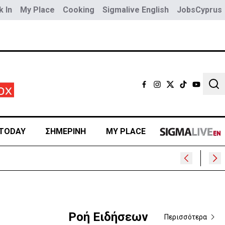
 In
My Place
Cooking
Sigmalive English
JobsCyprus
Sear
TODAY
ΣΗΜΕΡΙΝΗ
MY PLACE
400
Ροή Ειδήσεων
Περισσότερα