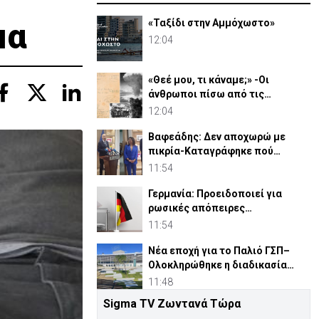
μα
«Ταξίδι στην Αμμόχωστο»
12:04
«Θεέ μου, τι κάναμε;» -Οι
άνθρωποι πίσω από τις
ατομικές βόμβες στη Χιροσίμα
12:04
Βαφεάδης: Δεν αποχωρώ με
πικρία-Καταγράφηκε πού
αποδίδονται ευθύνες για Takata
11:54
Γερμανία: Προειδοποιεί για
ρωσικές απόπειρες
παραπληροφόρησης ενόψει
11:54
εκλογών
Νέα εποχή για το Παλιό ΓΣΠ–
Ολοκληρώθηκε η διαδικασία
ανάθεσης των υποστατικών
11:48
Sigma TV Ζωντανά Τώρα
Παπαναστασίου:«Αναγκαίος ο