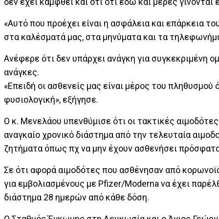
δεν έχει καμφθεί και ότι ότι εδώ και μέρες γίνονται
«Αυτό που προέχει είναι η ασφάλεια και επάρκεια το
στα καλέσματά μας, στα μηνύματα και τα τηλεφωνήμα
Ανέφερε ότι δεν υπάρχει ανάγκη για συγκεκριμένη 
ανάγκες.
«Επειδή οι ασθενείς μας είναι μέρος του πληθυσμού 
φυσιολογική», εξήγησε.
Ο κ. Μενελάου υπενθύμισε ότι οι τακτικές αιμοδότες
αναγκαίο χρονικό διάστημα από την τελευταία αιμοδο
ζητήματα όπως πχ να μην έχουν ασθενήσει πρόσφατα,
Σε ότι αφορά αιμοδότες που ασθένησαν από κορωνοϊό
για εμβολιασμένους με Pfizer/Moderna να έχει παρέλ
διάστημα 28 ημερών από κάθε δόση.
Ο Σταθμός Έγκωμης στη Λευκωσία και ο Άγιος Γεώργι