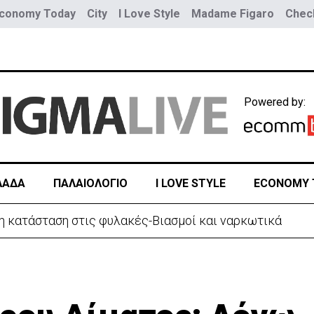
conomy Today
City
I Love Style
Madame Figaro
Check
Powered by:
ΛΑΔΑ
ΠΑΛΑΙΟΛΟΓΙΟ
I LOVE STYLE
ECONOMY 
ρίστανε τον εισαγωγέα αυτοκινήτων και άρπαξε €827,