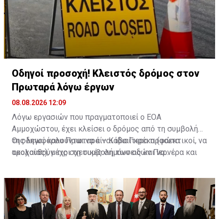
Οδηγοί προσοχή! Κλειστός δρόμος στον
Πρωταρά λόγω έργων
08.08.2026 12:09
Λόγω εργασιών που πραγματοποιεί ο ΕΟΑ
Αμμοχώστου, έχει κλείσει ο δρόμος από τη συμβολή
της λεωφόρου Πρωταρά – Κάβο Γκρέκο (φώτα
Οι οδηγοί καλούνται να είναι ιδιαίτερα προσεκτικοί, να
τροχαίας), μέχρι τη συμβολή των οδών Περνέρα και
ακολουθούν τις σχετικές σημάνσεις και να
Πινιάς.
χρησιμοποιούν εναλλακτικές διαδρομές για την
αποφυγή ταλαιπωρίας.