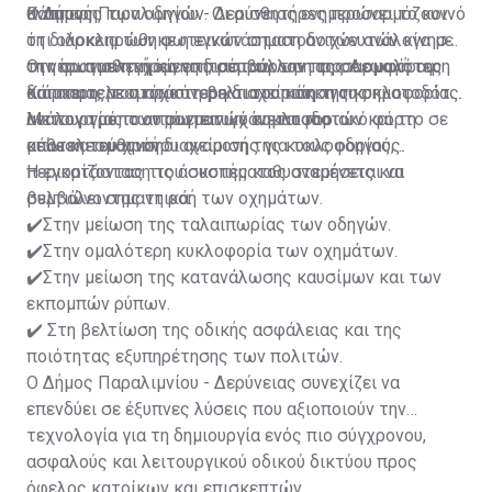
αναμονής των οδηγών. Οι αισθητήρες προσαρμόζουν
Κάππαρη.
Ο Δήμος Παραλιμνίου - Δερύνειας ενημερώνει το κοινό
τη διάρκεια των φωτεινών σηματοδοτών ανάλογα με
ότι ολοκληρώθηκε η εγκατάσταση ανιχνευτών κίνησης
την πραγματική κίνηση, συμβάλλοντας σε ομαλότερη
στη φωτοελεγχόμενη διασταύρωση της Λεωφόρου
Οι νέοι αισθητήρες επιτρέπουν την προσαρμογή της
και αποτελεσματικότερη διαχείριση της κυκλοφορίας.
Κάππαρη, με στόχο τη βελτιστοποίηση της
διάρκειας του πράσινου και του κόκκινου σηματοδότη
λειτουργίας των φωτεινών σηματοδοτών και τη
ανάλογα με τον πραγματικό κυκλοφοριακό φόρτο σε
Με τον τρόπο αυτό επιτυγχάνεται πιο
μείωση του χρόνου αναμονής για τους οδηγούς.
κάθε κατεύθυνση.
αποτελεσματική διαχείριση της κυκλοφορίας,
περιορίζοντας τις άσκοπες καθυστερήσεις και
Η εγκατάσταση του συστήματος αναμένεται να
βελτιώνοντας τη ροή των οχημάτων.
συμβάλει σημαντικά:
✔️Στην μείωση της ταλαιπωρίας των οδηγών.
✔️Στην ομαλότερη κυκλοφορία των οχημάτων.
✔️Στην μείωση της κατανάλωσης καυσίμων και των
εκπομπών ρύπων.
✔️ Στη βελτίωση της οδικής ασφάλειας και της
ποιότητας εξυπηρέτησης των πολιτών.
Ο Δήμος Παραλιμνίου - Δερύνειας συνεχίζει να
επενδύει σε έξυπνες λύσεις που αξιοποιούν την
τεχνολογία για τη δημιουργία ενός πιο σύγχρονου,
ασφαλούς και λειτουργικού οδικού δικτύου προς
όφελος κατοίκων και επισκεπτών.