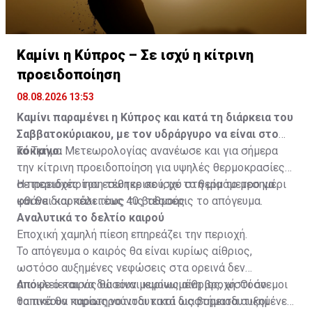
Καμίνι η Κύπρος – Σε ισχύ η κίτρινη
προειδοποίηση
08.08.2026 13:53
Καμίνι παραμένει η Κύπρος και κατά τη διάρκεια του
Σαββατοκύριακου, με τον υδράργυρο να είναι στο
κόκκινο.
Το Τμήμα Μετεωρολογίας ανανέωσε και για σήμερα
την κίτρινη προειδοποίηση για υψηλές θερμοκρασίες
σε περιοχές του εσωτερικού, με το θερμόμετρο να
Η προειδοποίηση τέθηκε σε ισχύ στη μία το μεσημέρι
φθάνει και πάλι τους 40 βαθμούς.
και θα διαρκέσει έως τις τέσσερις το απόγευμα.
Αναλυτικά το δελτίο καιρού
Εποχική χαμηλή πίεση επηρεάζει την περιοχή.
Το απόγευμα ο καιρός θα είναι κυρίως αίθριος,
ωστόσο αυξημένες νεφώσεις στα ορεινά δεν
αποκλείεται να δώσουν μεμονωμένη βροχή. Οι άνεμοι
Απόψε ο καιρός θα είναι κυρίως αίθριος, ωστόσο
θα πνέουν κυρίως νοτιοδυτικοί ως βορειοδυτικοί
τοπικά θα παρατηρούνται κατά διαστήματα αυξημένες