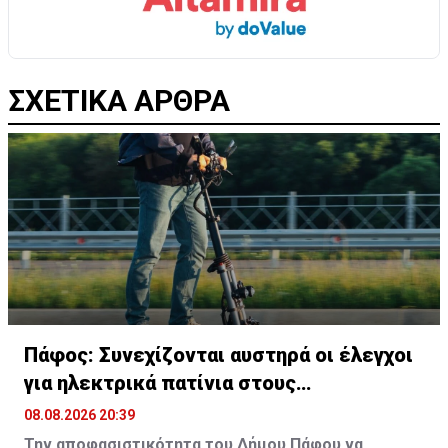
ΣΧΕΤΙΚΑ ΑΡΘΡΑ
Πάφος: Συνεχίζονται αυστηρά οι έλεγχοι
για ηλεκτρικά πατίνια στους
πεζόδρομους
08.08.2026 20:39
Την αποφασιστικότητα του Δήμου Πάφου να