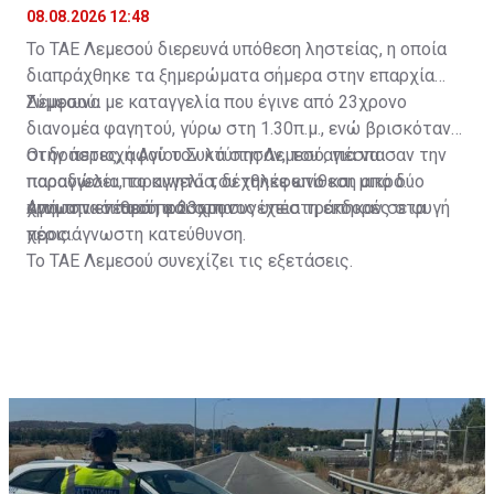
παραγγελία
08.08.2026 12:48
Το ΤΑΕ Λεμεσού διερευνά υπόθεση ληστείας, η οποία
διαπράχθηκε τα ξημερώματα σήμερα στην επαρχία
Λεμεσού.
Σύμφωνα με καταγγελία που έγινε από 23χρονο
διανομέα φαγητού, γύρω στη 1.30π.μ., ενώ βρισκόταν
στην περιοχή Αγίου Συλά στη Λεμεσό, για να
Οι δράστες, αφού τον κτύπησαν, του απέσπασαν την
παραδώσει παραγγελία, δέχθηκε επίθεση από δύο
παραγγελία, το κινητό του τηλέφωνο και μικρό
άγνωστα νεαρά πρόσωπα.
χρηματικό ποσό, και στη συνέχεια τράπηκαν σε φυγή
Από την επίθεση ο 23χρονος υπέστη εκδορές στα
προς άγνωστη κατεύθυνση.
χέρια.
Το ΤΑΕ Λεμεσού συνεχίζει τις εξετάσεις.