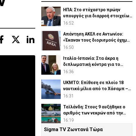
ν
ΗΠΑ: Στο στόχαστρο πρώην
υπουργός για διαρροή στοιχείων
του Air Force One
16:52
Απάντηση ΑΚΕΛ σε Αντωνίου:
«Έκαναν τους διορισμούς όχημα
για τις εκλογές 2028»
16:50
Ιταλία-Ισπανία: Στα άκρα η
διπλωματική κόντρα για το
Σένγκεν
16:36
UKMTO: Επίθεση σε πλοίο 18
ναυτικά μίλια από το Χάσαμπ –
Φωτιά στο σκάφος
16:31
Ταϊλάνδη: Στους 9 αυξήθηκε ο
αριθμός των νεκρών από την
επίθεση σε σχολείο
16:19
Sigma TV Ζωντανά Τώρα
Λυκαβηττός: Βρέθηκε νεκρή