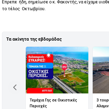
Επρεπε ήδη, σημείωσε ο κ. Φακοντής, να είχαμε υιο
το τέλος Οκτωβρίου.
Τα ακίνητα της εβδομάδας
Τεμάχια Γης σε Οικιστικές
3 τουρ
Περιοχές
Αλαμι