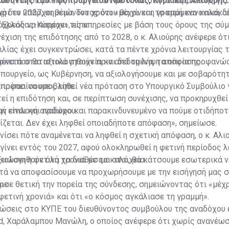
θυντής του Υφυπουργείου Ναυτιλίας, Κυριάκος Αλιούρης.
και ήταν διάρκειας τριών ετών με δυνατότητα παράτασης για 
χρι το 2027, σημειώνοντας ότι «μέχρι και το επόμενο καλοκαί
ή δεν υπάρχει θέμα. Του χρόνου θα γίνει η γραμμή κανονικά, δ
όχρεος να παρέχει τις υπηρεσίες με βάση τους όρους της σύ
Ελλάδας-Κύπρου», είπε.
νέχιση της επιδότησης από το 2028, ο κ. Αλιούρης ανέφερε ότ
λίας έχει συγκεντρώσει, κατά τα πέντε χρόνια λειτουργίας 
μένα που θα αξιολογηθούν πριν από τη λήψη απόφασης.
ρκετά στατιστικά στοιχεία και δεδομένα, τα οποία προφανώ
ουργείο, ως Κυβέρνηση, να αξιολογήσουμε και με σοβαρότητ
ποφασίσουμε», είπε.
πρέπει να υποβληθεί νέα πρόταση στο Υπουργικό Συμβούλιο 
εί η επιδότηση και, σε περίπτωση συνέχισης, να προκηρυχθεί
ην επιλογή αναδόχου.
μή είναι και πρόωρο και παρακινδυνευμένο να πούμε οτιδήποτε
ίζεται. Δεν έχει ληφθεί οποιαδήποτε απόφαση», σημείωσε.
νίσει πότε αναμένεται να ληφθεί η σχετική απόφαση, ο κ. Αλι
 γίνει εντός του 2027, αφού ολοκληρωθεί η φετινή περίοδος 
ξιολογηθούν όλα τα διαθέσιμα στοιχεία.
λειώσει η φετινή χρονιά με το καλό, θα κάτσουμε εσωτερικά 
ετά να αποφασίσουμε να προχωρήσουμε με την εισήγησή μας 
ρε.
ισε θετική την πορεία της σύνδεσης, σημειώνοντας ότι «μέχ
φετινή χρονιά» και ότι «ο κόσμος αγκάλιασε τη γραμμή».
λώσεις στο ΚΥΠΕ του διευθύνοντος συμβούλου της αναδόχου 
td, Χαράλαμπου Μανώλη, ο οποίος ανέφερε ότι χωρίς ανανέω