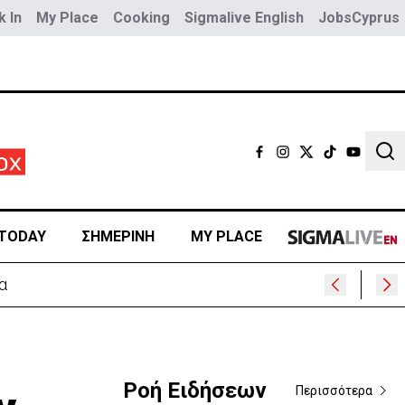
 In
My Place
Cooking
Sigmalive English
JobsCyprus
Sear
TODAY
ΣΗΜΕΡΙΝΗ
MY PLACE
α
Ροή Ειδήσεων
Περισσότερα