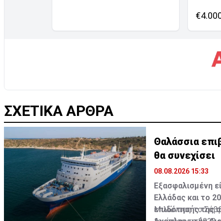
€4.00
ΣΧΕΤΙΚΑ ΑΡΘΡΑ
Θαλάσσια επι
θα συνεχίσει
08.08.2026 15:33
Εξασφαλισμένη εί
Ελλάδας και το 2
επιδότησής της α
Μιλώντας το Σάββα