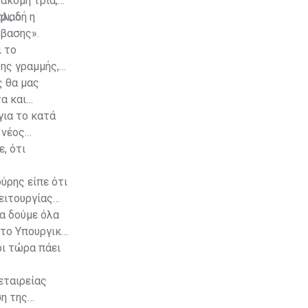
ακόμη τρία,
ρι, ο
ηλαδή η
μβασης».
ι το
της γραμμής,
ς θα μας
α και
για το κατά
 νέος
, ότι
ούρης είπε ότι
λειτουργίας
να δούμε όλα
στο Υπουργικό
ρι τώρα πάει
εταιρείας
ση της