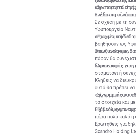
Αναπληρωτής Διευ
ξεκίνησε το 2022 
έχει παραταθεί μέ
«Άρα αυτή τη στιγμ
ανάδοχος είναι υπ
θαλάσσια σύνδεση 
Σε σχέση με τη συ
Υφυπουργείο Ναυτι
στοιχεία και δεδο
«Έχουμε μαζέψει α
βοηθήσουν ως Υφυπ
υπευθυνότητα να α
Όπως ανέφερε, θα 
πόσον θα συνεχιστ
διαγωνισμός για τ
«Άρα αυτή τη στιγ
σταματάει ή συνεχ
Κληθείς να διευκρι
αυτό θα πρέπει να
της γραμμής και α
«Σίγουρα, όταν τε
τα στοιχεία και μ
Συμβούλιο», ανέφε
Εξάλλου, χαρακτήρ
πάρα πολύ καλά η 
Ερωτηθείς για δη
Scandro Holding L