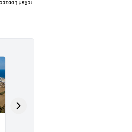
αράταση μέχρι