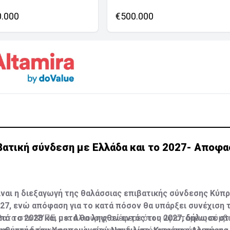
0.000
€500.000
βατική σύνδεση με Ελλάδα και το 2027- Αποφα
ναι η διεξαγωγή της θαλάσσιας επιβατικής σύνδεσης Κύπρ
027, ενώ απόφαση για το κατά πόσον θα υπάρξει συνέχιση 
πό το 2028 και μετά θα ληφθεί εντός του 2027, δήλωσε σ
το στο ΚΥΠΕ, ο κ. Αλιούρης ανέφερε ότι η υφιστάμενη σύμβα