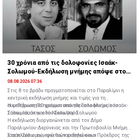
Η δημοσίευση κοινοποιήθηκε από το χρήστη Παιδική Χαρά (@pa
30 χρόνια από τις δολοφονίες Ισαάκ-
Σολωμού-Εκδήλωση μνήμης απόψε στο
Παραλίμνι
08.08.2026 07:36
Στις 8 το βράδυ πραγματοποιείται στο Παραλίμνι η
κεντρική εκδήλωση μνήμης και τιμής για τη
συμπλήρωση 30 χρόνων από τις δολοφονίες του
Η εκδήλωση θα πραγματοποιηθεί στο Μνημείο Ισαάκ-
Τάσου Ισαάκ και του Σολωμού Σολωμού.
Σολωμού, στην οδό Νίκου Ψαρά.
Η εκδήλωση διοργανώνεται από τον Δήμο
Παραλιμνίου-Δερύνειας και την Πρωτοβουλία Μνήμης
Ισαάκ-Σολωμού, ενώ θα παραστεί και ο Πρόεδρος της
Στο πλαίσιο των φετινών εκδηλώσεων