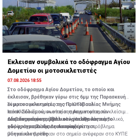
Έκλεισαν συμβολικά το οδόφραγμα Αγίου
Δομετίου οι μοτοσικλετιστές
07.08.2026 18:55
Στο οδόφραγμα Αγίου Δομετίου, το οποίο και
έκλεισαν, βρέθηκαν γύρω στις 6μμ της Παρασκευής
οι μοτοσυκλετιστές της Πρωτοβουλίας Μνήμης
Σύμφωνα με ενημέρωση στο ΚΥΠΕ από
Ισάακ-Σολωμού, οι οποίοι πραγματοποιούν
τον Κλάδο Επικοινωνίας της Αστυνομίας, το κλείσιμο
οδοιπορικό σε συμβολικούς σταθμούς και
του οδοφράγματος ήταν ολιγόλεπτο και συμβολικό,
Διαβάστε επίσης:
Έκλεισαν για λίγα λεπτά το
οδοφράγματα της Λευκωσίας.
χωρίς να παρουσιαστεί οποιοδήποτε πρόβλημα.
οδόφραγμα Ζώδειας-Αστρομερίτη οι
μοτοσικλετιστές
Οδηγοί που βρέθηκαν στο σημείο ανέφεραν στο ΚΥΠΕ