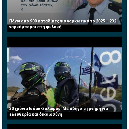
Πάνω από 900 καταδίκες για ναρκωτικά το 2025 – 232
ναρκέμποροι στη φυλακή
30 χρόνια Ισάακ-Σολωμού: Με οδηγό τη μνήμη για
ελευθερία και δικαιοσύνη