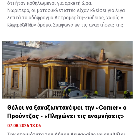
ότι ήταν καθηλωμένοι για αρκετή ώρα.
Νωρίτερα, οι μοτοσυκλετιστές είχαν κλείσει για λίγα
λεπτά το οδόφραγμα Αστρομερίτη-Ζώδειας, χωρίς να
κλείσουν τον δρόμο. Σύμφωνα με τις αναρτήσεις της
Πηγή: ΚΥΠΕ
Πρωτοβουλίας στα Μέσα Κοινωνικής Δικτύωσής
τους, οι μοτοσυκλετιστές έκαναν στάση και στον
Τύμβο Μακεδονίτισσας, πριν φτάσουν στο οδόφραγμα
Αγίου Δομετίου.
Θέλει να ξαναζωντανέψει την «Corner» o
Προύντζος - «Πληγώνει τις αναμνήσεις»
07.08.2026 18:06
Την ετοιμότητα του Δήμου Λευκωσίας να συμβάλει