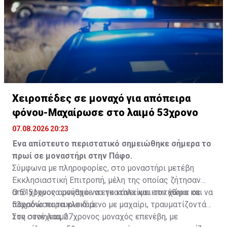
δυτικά και τα βόρεια παράλια, γύρω στους 36 στα
υπόλοιπα παράλια και στους 30 βαθμούς στα
ψηλότερα ορεινά.
Χειροπέδες σε μοναχό για απόπειρα
φόνου-Μαχαίρωσε στο λαιμό 53χρονο
07.08.2026 20:23
Ένα απίστευτο περιστατικό σημειώθηκε σήμερα το
πρωί σε μοναστήρι στην Πάφο.
Σύμφωνα με πληροφορίες, στο μοναστήρι μετέβη
Εκκλησιαστική Επιτροπή, μέλη της οποίας ζήτησαν
από 51χρονο μοναχό να εγκαταλείψει τον χώρο και να
Ο 51χρονος αρνήθηκε να το κάνει και επιτέθηκε σε
παραδώσει τα κλειδιά.
53χρονο παρευρισκόμενο με μαχαίρι, τραυματίζοντάς
τον στον λαιμό.
Στη συνέχεια, 27χρονος μοναχός επενέβη, με