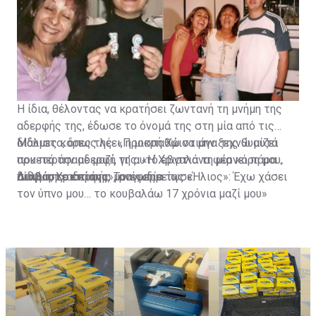
Η ίδια, θέλοντας να κρατήσει ζωντανή τη μνήμη της
αδερφής της, έδωσε το όνομά της στη μία από τις
δίδυμες κόρες της. «Προσπαθώ να μην ξεχνώ αυτά
Μάλιστα, όπως λέει, η μικρή Χριστιάνα της θυμίζει
που περάσαμε μαζί, γι’ αυτό έβγαλα τη μία κόρη μου,
αρκετά την αδερφή της. «Η Χριστιάνα φέρνει πάρα
δίδυμη, Χριστιάνα», ανέφερε.
πολύ της αδερφής μου», σημείωσε.
Διαβάστε επίσης:
Τραγωδία της «Ήλιος»: Έχω χάσει
τον ύπνο μου… το κουβαλάω 17 χρόνια μαζί μου»