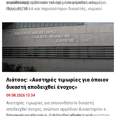
νομοθεσίας.
οι πολίτες λαμβάνουν τελικές αποφάσεις», αναφέρει.
κατάστασης απαιτούνται όχι μόνο νομοθετικές
αλλαγές, αλλά και περισσότεροι δικαστές, νομικοί
Πηγή: ΚΥΠΕ
λειτουργοί, διοικητικό προσωπικό, τεχνολογία και
σύγχρονη διοίκηση των δικαστηρίων.
Λιάτσος: «Αυστηρές τιμωρίες για όποιον
δικαστή αποδειχθεί ένοχος»
09.08.2026 13:34
Αυστηρές τιμωρίες για οποιονδήποτε δικαστή
αποδειχθεί ένοχος, ενώπιον αρμόδιου Δικαστηρίου και
σύμφωνα με τον νόμο, ζητά ο Πρόεδρος του Ανωτάτου
Στη συνέντευξή του, ο κ. Λιάτσος, κληθείς να