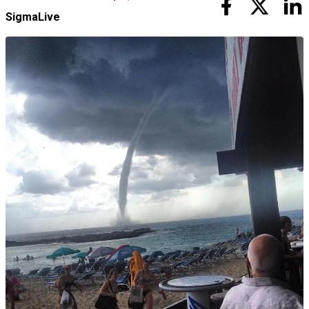
SigmaLive