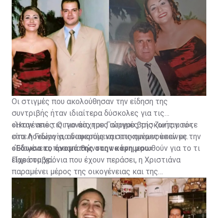
Οι στιγμές που ακολούθησαν την είδηση της
συντριβής ήταν ιδιαίτερα δύσκολες για τις
οικογένειες. Οι γονείς του Γιώργου βρίσκονταν τότε
«Ήταν από τις πιο άσχημες στιγμές της ζωής μου»,
στο Λονδίνο για διακοπές και επικοινωνούσαν με την
είπε η Γεωργία, αναφερόμενη στις ημέρες εκείνες.
οικογένεια, προσπαθώντας να ενημερωθούν για το τι
«Έδωσα το όνομά της στην κόρη μου»
είχε συμβεί.
Παρά τα χρόνια που έχουν περάσει, η Χριστιάνα
παραμένει μέρος της οικογένειας και της
καθημερινότητας της Γεωργίας.