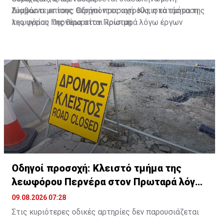
Σύμφωνα με τους θεράποντες ιατρούς, η κατάσταση
Διαβάστε επίσης:
Οδηγοί προσοχή: Κλειστό τμήμα της
της υγείας της θεωρείται κρίσιμη.
λεωφόρου Περνέρα στον Πρωταρά λόγω έργων
Οδηγοί προσοχή: Κλειστό τμήμα της
λεωφόρου Περνέρα στον Πρωταρά λόγω
έργων
09.08.2026 07:28
Στις κυριότερες οδικές αρτηρίες δεν παρουσιάζεται