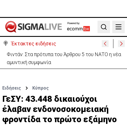
Powered by:
Search
Έκτακτες ειδήσεις
Συντριβή ελικοπτέρου σε βουνοπλαγιά στο Ρίο ντε
Τζανέιρο - 4 νεκροί (BINTEO)
Ειδήσεις
Κύπρος
ΓεΣΥ: 43.448 δικαιούχοι
έλαβαν ενδονοσοκομειακή
φροντίδα το πρώτο εξάμηνο