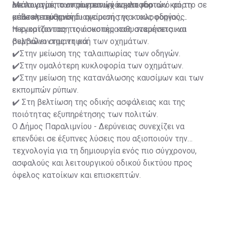
λειτουργίας των φωτεινών σηματοδοτών και τη
ανάλογα με τον πραγματικό κυκλοφοριακό φόρτο σε
Με τον τρόπο αυτό επιτυγχάνεται πιο
μείωση του χρόνου αναμονής για τους οδηγούς.
κάθε κατεύθυνση.
αποτελεσματική διαχείριση της κυκλοφορίας,
περιορίζοντας τις άσκοπες καθυστερήσεις και
Η εγκατάσταση του συστήματος αναμένεται να
βελτιώνοντας τη ροή των οχημάτων.
συμβάλει σημαντικά:
✔️Στην μείωση της ταλαιπωρίας των οδηγών.
✔️Στην ομαλότερη κυκλοφορία των οχημάτων.
✔️Στην μείωση της κατανάλωσης καυσίμων και των
εκπομπών ρύπων.
✔️ Στη βελτίωση της οδικής ασφάλειας και της
ποιότητας εξυπηρέτησης των πολιτών.
Ο Δήμος Παραλιμνίου - Δερύνειας συνεχίζει να
επενδύει σε έξυπνες λύσεις που αξιοποιούν την
τεχνολογία για τη δημιουργία ενός πιο σύγχρονου,
ασφαλούς και λειτουργικού οδικού δικτύου προς
όφελος κατοίκων και επισκεπτών.