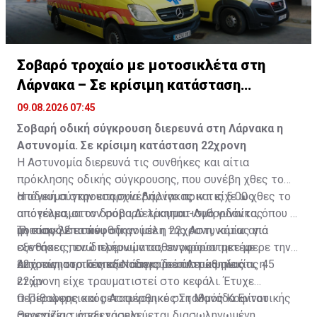
Σοβαρό τροχαίο με μοτοσικλέτα στη
Λάρνακα – Σε κρίσιμη κατάσταση
22χρονη
09.08.2026 07:45
Σοβαρή οδική σύγκρουση διερευνά στη Λάρνακα η
Αστυνομία. Σε κρίσιμη κατάσταση 22χρονη
Η Αστυνομία διερευνά τις συνθήκες και αίτια
πρόκλησης οδικής σύγκρουσης, που συνέβη χθες το
απόγευμα στην επαρχία Λάρνακας και είχε ως
Η οδική σύγκρουση συνέβη λίγο πριν τις 5.00 χθες το
αποτέλεσμα τον σοβαρό τραυματισμό γυναίκας
απόγευμα, στον δρόμο Δελίκηπου-Λυθροδόντα, όπου η
ηλικίας 22 ετών.
μοτοσικλέτα που οδηγούσε η 22χρονη, κάτω από
Τη σκηνή επισκέφθηκαν μέλη της Αστυνομίας για
συνθήκες που διερευνώνται, συγκρούστηκε με
εξετάσεις, ενώ πλήρωμα ασθενοφόρου μετέφερε την
αυτοκίνητο, το οποίο οδηγούσε άντρας ηλικίας 45
22χρονη στο Γενικό Νοσοκομείο Λευκωσίας.
Από τις ιατρικές εξετάσεις διαπιστώθηκε ότι, η
ετών.
22χρονη είχε τραυματιστεί στο κεφάλι. Έτυχε
περίθαλψης και μεταφέρθηκε στη Μονάδα Εντατικής
Ο Περιφερειακός Αστυνομικός Σταθμός Κοφίνου
Θεραπείας, όπου νοσηλεύεται διασωληνωμένη.
συνεχίζει τις εξετάσεις.