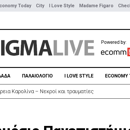
conomy Today
City
I Love Style
Madame Figaro
Check
Powered by:
ΛΑΔΑ
ΠΑΛΑΙΟΛΟΓΙΟ
I LOVE STYLE
ECONOMY 
μένες αλλαγές με… κρυφό κείμενο (ΒΙΝΤΕΟ)