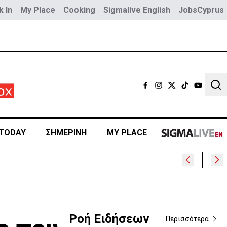
 In
My Place
Cooking
Sigmalive English
JobsCyprus
Sear
TODAY
ΣΗΜΕΡΙΝΗ
MY PLACE
Ροή Ειδήσεων
Περισσότερα