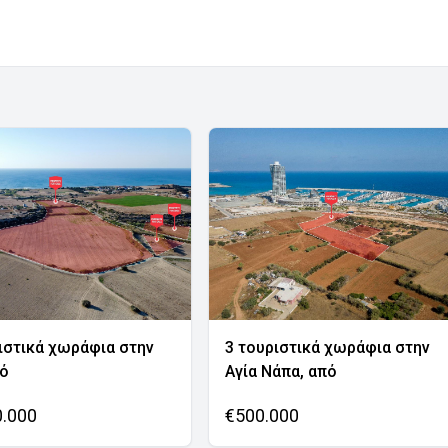
ιστικά χωράφια στην
3 τουριστικά χωράφια στην
νό
Αγία Νάπα, από
0.000
€500.000