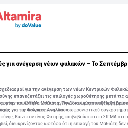
ές για ανέγερση νέων φυλακών – Το Σεπτέμβρ
σχεδιασμοί για την ανέγερση των νέων Κεντρικών Φυλακ
σύνης επανεξετάζει τις επιλογές χωροθέτησης μετά τις α
ι στην κοινότητα Μαθιάτη. Την ίδια ώρα, σε εξέλιξη βρίσκ
φορίες του ΣΙΓΜΑ, το Υπουργείο Δικαιοσύνης επεξεργάζεται
ύσης για τις Φυλακές Ανηλίκων.
οχές για την ανέγερση του νέου σωφρονιστικού συγκροτήματ
σύνης, Κωνσταντίνος Φυτιρής, επιβεβαίωσε στο ΣΙΓΜΑ ότι ο
θεί, διευκρινίζοντας ωστόσο ότι η επιλογή του Μαθιάτη δεν 