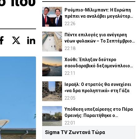
ο που
Ρούμπιο-Μίλιμπαντ: Η Ευρώπη
πρέπει να αναλάβει μεγαλύτερο
ρόλο στην άμυνά της
22:26
Πέντε επιλογές για ανέγερση
νέων φυλακών – Το Σεπτέμβριο
το «Master Plan»
22:18
Χούθι: Έπληξαν δεύτερο
σαουδαραβικό δεξαμενόπλοιο
στον Κόλπο του Άντεν
22:11
Ισραήλ: Ο στρατός θα συνεχίσει
«να δρα προληπτικά» στη Γάζα
22:05
Υπόθεση υπεξαίρεσης στο Πέρα
Ορεινής: Παραιτήθηκε ο
κοινοτάρχης (ΒΙΝΤΕΟ)
22:01
Sigma TV Ζωντανά Τώρα
Πλατάνια: «Λουκέτο» στο