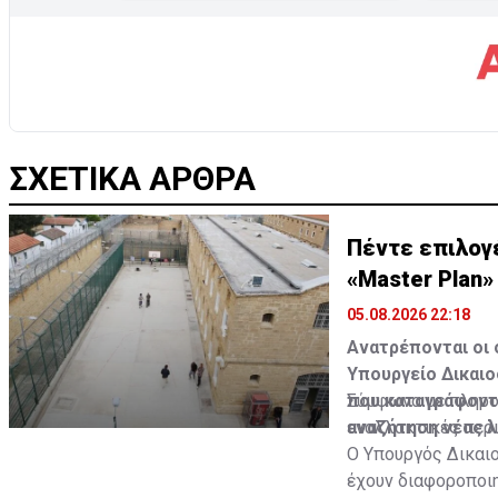
ΣΧΕΤΙΚΑ ΑΡΘΡΑ
Πέντε επιλογ
«Master Plan»
05.08.2026 22:18
Ανατρέπονται οι 
Υπουργείο Δικαιο
που καταγράφοντα
Σύμφωνα με πληρο
αναζήτηση νέας λ
εναλλακτικές περι
Ο Υπουργός Δικαιο
έχουν διαφοροποιη