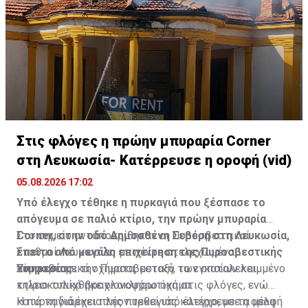
Στις φλόγες η πρώην μπυραρία Corner
στη Λευκωσία- Κατέρρευσε η οροφή (vid)
05.08.2026 17:02
Υπό έλεγχο τέθηκε η πυρκαγιά που ξέσπασε το
απόγευμα σε παλιό κτίριο, την πρώην μπυραρία
Corner, στην οδό Δημοσθένη Σεβέρη στη Λευκωσία,
Στο σημείο ανταποκρίθηκαν οι Πυροσβεστικοί
έπειτα από μεγάλη επιχείρηση της Πυροσβεστικής
Σταθμοί Λευκωσίας με πέντε στελεχωμένα
Υπηρεσίας.
πυροσβεστικά οχήματα, μεταξύ των οποίων και
Σύμφωνα με την Πυροσβεστική, το εγκαταλελειμμένο
τηλεσκοπικό βραχιονοφόρο όχημα.
κτίριο τυλίχθηκε ολοκληρωτικά στις φλόγες, ενώ
κατά τη διάρκεια της πυρκαγιάς κατέρρευσε η οροφή
Η πυρκαγιά έχει πλέον τεθεί υπό έλεγχο, με τα μέλη