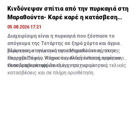
Κινδύνεψαν σπίτια από την πυρκαγιά στη
Μαραθούντα- Καρέ καρέ η κατάσβεση
(vid)
05.08.2026 17:21
Διαχειρίσιμη είναι η πυρκαγιά που ξέσπασε το
απόγευμα της Τετάρτης σε ξηρά χόρτα και άγρια
βλάστηση στην κοινότητα Μαραθούντας, στην
Σύμφωνα με ανάρτηση του εκπροσώπου τύπου της
επαρχία Πάφου. Κάηκε συνολική έκταση περίπου
Πυροσβεστικής Υπηρεσίας, Ανδρέα Κεττή, η πυρκαγιά
τεσσάρων εκταρίων.
είναι διαχειρίσιμη και ελέγχεται περιμετρικά.
Οι πυροσβεστικές δυνάμεις προχωρούν στις τελικές
κατασβέσεις και σε πλήρη οριοθέτηση.