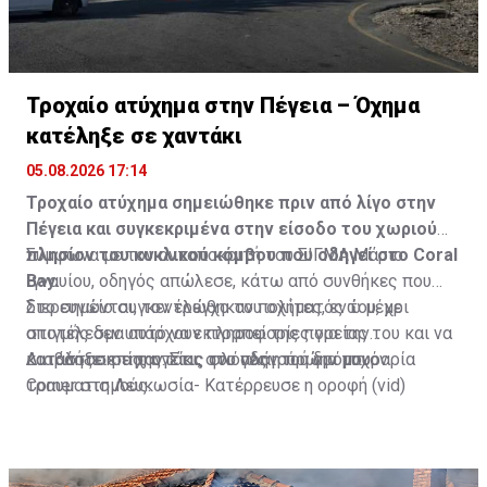
Τροχαίο ατύχημα στην Πέγεια – Όχημα
κατέληξε σε χαντάκι
05.08.2026 17:14
Τροχαίο ατύχημα σημειώθηκε πριν από λίγο στην
Πέγεια και συγκεκριμένα στην είσοδο του χωριού
πλησίον του κυκλικού κόμβου που οδηγεί στο Coral
Σύμφωνα με τον ανταποκριτή του ΣΙΓΜΑ Μάριο
Bay.
Ιγναυίου, οδηγός απώλεσε, κάτω από συνθήκες που
διερευνώνται, τον έλεγχο του οχήματός του, με
Στο σημείο συγκεντρώθηκαν πολίτες, ενώ μέχρι
αποτέλεσμα αυτό να εκτραπεί της πορείας του και να
στιγμής δεν υπάρχουν πληροφορίες για την
καταλήξει σε χαντάκι, στο πλάι του δρόμου.
κατάσταση της υγείας του οδηγού ή για τυχόν
Διαβάστε επίσης:
Στις φλόγες η πρώην μπυραρία
τραυματισμούς.
Corner στη Λευκωσία- Κατέρρευσε η οροφή (vid)