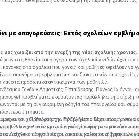
ν Ευαγόρα Παλληκαρίδη σε ολόκληρη την Ευρώπη, γράφοντας 
α στους δρόμους μέχρι το Σάλτσμπουργκ.
νι με απαγορεύσεις: Εκτός σχολείων εμβλήμ
ς μας χωρίζει από την έναρξη της νέας σχολικής χρονιάς.
έφουν στα θρανία και η αγορά των σχολικών ειδών έχει την τ
 κανόνες στα σχολεία που γονείς και μαθητές οφείλουν να γ
ίναι η απαγόρευση εμβλημάτων και διακριτικών που σχετίζον
ο και στα προσωπικά αντικείμενα των μαθητών.
νδέσμου Γονέων Δημοτικής Εκπαίδευσης, Γιάννος Ιωάννου, α
δημιουργεί προβλήματα, εκφράζοντας παράλληλα τη στήριξη 
ώνονται με τη συγκεκριμένη οδηγία του Υπουργείου και, σύμ
ιδιαίτερα ζητήματα.
ου μας ανησυχεί, δεν υπήρχαν προβλήματα μέχρι τώρα αφού ακ
εταφέρει και η Πρόεδρος της ΠΟΕΔ, Μύρια Βασιλείου, η οποία σ
γούμενων σχολικών χρονιών. Συμφωνούμε με την ανακοίνωση τ
περιβάλλον και πως η σχετική οδηγία εφαρμόζεται εδώ και π
τα. Δείχνει ότι δεν υπάρχουν τσακωμοί ή παρεξηγήσεις λόγ
 στον σχολικό οδηγό δίνεται και στις καλές συνήθειες των 