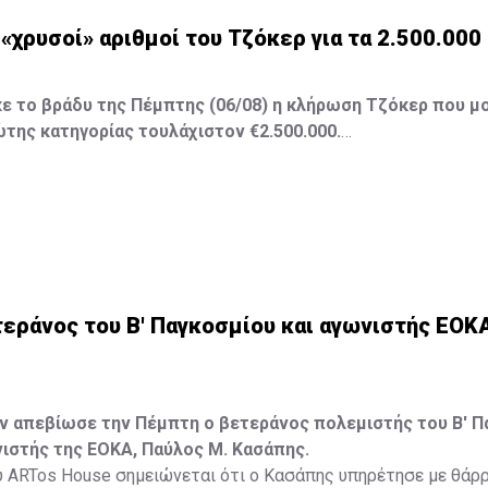
ι «χρυσοί» αριθμοί του Τζόκερ για τα 2.500.00
 το βράδυ της Πέμπτης (06/08) η κλήρωση Τζόκερ που μο
της κατηγορίας τουλάχιστον €2.500.000.
 της αποψινής κλήρωσης είναι: 16, 13, 1, 30, 7 και Τζόκερ: 15
εράνος του Β' Παγκοσμίου και αγωνιστής ΕΟΚ
ών απεβίωσε την Πέμπτη ο βετεράνος πολεμιστής του Β' 
ιστής της ΕΟΚΑ, Παύλος Μ. Κασάπης.
 ARTos House σημειώνεται ότι ο Κασάπης υπηρέτησε με θάρρ