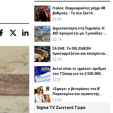
Ιταλία: Θερμοκρασίες μέχρι 48
βαθμούς - Το πιο ζεστό
καλοκαίρι των 100 χρόνων
22:35
Δημοσκόπηση στη Γερμανία: Η
AfD προηγείται με 7 μονάδες -
Διεύρυνε τη διαφορά
22:19
ΣΑ ΟΗΕ: Το ISIL/DAESH
προσαρμόζεται και ενισχύεται
στην Αφρική - Πώς απειλεί
22:14
Αυτοί είναι οι «χρυσοί» αριθμοί
του Τζόκερ για τα 2.500.000
ευρώ
22:07
«Έφυγε» ο βετεράνος του Β'
Παγκοσμίου και αγωνιστής
ΕΟΚΑ, Παύλος Μ. Κασάπης
22:04
Sigma TV Ζωντανά Τώρα
«Όχι» 9 χωρών σε ισχυρισμό