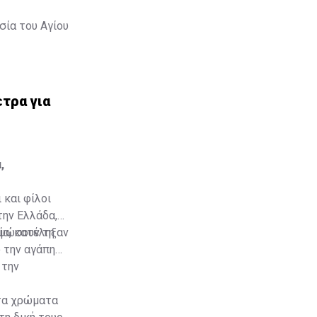
σία του Αγίου
τρα για
,
 και φίλοι
την Ελλάδα,
νία, κατέληξαν
υψώσουν τη
 την αγάπη
 την
τα χρώματα