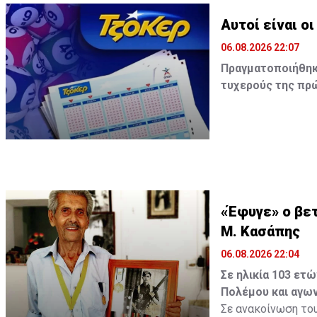
Αυτοί είναι ο
06.08.2026 22:07
Πραγματοποιήθηκε
τυχερούς της πρώ
Οι τυχεροί αριθμοί
«Έφυγε» ο βετ
Μ. Κασάπης
06.08.2026 22:04
Σε ηλικία 103 ετ
Πολέμου και αγων
Σε ανακοίνωση του