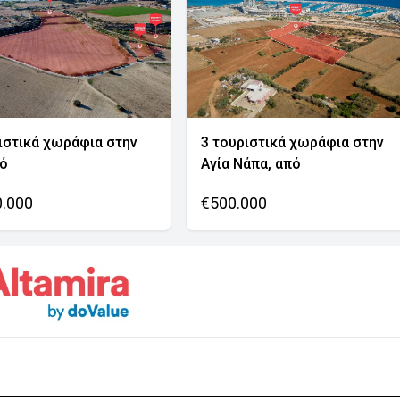
ιστικά χωράφια στην
3 τουριστικά χωράφια στην
νό
Αγία Νάπα, από
0.000
€500.000