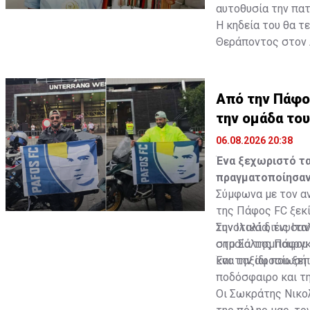
αυτοθυσία την πατρ
Η κηδεία του θα τ
Θεράποντος στον
Πηγή: ΚΥΠΕ
Από την Πάφο 
την ομάδα το
06.08.2026 20:38
Ένα ξεχωριστό τα
πραγματοποίησαν
Σύμφωνα με τον αν
της Πάφος FC ξεκί
την Ιταλία, τις Ιτ
Συνολικά διένυσαν
στο Σάλτσμπουργκ
σημαία της Πάφου 
και την αφοσίωσή 
Ένα ταξίδι που ξε
ποδόσφαιρο και τη
Οι Σωκράτης Νικο