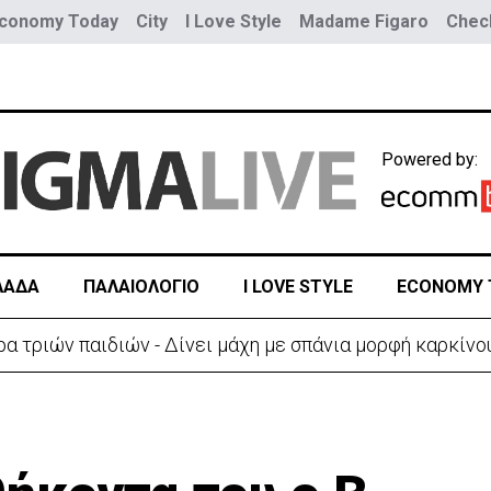
conomy Today
City
I Love Style
Madame Figaro
Check
Powered by:
ΛΑΔΑ
ΠΑΛΑΙΟΛΟΓΙΟ
I LOVE STYLE
ECONOMY 
ύο τραμ - Τουλάχιστον 25 τραυματίες, οι 7 σοβαρά