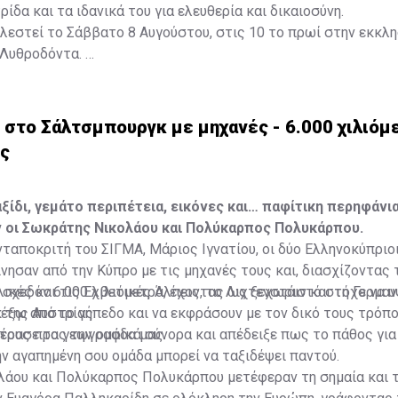
ίδα και τα ιδανικά του για ελευθερία και δικαιοσύνη.
ελεστεί το Σάββατο 8 Αυγούστου, στις 10 το πρωί στην εκκλη
 Λυθροδόντα.
στο Σάλτσμπουργκ με μηχανές - 6.000 χιλιόμε
υς
ξίδι, γεμάτο περιπέτεια, εικόνες και… παφίτικη περηφάνια
 οι Σωκράτης Νικολάου και Πολύκαρπος Πολυκάρπου.
ταποκριτή του ΣΙΓΜΑ, Μάριος Ιγνατίου, οι δύο Ελληνοκύπριοι
νησαν από την Κύπρο με τις μηχανές τους και, διασχίζοντας 
αλικές και τις Ελβετικές Άλπεις, το Λιχτενστάιν και τη Γερμα
 σχεδόν 6.000 χιλιόμετρα, έχοντας ως ξεχωριστό στόχο να 
 της Αυστρίας.
έξω από το γήπεδο και να εκφράσουν με τον δικό τους τρόπο
τους προς την ομάδα μας.
πέρασε τα γεωγραφικά σύνορα και απέδειξε πως το πάθος για
ν αγαπημένη σου ομάδα μπορεί να ταξιδέψει παντού.
λάου και Πολύκαρπος Πολυκάρπου μετέφεραν τη σημαία και 