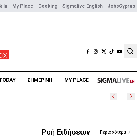
 In
My Place
Cooking
Sigmalive English
JobsCyprus
Sear
TODAY
ΣΗΜΕΡΙΝΗ
MY PLACE
Ροή Ειδήσεων
Περισσότερα