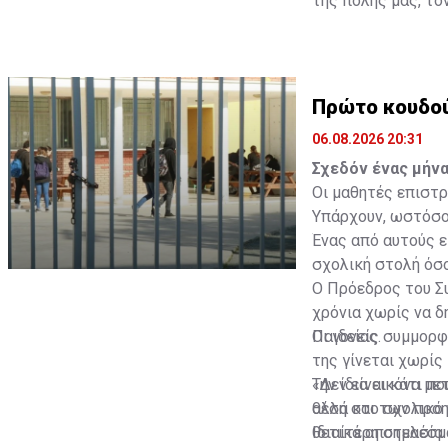
της πόλης μας, το
ξεχωριστή ιστορί
Πρώτο κουδού
06.08.2026 20:31
Σχεδόν ένας μήνα
Οι μαθητές επιστρ
Υπάρχουν, ωστόσο,
Ένας από αυτούς ε
σχολική στολή όσ
Ο Πρόεδρος του Συ
χρόνια χωρίς να 
Παιδείας.
Οι γονείς συμμορφ
της γίνεται χωρίς 
«Δεν είναι κάτι π
Την ίδια εικόνα μ
αλλά και των προη
θέση στο σχολικό 
θετικά αποτελέσμα
Ιδιαίτερη σημασία