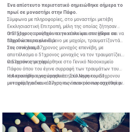
Ένα απίστευτο περιστατικό σημειώθηκε σήμερα το
πρωί σε μοναστήρι στην Πάφο.
Σύμφωνα με πληροφορίες, στο μοναστήρι μετέβη
Εκκλησιαστική Επιτροπή, μέλη της οποίας ζήτησαν
από 51χρονο μοναχό να εγκαταλείψει τον χώρο και να
Ο 51χρονος αρνήθηκε να το κάνει και επιτέθηκε σε
παραδώσει τα κλειδιά.
53χρονο παρευρισκόμενο με μαχαίρι, τραυματίζοντάς
τον στον λαιμό.
Στη συνέχεια, 27χρονος μοναχός επενέβη, με
αποτέλεσμα ο 51χρονος μοναχός να τον τραυματίζει
και αυτόν στο χέρι.
Ο 53χρονος μεταφέρθηκε στο Γενικό Νοσοκομείο
Πάφου όπου του έγινε συρραφή των τραυμάτων του
και κρατήθηκε για νοσηλεία. Στο Νοσοκομείο
Η Αστυνομία προχώρησε στη σύλληψη του 51χρονου
μεταφέρθηκε και ο 27χρονος όπου του παρασχέθηκαν
μοναχού, για διευκόλυνση των ανακρίσεων σχετικά με
οι πρώτες βοήθειες και πήρε εξιτήριο.
διερευνώμενη υπόθεση απόπειρας φόνου, πράξεων
που σκοπεύουν στην πρόκληση βαριάς σωματικής
βλάβης, τραυματισμού, μαχαιροφορίας, καθώς επίσης
παράνομης κατοχής και μεταφοράς επιθετικού όπλου.