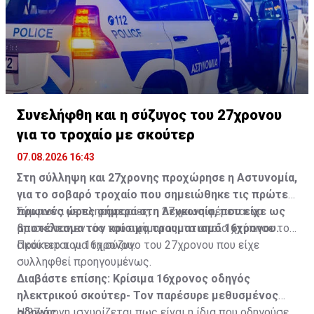
Συνελήφθη και η σύζυγος του 27χρονου
για το τροχαίο με σκούτερ
07.08.2026 16:43
Στη σύλληψη και 27χρονης προχώρησε η Αστυνομία,
για το σοβαρό τροχαίο που σημειώθηκε τις πρώτες
πρωινές ώρες σήμερα στη Λευκωσία, που είχε ως
Σύμφωνα με πληροφορίες, η 27χρονη φέρεται να
αποτέλεσμα τον κρίσιμο τραυματισμό 16χρονου.
βρισκόταν εντός του οχήματος, το οποίο χτύπησε το
σκούτερ του 16χρονου.
Πρόκειται για τη σύζυγο του 27χρονου που είχε
συλληφθεί προηγουμένως.
Διαβάστε επίσης:
Κρίσιμα 16χρονος οδηγός
ηλεκτρικού σκούτερ- Τον παρέσυρε μεθυσμένος
οδηγός
Η 27χρονη ισχυρίζεται πως είναι η ίδια που οδηγούσε