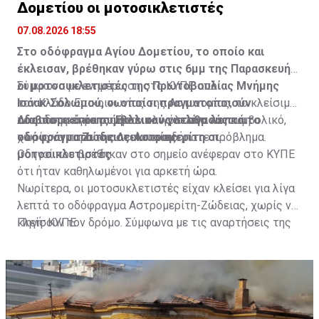
Δομετίου οι μοτοσικλετιστές
07.08.2026 18:55
Στο οδόφραγμα Αγίου Δομετίου, το οποίο και
έκλεισαν, βρέθηκαν γύρω στις 6μμ της Παρασκευής
οι μοτοσυκλετιστές της Πρωτοβουλίας Μνήμης
Σύμφωνα με ενημέρωση στο ΚΥΠΕ από
Ισάακ-Σολωμού, οι οποίοι πραγματοποιούν
τον Κλάδο Επικοινωνίας της Αστυνομίας, το κλείσιμο
οδοιπορικό σε συμβολικούς σταθμούς και
του οδοφράγματος ήταν ολιγόλεπτο και συμβολικό,
Διαβάστε επίσης:
Έκλεισαν για λίγα λεπτά το
οδοφράγματα της Λευκωσίας.
χωρίς να παρουσιαστεί οποιοδήποτε πρόβλημα.
οδόφραγμα Ζώδειας-Αστρομερίτη οι
μοτοσικλετιστές
Οδηγοί που βρέθηκαν στο σημείο ανέφεραν στο ΚΥΠΕ
ότι ήταν καθηλωμένοι για αρκετή ώρα.
Νωρίτερα, οι μοτοσυκλετιστές είχαν κλείσει για λίγα
λεπτά το οδόφραγμα Αστρομερίτη-Ζώδειας, χωρίς να
κλείσουν τον δρόμο. Σύμφωνα με τις αναρτήσεις της
Πηγή: ΚΥΠΕ
Πρωτοβουλίας στα Μέσα Κοινωνικής Δικτύωσής
τους, οι μοτοσυκλετιστές έκαναν στάση και στον
Τύμβο Μακεδονίτισσας, πριν φτάσουν στο οδόφραγμα
Αγίου Δομετίου.