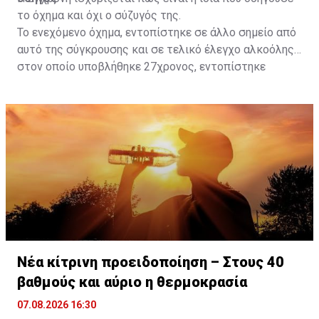
το όχημα και όχι ο σύζυγός της.
Το ενεχόμενο όχημα, εντοπίστηκε σε άλλο σημείο από
αυτό της σύγκρουσης και σε τελικό έλεγχο αλκοόλης
στον οποίο υποβλήθηκε 27χρονος, εντοπίστηκε
θετικός με τελικό αποτέλεσμα 73% αντί 22μg% που
είναι το ανώτατο από τον Νόμο όριο και συνελήφθη
για αυτόφωρο αδίκημα.
Νέα κίτρινη προειδοποίηση – Στους 40
βαθμούς και αύριο η θερμοκρασία
07.08.2026 16:30