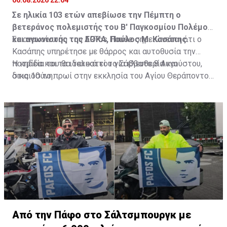
Σε ηλικία 103 ετών απεβίωσε την Πέμπτη ο
βετεράνος πολεμιστής του Β' Παγκοσμίου Πολέμου
και αγωνιστής της ΕΟΚΑ, Παύλος Μ. Κασάπης.
Σε ανακοίνωση του ARTos House σημειώνεται ότι ο
Κασάπης υπηρέτησε με θάρρος και αυτοθυσία την
πατρίδα και τα ιδανικά του για ελευθερία και
Η κηδεία του θα τελεστεί το Σάββατο 8 Αυγούστου,
δικαιοσύνη.
στις 10 το πρωί στην εκκλησία του Αγίου Θεράποντος
στον Λυθροδόντα.
Πηγή: ΚΥΠΕ
Από την Πάφο στο Σάλτσμπουργκ με