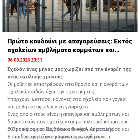
Πρώτο κουδούνι με απαγορεύσεις: Εκτός
σχολείων εμβλήματα κομμάτων και
ομάδων
06.08.2026 20:31
Σχεδόν ένας μήνας μας χωρίζει από την έναρξη της
νέας σχολικής χρονιάς.
Οι μαθητές επιστρέφουν στα θρανία και η αγορά των
σχολικών ειδών έχει την τιμητική της.
Υπάρχουν, ωστόσο, κανόνες στα σχολεία που γονείς
και μαθητές οφείλουν να γνωρίζουν.
Ένας από αυτούς είναι η απαγόρευση εμβλημάτων και
διακριτικών που σχετίζονται με πολιτικά κόμματα και
αθλητικά σωματεία, τόσο στη σχολική στολή όσο και
Ο Πρόεδρος του Συνδέσμου Γονέων Δημοτικής
στα προσωπικά αντικείμενα των μαθητών.
Εκπαίδευσης, Γιάννος Ιωάννου, αναφέρει ότι η