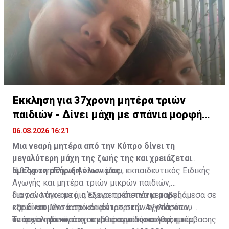
πολιτιστική κληρονομιά της Κύπρου.
Έκκληση για 37χρονη μητέρα τριών
παιδιών - Δίνει μάχη με σπάνια μορφή
καρκίνου
06.08.2026 16:21
Μια νεαρή μητέρα από την Κύπρο δίνει τη
μεγαλύτερη μάχη της ζωής της και χρειάζεται
άμεσα τη στήριξη όλων μας.
Η 37χρονη Έλενα Αντωνιάδου, εκπαιδευτικός Ειδικής
Αγωγής και μητέρα τριών μικρών παιδιών,
διαγνώστηκε με μια εξαιρετικά σπάνια μορφή
Για τον λόγο αυτό, η Έλενα πρέπει να μεταβεί άμεσα σε
καρκίνου. Μετά από σειρά ιατρικών εξετάσεων,
εξειδικευμένο ιατρικό κέντρο στην Αγγλία, όπου
εντοπίστηκε όγκος σε ιδιαίτερα δύσκολο σημείο,
υπάρχει η δυνατότητα να πραγματοποιηθεί η
Το συνολικό κόστος της θεραπείας και της επέμβασης