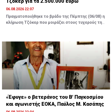
Τζόκερ για τα 2.500.000 ευρώ
06.08.2026 22:07
Πραγματοποιήθηκε το βράδυ της Πέμπτης (06/08) η
κλήρωση Τζόκερ που μοιράζει στους τυχερούς της
πρώτης κατηγορίας τουλάχιστον €2.500.000.
Οι τυχεροί αριθμοί της αποψινής κλήρωσης είναι: 16,
13, 1, 30, 7 και Τζόκερ: 15
«Έφυγε» ο βετεράνος του Β' Παγκοσμίου
και αγωνιστής ΕΟΚΑ, Παύλος Μ. Κασάπης
06.08.2026 22:04