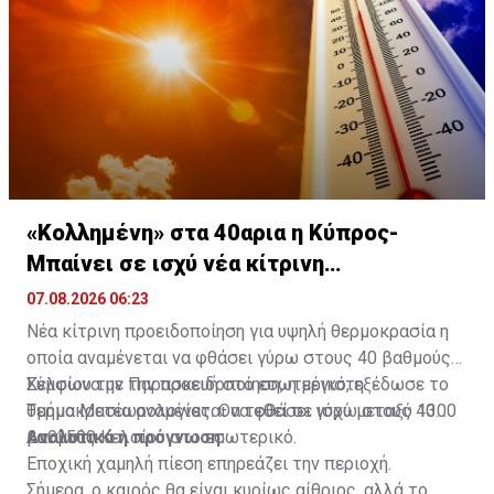
«Κολλημένη» στα 40αρια η Κύπρος-
Μπαίνει σε ισχύ νέα κίτρινη
προειδοποίηση
07.08.2026 06:23
Νέα κίτρινη προειδοποίηση για υψηλή θερμοκρασία η
οποία αναμένεται να φθάσει γύρω στους 40 βαθμούς
Κελσίου την Παρασκευή στο εσωτερικό, εξέδωσε το
Σύμφωνα με την προειδοποίηση, η μέγιστη
Τμήμα Μετεωρολογίας. Θα τεθεί σε ισχύ μεταξύ 1300
θερμοκρασία αναμένεται να φθάσει γύρω στους 40
και 1500.
βαθμούς Κελσίου στο εσωτερικό.
Αναλυτικά η πρόγνωση:
Εποχική χαμηλή πίεση επηρεάζει την περιοχή.
Σήμερα, ο καιρός θα είναι κυρίως αίθριος, αλλά το