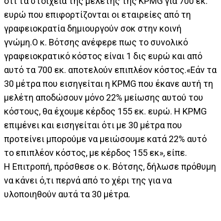
ότι τα στοιχεία της μελέτης της KPMG για 700 εκ.
ευρώ που επιφορτίζονται οι εταιρείες από τη
γραφειοκρατία δημιουργούν σοκ στην κοινή
γνώμη.Ο κ. Βότσης ανέφερε πως το συνολικό
γραφειοκρατικό κόστος είναι 1 δις ευρώ και από
αυτό τα 700 εκ. αποτελούν επιπλέον κόστος.«Εάν τα
30 μέτρα που εισηγείται η KPMG που έκανε αυτή τη
μελέτη αποδώσουν μόνο 22% μείωσης αυτού του
κόστους, θα έχουμε κέρδος 155 εκ. ευρώ. Η KPMG
επιμένει και εισηγείται ότι με 30 μέτρα που
προτείνει μπορούμε να μειώσουμε κατά 22% αυτό
το επιπλέον κόστος, με κέρδος 155 εκ», είπε.
Η Επιτροπή, πρόσθεσε ο κ. Βότσης, δήλωσε πρόθυμη
να κάνει ό,τι περνά από το χέρι της για να
υλοποιηθούν αυτά τα 30 μέτρα.