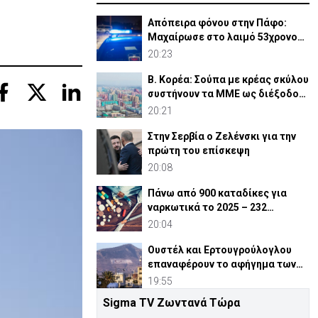
Απόπειρα φόνου στην Πάφο:
Μαχαίρωσε στο λαιμό 53χρονο
και τραυμάτισε 27χρονο
20:23
Β. Κορέα: Σούπα με κρέας σκύλου
συστήνουν τα MME ως διέξοδο
στον καύσωνα
20:21
Στην Σερβία ο Ζελένσκι για την
πρώτη του επίσκεψη
20:08
Πάνω από 900 καταδίκες για
ναρκωτικά το 2025 – 232
ναρκέμποροι στη φυλακή
20:04
Ουστέλ και Ερτουγρούλογλου
επαναφέρουν το αφήγημα των
Κοκκίνων
19:55
Sigma TV Ζωντανά Τώρα
Υπό «κράτηση» για άλλες 7 μέρες