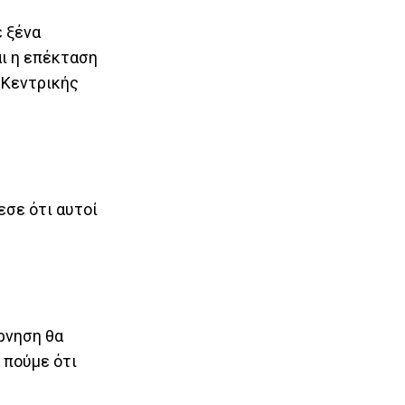
ε ξένα
αι η επέκταση
 Κεντρικής
εσε ότι αυτοί
ρνηση θα
 πούμε ότι