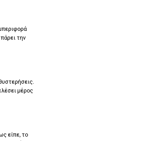
υμπεριφορά
 πάρει την
αθυστερήσεις.
ελέσει μέρος
ς είπε, το