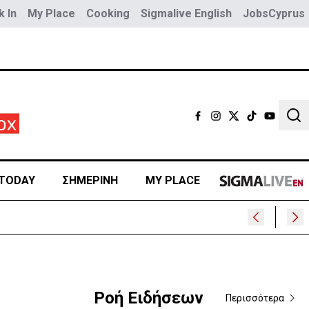
 In
My Place
Cooking
Sigmalive English
JobsCyprus
Sear
TODAY
ΣΗΜΕΡΙΝΗ
MY PLACE
Ροή Ειδήσεων
Περισσότερα