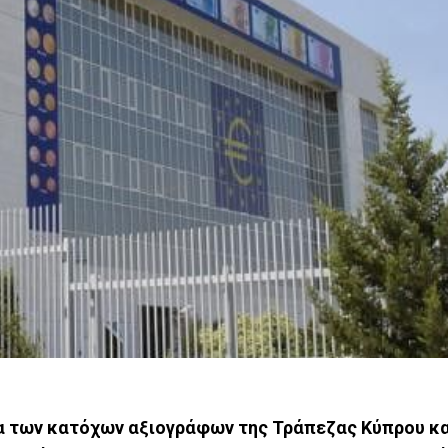
α των κατόχων αξιογράφων της Τράπεζας Κύπρου κα