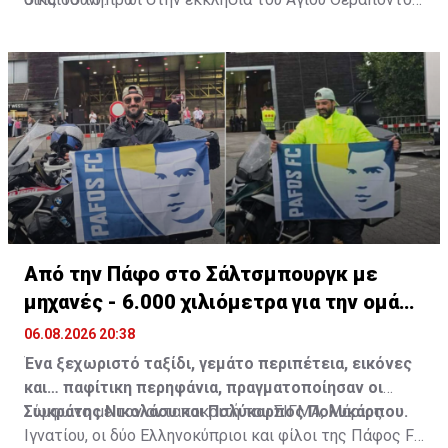
στον Λυθροδόντα.
Πηγή: ΚΥΠΕ
Από την Πάφο στο Σάλτσμπουργκ με
μηχανές - 6.000 χιλιόμετρα για την ομάδα
τους
06.08.2026 20:38
Ένα ξεχωριστό ταξίδι, γεμάτο περιπέτεια, εικόνες
και… παφίτικη περηφάνια, πραγματοποίησαν οι
Σωκράτης Νικολάου και Πολύκαρπος Πολυκάρπου.
Σύμφωνα με τον ανταποκριτή του ΣΙΓΜΑ, Μάριος
Ιγνατίου, οι δύο Ελληνοκύπριοι και φίλοι της Πάφος FC