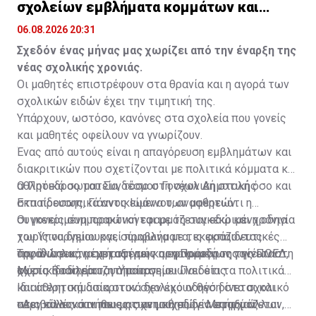
σχολείων εμβλήματα κομμάτων και
ομάδων
06.08.2026 20:31
Σχεδόν ένας μήνας μας χωρίζει από την έναρξη της
νέας σχολικής χρονιάς.
Οι μαθητές επιστρέφουν στα θρανία και η αγορά των
σχολικών ειδών έχει την τιμητική της.
Υπάρχουν, ωστόσο, κανόνες στα σχολεία που γονείς
και μαθητές οφείλουν να γνωρίζουν.
Ένας από αυτούς είναι η απαγόρευση εμβλημάτων και
διακριτικών που σχετίζονται με πολιτικά κόμματα και
αθλητικά σωματεία, τόσο στη σχολική στολή όσο και
Ο Πρόεδρος του Συνδέσμου Γονέων Δημοτικής
στα προσωπικά αντικείμενα των μαθητών.
Εκπαίδευσης, Γιάννος Ιωάννου, αναφέρει ότι η
συγκεκριμένη πρακτική εφαρμόζεται εδώ και χρόνια
Οι γονείς συμμορφώνονται με τη συγκεκριμένη οδηγία
χωρίς να δημιουργεί προβλήματα, εκφράζοντας
του Υπουργείου και, σύμφωνα με τις εκπαιδευτικές
παράλληλα τη στήριξη των οργανωμένων γονέων στη
οργανώσεις, μέχρι στιγμής η εφαρμογή της γίνεται
Την ίδια εικόνα μεταφέρει και η Πρόεδρος της ΠΟΕΔ,
σχετική οδηγία του Υπουργείου Παιδείας.
χωρίς ιδιαίτερα ζητήματα.
Μύρια Βασιλείου, η οποία σημειώνει ότι τα πολιτικά
και αθλητικά διακριτικά δεν έχουν θέση στο σχολικό
Ιδιαίτερη σημασία στον σχολικό οδηγό δίνεται και
«Δεν είναι κάτι που μας ανησυχεί, δεν υπήρχαν
περιβάλλον και πως η σχετική οδηγία εφαρμόζεται
στις καλές συνήθειες των μαθητών. Μεταξύ άλλων,