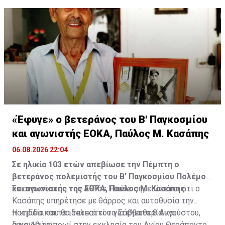
13, 1, 30, 7 και Τζόκερ: 15
«Έφυγε» ο βετεράνος του Β' Παγκοσμίου
και αγωνιστής ΕΟΚΑ, Παύλος Μ. Κασάπης
06.08.2026 22:04
Σε ηλικία 103 ετών απεβίωσε την Πέμπτη ο
βετεράνος πολεμιστής του Β' Παγκοσμίου Πολέμου
και αγωνιστής της ΕΟΚΑ, Παύλος Μ. Κασάπης.
Σε ανακοίνωση του ARTos House σημειώνεται ότι ο
Κασάπης υπηρέτησε με θάρρος και αυτοθυσία την
πατρίδα και τα ιδανικά του για ελευθερία και
Η κηδεία του θα τελεστεί το Σάββατο 8 Αυγούστου,
δικαιοσύνη.
στις 10 το πρωί στην εκκλησία του Αγίου Θεράποντος