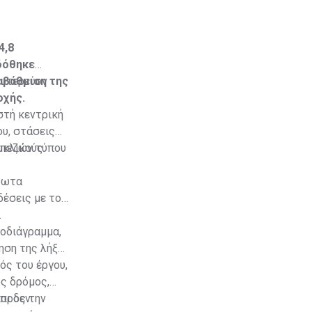
4,8
αδόθηκε
ναβάθμιση της
ευτερεύον
οχής.
στή κεντρική
υ, στάσεις
υκλικούς
 πεζών τύπου
τρωτα
δέσεις με το
.
νοδιάγραμμα,
ηση της λήξης
ς του έργου,
ς δρόμος,
 προς την
οι δεν