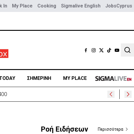
 In
My Place
Cooking
Sigmalive English
JobsCyprus
Sear
TODAY
ΣΗΜΕΡΙΝΗ
MY PLACE
400
Ροή Ειδήσεων
Περισσότερα