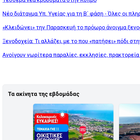
Νέο διάταγμα Υπ. Υγείας για τη Β΄ φάση - Όλες οι πλ
«Κλειδώνει» την Παρασκευή το πρόωρο άνοιγμα ξεν
Ξενοδοχεία: Τι αλλάζει, με το που «πατήσει» πόδι στ
Ανοίγουν νωρίτερα παραλίες, εκκλησίες, πρακτορεία
Τα ακίνητα της εβδομάδας