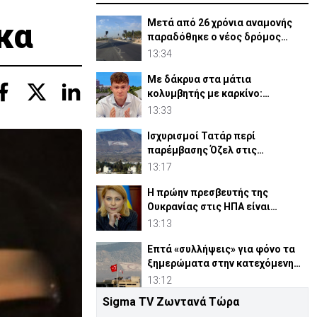
κα
Μετά από 26 χρόνια αναμονής
παραδόθηκε ο νέος δρόμος
Λάρνακας – Δεκέλειας
13:34
Με δάκρυα στα μάτια
κολυμβητής με καρκίνο:
«Ικετεύω για τη ζωή μας»
13:33
Ισχυρισμοί Τατάρ περί
παρέμβασης Όζελ στις
«εκλογές» στα κατεχόμενα
13:17
Η πρώην πρεσβευτής της
Ουκρανίας στις ΗΠΑ είναι
ύποπτη για διαφθορά
13:13
Επτά «συλλήψεις» για φόνο τα
ξημερώματα στην κατεχόμενη
Κερύνεια
13:12
Sigma TV Ζωντανά Τώρα
Κλέα Παπαέλληνα: «Ο