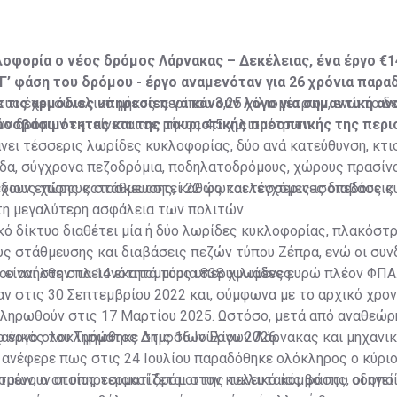
οφορία ο νέος δρόμος Λάρνακας – Δεκέλειας, ένα έργο €1
Γ’ φάση του δρόμου - έργο αναμενόταν για 26 χρόνια παρ
ε τις αρμόδιες υπηρεσίες να κάνουν λόγο για σημαντική α
κτυο έχει συνολικό μήκος περίπου 3,25 χιλιομέτρων, ενώ το δ
ροσβασιμότητας και της τουριστικής προοπτικής της περι
ν δρόμων εκτείνεται σε μήκος 4,5 χιλιομέτρων.
νει τέσσερις λωρίδες κυκλοφορίας, δύο ανά κατεύθυνση, κτι
δα, σύγχρονα πεζοδρόμια, ποδηλατοδρόμους, χώρους πρασίνο
διους χώρους στάθμευσης, καθώς και τέσσερις ισόπεδους κ
 έχουν επίσης κατασκευαστεί 22 φωτοελεγχόμενες διαβάσεις
 τη μεγαλύτερη ασφάλεια των πολιτών.
κό δίκτυο διαθέτει μία ή δύο λωρίδες κυκλοφορίας, πλακόσ
ς στάθμευσης και διαβάσεις πεζών τύπου Ζέπρα, ενώ οι συν
ο είναι στην πλειονότητά τους υπερυψωμένες.
ου ανήλθε στα 14 εκατομμύρια 838 χιλιάδες ευρώ πλέον ΦΠΑ
αν στις 30 Σεπτεμβρίου 2022 και, σύμφωνα με το αρχικό χρο
κληρωθούν στις 17 Μαρτίου 2025. Ωστόσο, μετά από αναθεώρ
ο έργο ολοκληρώθηκε στις 16 Ιουλίου 2026.
ανικός του Τμήματος Δημοσίων Έργων Λάρνακας και μηχανικό
ανέφερε πως στις 24 Ιουλίου παραδόθηκε ολόκληρος ο κύριο
έτρων, ο οποίος τερματίζεται στον κυκλικό κόμβο που οδηγεί
μένουν οι υπηρεσιακοί δρόμοι της τελευταίας φάσης, οι οποί