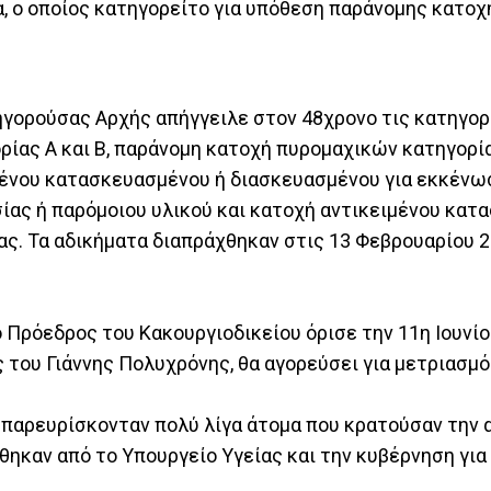
α, ο οποίος κατηγορείτο για υπόθεση παράνομης κατοχ
ηγορούσας Αρχής απήγγειλε στον 48χρονο τις κατηγορ
ας Α και Β, παράνομη κατοχή πυρομαχικών κατηγορίας
μένου κατασκευασμένου ή διασκευασμένου για εκκένω
υσίας ή παρόμοιου υλικού και κατοχή αντικειμένου κα
ας. Τα αδικήματα διαπράχθηκαν στις 13 Φεβρουαρίου 
 Πρόεδρος του Κακουργιοδικείου όρισε την 11η Ιουνί
 του Γιάννης Πολυχρόνης, θα αγορεύσει για μετριασμό
 παρευρίσκονταν πολύ λίγα άτομα που κρατούσαν την
θηκαν από το Υπουργείο Υγείας και την κυβέρνηση για