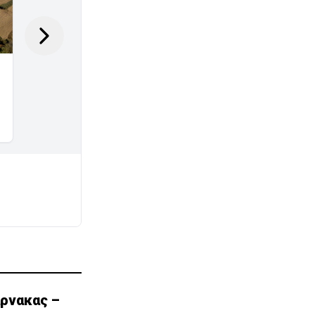
άρνακας –