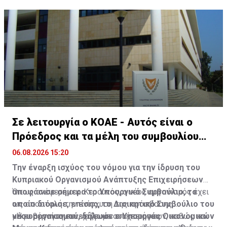
Σε λειτουργία ο ΚΟΑΕ - Αυτός είναι ο
Πρόεδρος και τα μέλη του συμβουλίου
του
06.08.2026 15:20
Την έναρξη ισχύος του νόμου για την ίδρυση του
Κυπριακού Οργανισμού Ανάπτυξης Επιχειρήσεων
αποφάσισε σήμερα το Υπουργικό Συμβούλιο, το
Όπως ανέφερε ο κ. Κεραυνός, ο νέος οργανισμός έχει
οποίο διόρισε, επίσης, το Διοικητικό Συμβούλιο του
ως αποστολή την ενίσχυση της πρόσβασης
νέου οργανισμού, δήλωσε ο Υπουργός Οικονομικών
μικρομεσαίων και νεοφυών επιχειρήσεων, καθώς και
«Η κυβέρνηση συνεχίζει με συνέπεια και