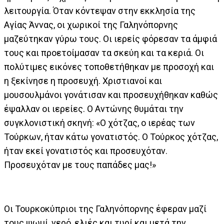
λειτουργία. Όταν κόντεψαν στην εκκλησία της
Αγίας Άννας, οι χωρικοί της Γαληνόπορνης
μαζεύτηκαν γύρω τους. Οι ιερείς φόρεσαν τα άμφιά
τους και προετοίμασαν τα σκεύη και τα κεριά. Οι
πολύτιμες εικόνες τοποθετήθηκαν με προσοχή και
η ξεκίνησε η προσευχή. Χριστιανοί και
μουσουλμάνοι γονάτισαν και προσευχήθηκαν καθώς
έψαλλαν οι ιερείες. Ο Αντώνης θυμάται την
συγκλονιστική σκηνή: «Ο χότζας, ο ιερέας των
Τούρκων, ήταν κάτω γονατιστός. Ο Τούρκος χότζας,
ήταν εκεί γονατιστός και προσευχόταν.
Προσευχόταν με τους παπάδες μας!»
Οι Τουρκοκύπριοι της Γαληνόπορνης έφεραν μαζί
τους ψωμί, νερό, ελιές και τυρί και μετά την