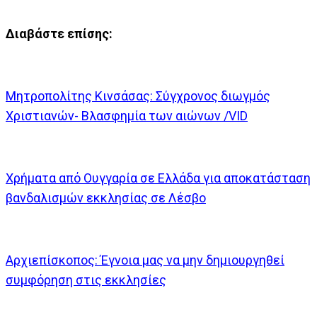
Διαβάστε επίσης:
Μητροπολίτης Κινσάσας: Σύγχρονος διωγμός
Χριστιανών- Βλασφημία των αιώνων /VID
Χρήματα από Ουγγαρία σε Ελλάδα για αποκατάσταση
βανδαλισμών εκκλησίας σε Λέσβο
Αρχιεπίσκοπος: Έγνοια μας να μην δημιουργηθεί
συμφόρηση στις εκκλησίες