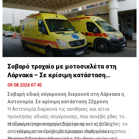
Σοβαρό τροχαίο με μοτοσικλέτα στη
Λάρνακα – Σε κρίσιμη κατάσταση
22χρονη
09.08.2026 07:45
Σοβαρή οδική σύγκρουση διερευνά στη Λάρνακα η
Αστυνομία. Σε κρίσιμη κατάσταση 22χρονη
Η Αστυνομία διερευνά τις συνθήκες και αίτια
πρόκλησης οδικής σύγκρουσης, που συνέβη χθες το
απόγευμα στην επαρχία Λάρνακας και είχε ως
Η οδική σύγκρουση συνέβη λίγο πριν τις 5.00 χθες το
αποτέλεσμα τον σοβαρό τραυματισμό γυναίκας
απόγευμα, στον δρόμο Δελίκηπου-Λυθροδόντα, όπου η
ηλικίας 22 ετών.
μοτοσικλέτα που οδηγούσε η 22χρονη, κάτω από
Τη σκηνή επισκέφθηκαν μέλη της Αστυνομίας για