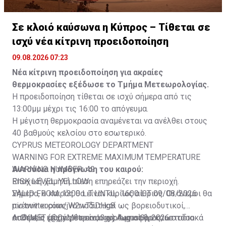
Σε κλοιό καύσωνα η Κύπρος – Τίθεται σε
ισχύ νέα κίτρινη προειδοποίηση
09.08.2026 07:23
Νέα κίτρινη προειδοποίηση για ακραίες
θερμοκρασίες εξέδωσε το Τμήμα Μετεωρολογίας.
Η προειδοποίηση τίθεται σε ισχύ σήμερα από τις
13:00μμ μέχρι τις 16:00 το απόγευμα.
Η μέγιστη θερμοκρασία αναμένεται να ανέλθει στους
40 βαθμούς κελσίου στο εσωτερικό.
CYPRUS METEOROLOGY DEPARTMENT
WARNING FOR EXTREME MAXIMUM TEMPERATURE
WARNING NUMBER: 49
Αυτούσια η πρόγνωση του καιρού:
RISK LEVEL: YELLOW
Εποχική χαμηλή πίεση επηρεάζει την περιοχή.
VALID FROM: 1300 L.T UNTIL: 1600 L.T 09/08/2026
Σήμερα, ο καιρός θα είναι κυρίως αίθριος. Οι άνεμοι θα
pic.twitter.com/jW2wT5DHg8
πνέουν κυρίως νοτιοδυτικοί ως βορειοδυτικοί,
— CYMET (@CyMeteorology)
ασθενείς μέχρι μέτριοι, 3 με 4 μποφόρ και σταδιακά
Απόψε, ο καιρός θα είναι κυρίως αίθριος, ωστόσο
August 9, 2026