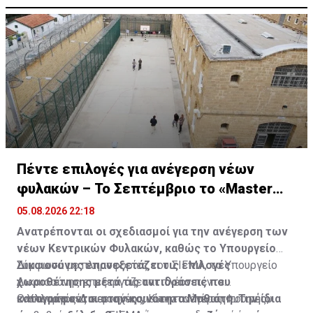
Πέντε επιλογές για ανέγερση νέων
φυλακών – Το Σεπτέμβριο το «Master
Plan»
05.08.2026 22:18
Ανατρέπονται οι σχεδιασμοί για την ανέγερση των
νέων Κεντρικών Φυλακών, καθώς το Υπουργείο
Δικαιοσύνης επανεξετάζει τις επιλογές
Σύμφωνα με πληροφορίες του ΣΙΓΜΑ, το Υπουργείο
χωροθέτησης μετά τις αντιδράσεις που
Δικαιοσύνης επεξεργάζεται πλέον πέντε
καταγράφονται στην κοινότητα Μαθιάτη. Την ίδια
εναλλακτικές περιοχές για την ανέγερση του νέου
Ο Υπουργός Δικαιοσύνης, Κωνσταντίνος Φυτιρής,