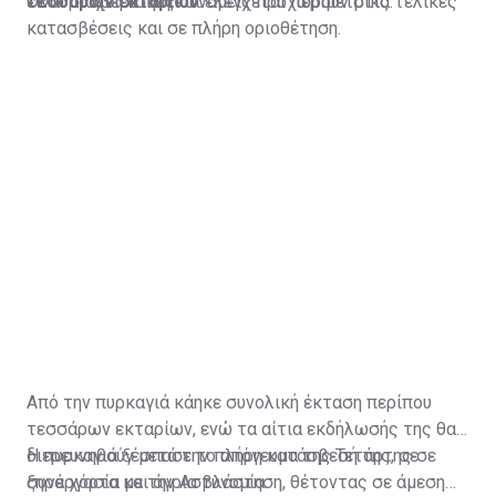
τεσσάρων εκταρίων.
είναι διαχειρίσιμη και ελέγχεται περιμετρικά.
Οι πυροσβεστικές δυνάμεις προχωρούν στις τελικές
κατασβέσεις και σε πλήρη οριοθέτηση.
Από την πυρκαγιά κάηκε συνολική έκταση περίπου
τεσσάρων εκταρίων, ενώ τα αίτια εκδήλωσής της θα
διερευνηθούν μετά την πλήρη κατάσβεσή της, σε
Η πυρκαγιά ξέσπασε το απόγευμα της Τετάρτης σε
συνεργασία με την Αστυνομία.
ξηρά χόρτα και άγρια βλάστηση, θέτοντας σε άμεση