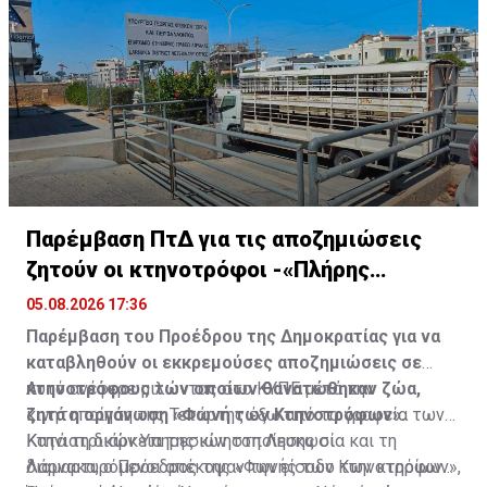
Παρέμβαση ΠτΔ για τις αποζημιώσεις
ζητούν οι κτηνοτρόφοι -«Πλήρης
αδιαφορία»
05.08.2026 17:36
Παρέμβαση του Προέδρου της Δημοκρατίας για να
καταβληθούν οι εκκρεμούσες αποζημιώσεις σε
κτηνοτρόφους των οποίων θανατώθηκαν ζώα,
Αυτό ανέφερε μιλώντας στο ΚΥΠΕ μετά την
ζητά η οργάνωση «Φωνή των Κτηνοτρόφων».
κινητοποίηση της Τετάρτης έξω από τα γραφεία των
Κτηνιατρικών Υπηρεσιών στη Λευκωσία και τη
Κατά τη διάρκεια της κινητοποίησης οι
Λάρνακα, ο Πρόεδρος της «Φωνής των Κτηνοτρόφων»,
διαμαρτυρόμενοι απέκοψαν την είσοδο των κτηρίων