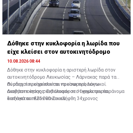
Δόθηκε στην κυκλοφορία η λωρίδα που
είχε κλείσει στον αυτοκινητόδρομο
10.08.2026 08:44
Δόθηκε στην κυκλοφορία η αριστερή λωρίδα στον
αυτοκινητόδρομο Λευκωσίας – Λάρνακας παρά τα
Λύμπια, που είχε κλείσει προσωρινά, λόγω
Οι οδηγοί προτρέπονται να είναι προσεκτικοί.
ακινητοποίησης σκυβαλοφόρου. Η κυκλοφορία
Διαβάστε επίσης:
Εντόπισαν στο όχημα του παράνομα
διεξάγεται πλέον κανονικά.
καπνικά και €25.000-Συνελήφθη 34χρονος