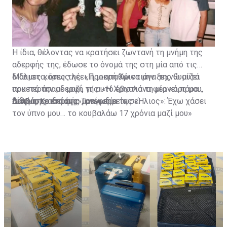
Η ίδια, θέλοντας να κρατήσει ζωντανή τη μνήμη της
αδερφής της, έδωσε το όνομά της στη μία από τις
δίδυμες κόρες της. «Προσπαθώ να μην ξεχνώ αυτά
Μάλιστα, όπως λέει, η μικρή Χριστιάνα της θυμίζει
που περάσαμε μαζί, γι’ αυτό έβγαλα τη μία κόρη μου,
αρκετά την αδερφή της. «Η Χριστιάνα φέρνει πάρα
δίδυμη, Χριστιάνα», ανέφερε.
πολύ της αδερφής μου», σημείωσε.
Διαβάστε επίσης:
Τραγωδία της «Ήλιος»: Έχω χάσει
τον ύπνο μου… το κουβαλάω 17 χρόνια μαζί μου»