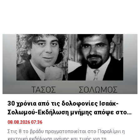
Η δημοσίευση κοινοποιήθηκε από το χρήστη Παιδική Χαρά (@pa
30 χρόνια από τις δολοφονίες Ισαάκ-
Σολωμού-Εκδήλωση μνήμης απόψε στο
Παραλίμνι
08.08.2026 07:36
Στις 8 το βράδυ πραγματοποιείται στο Παραλίμνι η
κεντρική εκδήλωση μνήμης και τιμής για τη