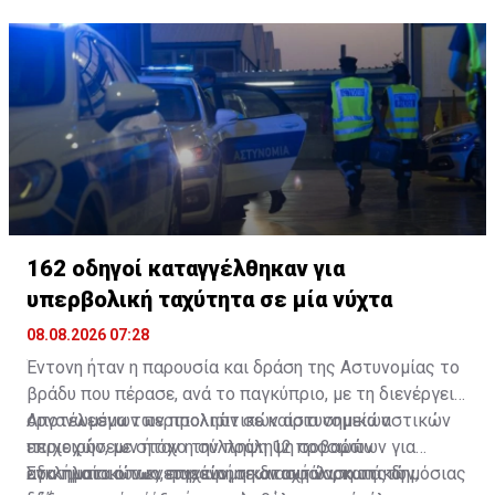
162 οδηγοί καταγγέλθηκαν για
υπερβολική ταχύτητα σε μία νύχτα
08.08.2026 07:28
Έντονη ήταν η παρουσία και δράση της Αστυνομίας το
βράδυ που πέρασε, ανά το παγκύπριο, με τη διενέργεια
οργανωμένων περιπολιών σε καίρια σημεία αστικών
Αποτέλεσμα των προληπτικών αστυνομικών
περιοχών, με στόχο την πρόληψη σοβαρών
επιχειρήσεων ήταν η σύλληψη 12 προσώπων για
εγκληματικών ενεργειών, τη διασφάλιση της δημόσιας
αδικήματα όπως, παράνομη κατοχή ναρκωτικών,
Στο πλαίσιο των επιχειρήσεων αυτών, κατά τη