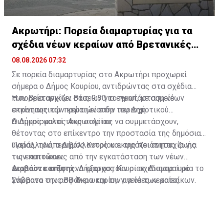
Ακρωτήρι: Πορεία διαμαρτυρίας για τα
σχέδια νέων κεραίων από Βρετανικές
Βάσεις
08.08.2026 07:32
Σε πορεία διαμαρτυρίας στο Ακρωτήρι προχωρεί
σήμερα ο Δήμος Κουρίου, αντιδρώντας στα σχέδια
των Βρετανικών Βάσεων για εγκατάσταση νέων
Η πορεία αρχίζει στις 9:30 το πρωί, με σημείο
στρατιωτικών κεραιών στην περιοχή.
εκκίνησης την πρώτη είσοδο του Δημοτικού
Διαμερίσματος Ακρωτηρίου.
Ο Δήμος καλεί τους πολίτες να συμμετάσχουν,
θέτοντας στο επίκεντρο την προστασία της δημόσιας
υγείας, του περιβάλλοντος και της ποιότητας ζωής
Παράλληλά, ο Δήμος Κουρίου εκφράζει ανησυχία για
των κατοίκων.
τις επιπτώσεις από την εγκατάσταση των νέων
κεραιών και ζητά να εξεταστούν οι σχεδιασμοί με
Διαβάστε επίσης:
Δήμαρχος Κουρίου: Διαμαρτυρία το
γνώμονα την ασφάλεια και την υγεία των κατοίκων.
Σάββατο στις ΒΒ Ακρωτηρίου για νέες κεραίες