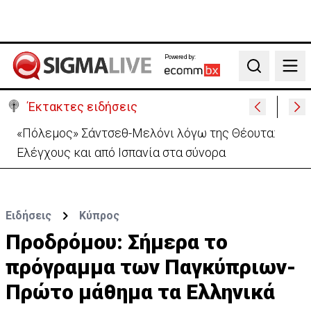
Powered by:
Search
Έκτακτες ειδήσεις
30 χρόνια από τις δολοφονίες Ισαάκ-Σολωμού-
Εκδήλωση μνήμης απόψε στο Παραλίμνι
Ειδήσεις
Κύπρος
Προδρόμου: Σήμερα το
πρόγραμμα των Παγκύπριων-
Πρώτο μάθημα τα Ελληνικά