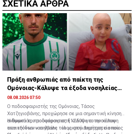
ΣΧΕΤΙΚΑ ΑΡΘΡΑ
Πράξη ανθρωπιάς από παίκτη της
Ομόνοιας-Κάλυψε τα έξοδα νοσηλείας
παιδιού
08.08.2026 07:50
Ο ποδοσφαιριστής της Ομόνοιας, Τάσος
Χατζηγιοβάνης, προχώρησε σε μια σημαντική κίνηση
ανθρωπιάς, προσφέροντας €12.500 για την κάλυψη
Η δωρεά του ποδοσφαιριστή κάλυψε το ποσό που
των εξόδων νοσηλείας του μικρού Δημήτρη, ο οποίος
απαιτούνταν και έβαλε τέλος στην εκστρατεία που