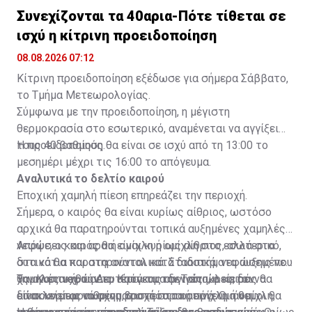
Συνεχίζονται τα 40αρια-Πότε τίθεται σε
ισχύ η κίτρινη προειδοποίηση
08.08.2026 07:12
Κίτρινη προειδοποίηση εξέδωσε για σήμερα Σάββατο,
το Τμήμα Μετεωρολογίας.
Σύμφωνα με την προειδοποίηση, η μέγιστη
θερμοκρασία στο εσωτερικό, αναμένεται να αγγίξει
τους 40 βαθμούς.
Η προειδοποίηση θα είναι σε ισχύ από τη 13:00 το
μεσημέρι μέχρι τις 16:00 το απόγευμα.
Αναλυτικά το δελτίο καιρού
Εποχική χαμηλή πίεση επηρεάζει την περιοχή.
Σήμερα, ο καιρός θα είναι κυρίως αίθριος, ωστόσο
αρχικά θα παρατηρούνται τοπικά αυξημένες χαμηλές
νεφώσεις και αραιή ομίχλη ή ομίχλη στο εσωτερικό,
Απόψε, ο καιρός θα είναι κυρίως αίθριος, αλλά στα
στα νότια και στα ανατολικά. Σταδιακά, νεφώσεις που
δυτικά θα παρατηρούνται κατά διαστήματα αυξημένες
θα αναπτυχθούν το απόγευμα δεν αποκλείεται να
χαμηλές νεφώσεις. Κατά τις αυγινές ώρες, δεν
Την Κυριακή, τη Δευτέρα και την Τρίτη, ο καιρός θα
δώσουν μεμονωμένη βροχή στα ορεινά. Οι άνεμοι θα
αποκλείεται να σχηματιστεί αραιή ομίχλη ή ομίχλη,
είναι κυρίως αίθριος, ωστόσο το απόγευμα θα