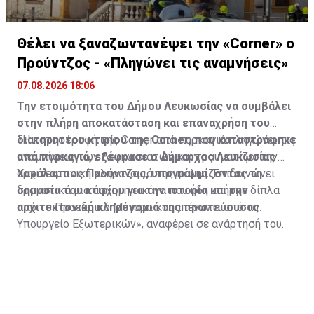
Θέλει να ξαναζωντανέψει την «Corner» o
Προύντζος - «Πληγώνει τις αναμνήσεις»
07.08.2026 18:06
Την ετοιμότητα του Δήμου Λευκωσίας να συμβάλει
στην πλήρη αποκατάσταση και επαναχρήση του
διατηρητέου κτιρίου της Corner, που καταστράφηκε
«Η καταστροφή της Corner από πυρκαγιά πληγώνει τις
από πυρκαγιά, εξέφρασε ο Δήμαρχος Λευκωσίας
αναμνήσεις των Λευκωσιατών και τραυματίζει την
Χαράλαμπος Προύντζος, υπογραμμίζοντας τη
αρχιτεκτονική κληρονομιά της πόλης. Επιδεινώνει
σημασία του κτιρίου για την ιστορία και την
δραματικά μια άσχημη εικόνα που ήδη υπήρχε δίπλα
αρχιτεκτονική κληρονομιά της πρωτεύουσας.
από το Προεδρικό Μέγαρο και απέναντι από το
Υπουργείο Εξωτερικών», αναφέρει σε ανάρτησή του.