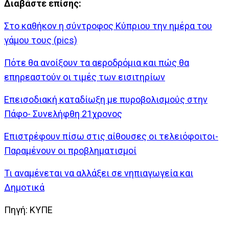
Διαβάστε επίσης:
Στο καθήκον η σύντροφος Κύπριου την ημέρα του
γάμου τους (pics)
Πότε θα ανοίξουν τα αεροδρόμια και πώς θα
επηρεαστούν οι τιμές των εισιτηρίων
Επεισοδιακή καταδίωξη με πυροβολισμούς στην
Πάφο- Συνελήφθη 21χρονος
Επιστρέφουν πίσω στις αίθουσες οι τελειόφοιτοι-
Παραμένουν οι προβληματισμοί
Τι αναμένεται να αλλάξει σε νηπιαγωγεία και
Δημοτικά
Πηγή: ΚΥΠΕ