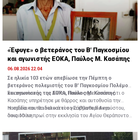
«Έφυγε» ο βετεράνος του Β' Παγκοσμίου
και αγωνιστής ΕΟΚΑ, Παύλος Μ. Κασάπης
06.08.2026 22:04
Σε ηλικία 103 ετών απεβίωσε την Πέμπτη ο
βετεράνος πολεμιστής του Β' Παγκοσμίου Πολέμου
και αγωνιστής της ΕΟΚΑ, Παύλος Μ. Κασάπης.
Σε ανακοίνωση του ARTos House σημειώνεται ότι ο
Κασάπης υπηρέτησε με θάρρος και αυτοθυσία την
πατρίδα και τα ιδανικά του για ελευθερία και
Η κηδεία του θα τελεστεί το Σάββατο 8 Αυγούστου,
δικαιοσύνη.
στις 10 το πρωί στην εκκλησία του Αγίου Θεράποντος
στον Λυθροδόντα.
Πηγή: ΚΥΠΕ