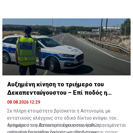
Αυξημένη κίνηση το τριήμερο του
Δεκαπενταύγουστου – Επί ποδός η
Αστυνομία
08.08.2026 12:29
Σε πλήρη ετοιμότητα βρίσκεται η Αστυνομία, με
εντατικούς ελέγχους στο οδικό δίκτυο ενόψει του
τριημέρου του Δεκαπενταύγουστου, καθώς αναμένεται
Ανέφερε ότι η Αστυνομία έχει εκπονήσει τα
αυξημένη διακίνηση οχημάτων τόσο στους
απαραίτητα σχέδια δράσης και θα βρίσκεται στους