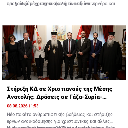
τροχαίας), μέχρι τη συμβολή των οδών Περνέρα και
ακολουθούν τις σχετικές σημάνσεις και να
Πινιάς.
χρησιμοποιούν εναλλακτικές διαδρομές για την
αποφυγή ταλαιπωρίας.
Στήριξη ΚΔ σε Χριστιανούς της Μέσης
Ανατολής: Δράσεις σε Γάζα-Συρία-
Ιορδανία
08.08.2026 11:53
Νέο πακέτο ανθρωπιστικής βοήθειας και στήριξης
έργων ανοικοδόμησης για χριστιανικές και άλλες