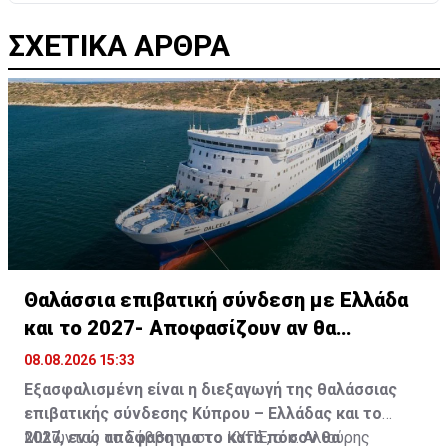
ΣΧΕΤΙΚΑ ΑΡΘΡΑ
Θαλάσσια επιβατική σύνδεση με Ελλάδα
και το 2027- Αποφασίζουν αν θα
συνεχίσει
08.08.2026 15:33
Εξασφαλισμένη είναι η διεξαγωγή της θαλάσσιας
επιβατικής σύνδεσης Κύπρου – Ελλάδας και το
2027, ενώ απόφαση για το κατά πόσον θα
Μιλώντας το Σάββατο στο ΚΥΠΕ, ο κ. Αλιούρης