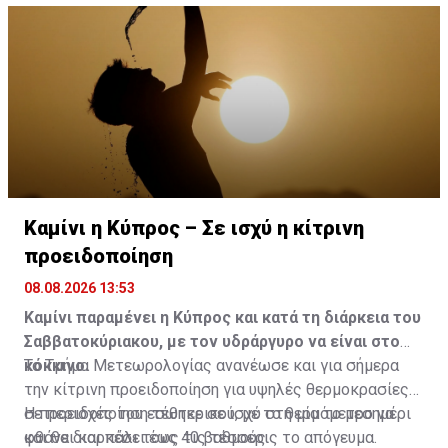
Καμίνι η Κύπρος – Σε ισχύ η κίτρινη
προειδοποίηση
08.08.2026 13:53
Καμίνι παραμένει η Κύπρος και κατά τη διάρκεια του
Σαββατοκύριακου, με τον υδράργυρο να είναι στο
κόκκινο.
Το Τμήμα Μετεωρολογίας ανανέωσε και για σήμερα
την κίτρινη προειδοποίηση για υψηλές θερμοκρασίες
σε περιοχές του εσωτερικού, με το θερμόμετρο να
Η προειδοποίηση τέθηκε σε ισχύ στη μία το μεσημέρι
φθάνει και πάλι τους 40 βαθμούς.
και θα διαρκέσει έως τις τέσσερις το απόγευμα.