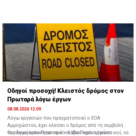
Οδηγοί προσοχή! Κλειστός δρόμος στον
Πρωταρά λόγω έργων
08.08.2026 12:09
Λόγω εργασιών που πραγματοποιεί ο ΕΟΑ
Αμμοχώστου, έχει κλείσει ο δρόμος από τη συμβολή
της λεωφόρου Πρωταρά – Κάβο Γκρέκο (φώτα
Οι οδηγοί καλούνται να είναι ιδιαίτερα προσεκτικοί, να