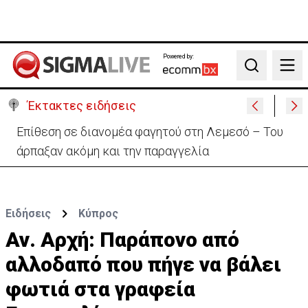
Powered by:
Search
Έκτακτες ειδήσεις
Ιταλία-Ισπανία: Στα άκρα η διπλωματική κόντρα για
το Σένγκεν
Ειδήσεις
Κύπρος
Αν. Αρχή: Παράπονο από
αλλοδαπό που πήγε να βάλει
φωτιά στα γραφεία