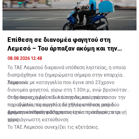
Επίθεση σε διανομέα φαγητού στη
Λεμεσό – Του άρπαξαν ακόμη και την
παραγγελία
08.08.2026 12:48
Το ΤΑΕ Λεμεσού διερευνά υπόθεση ληστείας, η οποία
διαπράχθηκε τα ξημερώματα σήμερα στην επαρχία
Λεμεσού.
Σύμφωνα με καταγγελία που έγινε από 23χρονο
διανομέα φαγητού, γύρω στη 1.30π.μ., ενώ βρισκόταν
στην περιοχή Αγίου Συλά στη Λεμεσό, για να
Οι δράστες, αφού τον κτύπησαν, του απέσπασαν την
παραδώσει παραγγελία, δέχθηκε επίθεση από δύο
παραγγελία, το κινητό του τηλέφωνο και μικρό
άγνωστα νεαρά πρόσωπα.
χρηματικό ποσό, και στη συνέχεια τράπηκαν σε φυγή
Από την επίθεση ο 23χρονος υπέστη εκδορές στα
προς άγνωστη κατεύθυνση.
χέρια.
Το ΤΑΕ Λεμεσού συνεχίζει τις εξετάσεις.