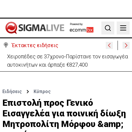
Powered by:
Search
Έκτακτες ειδήσεις
Στο «γήπεδο» της Λευκωσίας περνά ο GSI -«Κλειδί»
ο Σεπτέμβριος για τις έρευνες
Ειδήσεις
Κύπρος
Επιστολή προς Γενικό
Εισαγγελέα για ποινική δίωξη
Μητροπολίτη Μόρφου &amp;