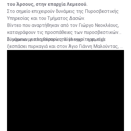
του Άρσους, στην επαρχία Λεμεσού.
Στο σημείο επιχειρούν δυνάμεις της Πυροσβεστικής
Υπηρεσίας και του Τμήματος Δασών.
Βίντεο που αναρτήθηκαν από τον Γιώργο Νεοκλέους,
καταγράφουν τις προσπάθειες των πυροσβεστικών
δυνάμεων για να θέσουν υπό έλεγχο τη φωτιά.
Σύμφωνα με πληροφορίες, λίγο νωρίτερα, είχε
ξεσπάσει πυρκαγιά και στον Άγιο Γιάννη Μαλούντας, η
οποία κατασβέστηκε.