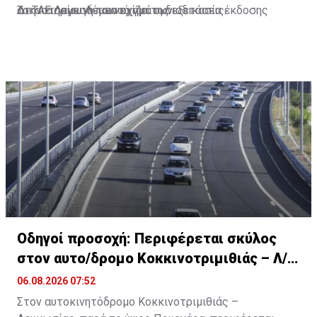
στην εισαγωγή των οχημάτων.
Δικαστηρίου Λεμεσού για τη διαδικασία έκδοσης
Το ΤΑΕ Λεμεσού συνεχίζει τις εξετάσεις.
διατάγματος προσωποκράτησης του.
Οδηγοί προσοχή: Περιφέρεται σκύλος
στον αυτο/δρομο Κοκκινοτριμιθιάς – Λ/
σίας
06.08.2026 07:52
Στον αυτοκινητόδρομο Κοκκινοτριμιθιάς –