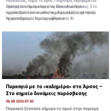
Λευκωσίας, παρά το ύψος Πουρνάρα, περιφέρεται
σκύλος στο δρόμο και στις δύο κατευθύνσεις. Στο
Προτρέπονται οι οδηγοί να είναι ιδιαίτερα
σημείο βρίσκονται μέλη της Αστυνομίας τα οποία
προσεκτικοί και κινούνται με χαμηλές ταχύτητες.
προσπαθούν να τον περιορίσουν.
*η φωτογραφία δημιουργήθηκε από ΑΙ
Πυρκαγιά με το «καλημέρα» στο Άρσος –
Στο σημείο δυνάμεις πυρόσβεσης
06.08.2026 07:40
Πυρκαγιά ξέσπασε σήμερα το πρωί στην περιοχή