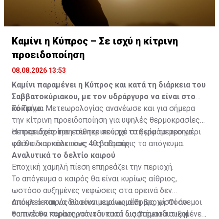
Καμίνι η Κύπρος – Σε ισχύ η κίτρινη
προειδοποίηση
08.08.2026 13:53
Καμίνι παραμένει η Κύπρος και κατά τη διάρκεια του
Σαββατοκύριακου, με τον υδράργυρο να είναι στο
κόκκινο.
Το Τμήμα Μετεωρολογίας ανανέωσε και για σήμερα
την κίτρινη προειδοποίηση για υψηλές θερμοκρασίες
σε περιοχές του εσωτερικού, με το θερμόμετρο να
Η προειδοποίηση τέθηκε σε ισχύ στη μία το μεσημέρι
φθάνει και πάλι τους 40 βαθμούς.
και θα διαρκέσει έως τις τέσσερις το απόγευμα.
Αναλυτικά το δελτίο καιρού
Εποχική χαμηλή πίεση επηρεάζει την περιοχή.
Το απόγευμα ο καιρός θα είναι κυρίως αίθριος,
ωστόσο αυξημένες νεφώσεις στα ορεινά δεν
αποκλείεται να δώσουν μεμονωμένη βροχή. Οι άνεμοι
Απόψε ο καιρός θα είναι κυρίως αίθριος, ωστόσο
θα πνέουν κυρίως νοτιοδυτικοί ως βορειοδυτικοί
τοπικά θα παρατηρούνται κατά διαστήματα αυξημένες