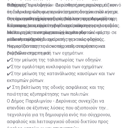
αναμονής των οδηγών. Οι αισθητήρες προσαρμόζουν
Κάππαρη.
Ο Δήμος Παραλιμνίου - Δερύνειας ενημερώνει το κοινό
τη διάρκεια των φωτεινών σηματοδοτών ανάλογα με
ότι ολοκληρώθηκε η εγκατάσταση ανιχνευτών κίνησης
την πραγματική κίνηση, συμβάλλοντας σε ομαλότερη
στη φωτοελεγχόμενη διασταύρωση της Λεωφόρου
Οι νέοι αισθητήρες επιτρέπουν την προσαρμογή της
και αποτελεσματικότερη διαχείριση της κυκλοφορίας.
Κάππαρη, με στόχο τη βελτιστοποίηση της
διάρκειας του πράσινου και του κόκκινου σηματοδότη
λειτουργίας των φωτεινών σηματοδοτών και τη
ανάλογα με τον πραγματικό κυκλοφοριακό φόρτο σε
Με τον τρόπο αυτό επιτυγχάνεται πιο
μείωση του χρόνου αναμονής για τους οδηγούς.
κάθε κατεύθυνση.
αποτελεσματική διαχείριση της κυκλοφορίας,
περιορίζοντας τις άσκοπες καθυστερήσεις και
Η εγκατάσταση του συστήματος αναμένεται να
βελτιώνοντας τη ροή των οχημάτων.
συμβάλει σημαντικά:
✔️Στην μείωση της ταλαιπωρίας των οδηγών.
✔️Στην ομαλότερη κυκλοφορία των οχημάτων.
✔️Στην μείωση της κατανάλωσης καυσίμων και των
εκπομπών ρύπων.
✔️ Στη βελτίωση της οδικής ασφάλειας και της
ποιότητας εξυπηρέτησης των πολιτών.
Ο Δήμος Παραλιμνίου - Δερύνειας συνεχίζει να
επενδύει σε έξυπνες λύσεις που αξιοποιούν την
τεχνολογία για τη δημιουργία ενός πιο σύγχρονου,
ασφαλούς και λειτουργικού οδικού δικτύου προς