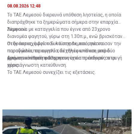
παραγγελία
08.08.2026 12:48
Το ΤΑΕ Λεμεσού διερευνά υπόθεση ληστείας, η οποία
διαπράχθηκε τα ξημερώματα σήμερα στην επαρχία
Λεμεσού.
Σύμφωνα με καταγγελία που έγινε από 23χρονο
διανομέα φαγητού, γύρω στη 1.30π.μ., ενώ βρισκόταν
στην περιοχή Αγίου Συλά στη Λεμεσό, για να
Οι δράστες, αφού τον κτύπησαν, του απέσπασαν την
παραδώσει παραγγελία, δέχθηκε επίθεση από δύο
παραγγελία, το κινητό του τηλέφωνο και μικρό
άγνωστα νεαρά πρόσωπα.
χρηματικό ποσό, και στη συνέχεια τράπηκαν σε φυγή
Από την επίθεση ο 23χρονος υπέστη εκδορές στα
προς άγνωστη κατεύθυνση.
χέρια.
Το ΤΑΕ Λεμεσού συνεχίζει τις εξετάσεις.