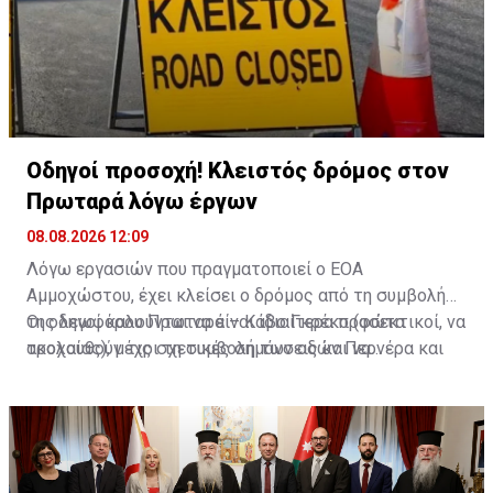
Οδηγοί προσοχή! Κλειστός δρόμος στον
Πρωταρά λόγω έργων
08.08.2026 12:09
Λόγω εργασιών που πραγματοποιεί ο ΕΟΑ
Αμμοχώστου, έχει κλείσει ο δρόμος από τη συμβολή
της λεωφόρου Πρωταρά – Κάβο Γκρέκο (φώτα
Οι οδηγοί καλούνται να είναι ιδιαίτερα προσεκτικοί, να
τροχαίας), μέχρι τη συμβολή των οδών Περνέρα και
ακολουθούν τις σχετικές σημάνσεις και να
Πινιάς.
χρησιμοποιούν εναλλακτικές διαδρομές για την
αποφυγή ταλαιπωρίας.