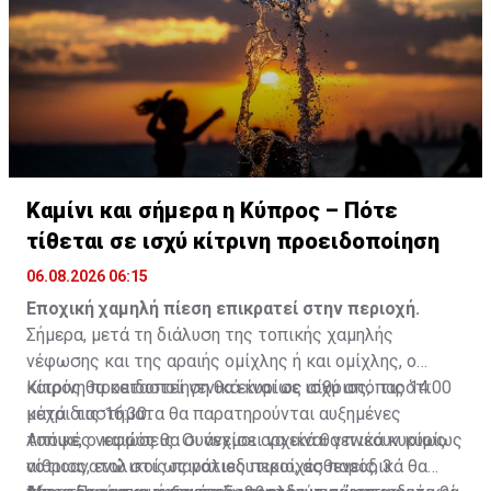
Καμίνι και σήμερα η Κύπρος – Πότε
τίθεται σε ισχύ κίτρινη προειδοποίηση
06.08.2026 06:15
Εποχική χαμηλή πίεση επικρατεί στην περιοχή.
Σήμερα, μετά τη διάλυση της τοπικής χαμηλής
νέφωσης και της αραιής ομίχλης ή και ομίχλης, ο
καιρός θα καταστεί γενικά κυρίως αίθριος, παρότι
Κίτρινη προειδοποίηση θα είναι σε ισχύ από τις 14:00
κατά διαστήματα θα παρατηρούνται αυξημένες
μέχρι τις 16:30.
τοπικές νεφώσεις. Οι άνεμοι αρχικά θα πνέουν κυρίως
Απόψε, ο καιρός θα συνεχίσει να είναι γενικά κυρίως
νοτιοανατολικοί ως νοτιοδυτικοί, ασθενείς, 3
αίθριος, ενώ στις παράλιες περιοχές παροδικά θα