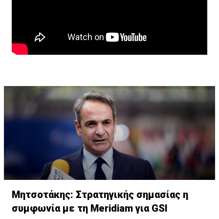
μπορεί να μας βεβαιώσει ότι θα έχουμε βροχή. Έχουμε
έναν ήλιο ο οποίος θα δώσει εξάτμιση. Έχω μια
γεωργία που ζητά νερό και δεν έχει νερό. Και αυτό
δημιουργεί μακροοικονομικούς κινδύνους.»
Μητσοτάκης: Στρατηγικής σημασίας η
συμφωνία με τη Meridiam για GSI