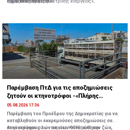
έργου από την ΕΤΕπ.
την εξέλιξη του έργου.
ευρωπαϊκή αγορά ηλεκτρικής ενέργειας»,
Πηγή: ΑΠΕ- ΜΠΕ
υπογραμμίζουν από την κυβέρνηση.
Παρέμβαση ΠτΔ για τις αποζημιώσεις
ζητούν οι κτηνοτρόφοι -«Πλήρης
αδιαφορία»
05.08.2026 17:36
Παρέμβαση του Προέδρου της Δημοκρατίας για να
καταβληθούν οι εκκρεμούσες αποζημιώσεις σε
κτηνοτρόφους των οποίων θανατώθηκαν ζώα,
Αυτό ανέφερε μιλώντας στο ΚΥΠΕ μετά την