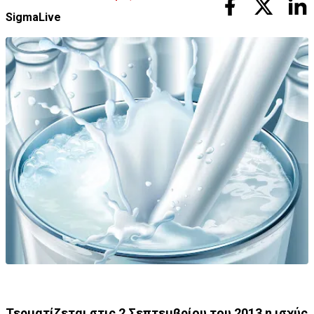
SigmaLive
Τερματίζεται στις 2 Σεπτεμβρίου του 2013 η ισχύς