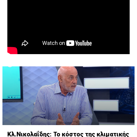
Κλ.Νικολαΐδης: Το κόστος της κλιματικής