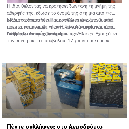
Η ίδια, θέλοντας να κρατήσει ζωντανή τη μνήμη της
αδερφής της, έδωσε το όνομά της στη μία από τις
δίδυμες κόρες της. «Προσπαθώ να μην ξεχνώ αυτά
Μάλιστα, όπως λέει, η μικρή Χριστιάνα της θυμίζει
που περάσαμε μαζί, γι’ αυτό έβγαλα τη μία κόρη μου,
αρκετά την αδερφή της. «Η Χριστιάνα φέρνει πάρα
δίδυμη, Χριστιάνα», ανέφερε.
πολύ της αδερφής μου», σημείωσε.
Διαβάστε επίσης:
Τραγωδία της «Ήλιος»: Έχω χάσει
τον ύπνο μου… το κουβαλάω 17 χρόνια μαζί μου»
Πέντε συλλήψεις στο Αεροδρόμιο