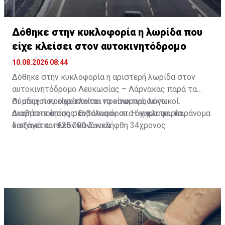
Δόθηκε στην κυκλοφορία η λωρίδα που
είχε κλείσει στον αυτοκινητόδρομο
10.08.2026 08:44
Δόθηκε στην κυκλοφορία η αριστερή λωρίδα στον
αυτοκινητόδρομο Λευκωσίας – Λάρνακας παρά τα
Λύμπια, που είχε κλείσει προσωρινά, λόγω
Οι οδηγοί προτρέπονται να είναι προσεκτικοί.
ακινητοποίησης σκυβαλοφόρου. Η κυκλοφορία
Διαβάστε επίσης:
Εντόπισαν στο όχημα του παράνομα
διεξάγεται πλέον κανονικά.
καπνικά και €25.000-Συνελήφθη 34χρονος