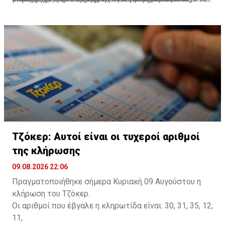
βροχές, στα ορεινά.
στους 39 βαθμούς στο εσωτερικό, γύρω στους 32 στα
ανατολικά παράλια, γύρω στους 23 στα δυτικά και τα
μεμονωμένες βροχές, στα ορεινά.
πάνω από τις μέσες κλιματολογικές τιμές.
νοτιοδυτικά και τα δυτικά παράλια, γύρω στους 35
βόρεια παράλια και στους 20 βαθμούς στα ψηλότερα
στα υπόλοιπα παράλια και στους 29 βαθμούς στα
ορεινά.
ψηλότερα ορεινά.
Τζόκερ: Αυτοί είναι οι τυχεροί αριθμοί
της κλήρωσης
09.08.2026 22:06
Πραγματοποιήθηκε σήμερα Κυριακή 09 Αυγούστου η
κλήρωση του Τζόκερ.
Οι αριθμοί που έβγαλε η κληρωτίδα είναι: 30, 31, 35, 12,
11,