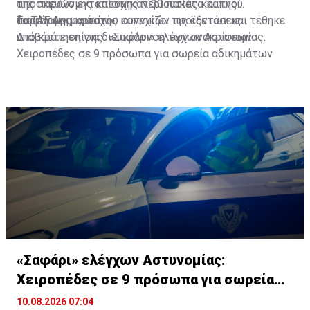
αποσκευών εντοπίστηκαν 30 πακέτα καπνού
της παράνομης κατοχής περιουσίας και της
διαφόρων μαρκών.
παράνομης κατοχής καπνικών προϊόντων και τέθηκε
Το ΤΑΕ Αμμοχώστου συνεχίζει τις εξετάσεις.
υπό κράτηση για διευκόλυνση των ανακρίσεων.
Διαβάστε επίσης:
«Σαφάρι» ελέγχων Αστυνομίας:
Χειροπέδες σε 9 πρόσωπα για σωρεία αδικημάτων
«Σαφάρι» ελέγχων Αστυνομίας:
Χειροπέδες σε 9 πρόσωπα για σωρεία
αδικημάτων
10.08.2026 07:04