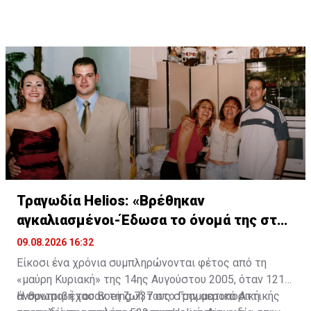
Τραγωδία Helios: «Βρέθηκαν
αγκαλιασμένοι-Έδωσα το όνομά της στην
κόρη μου»
09.08.2026 16:32
Είκοσι ένα χρόνια συμπληρώνονται φέτος από τη
«μαύρη Κυριακή» της 14ης Αυγούστου 2005, όταν 121
άνθρωποι έχασαν τη ζωή τους στην αεροπορική
Η συντριβή του Boeing 737 στο Γραμματικό Αττικής