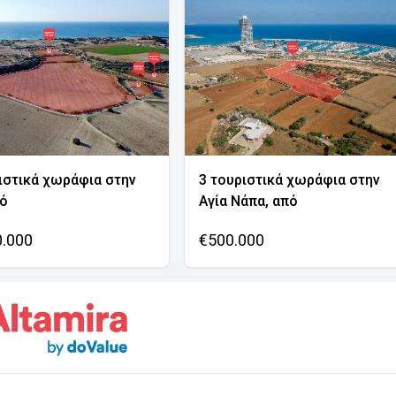
ιστικά χωράφια στην
3 τουριστικά χωράφια στην
νό
Αγία Νάπα, από
0.000
€500.000