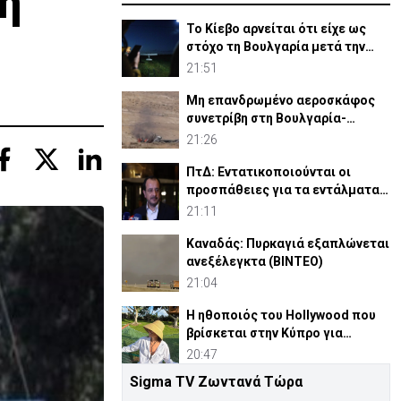
η
Το Κίεβο αρνείται ότι είχε ως
στόχο τη Βουλγαρία μετά την
έκρηξη του drone
21:51
Μη επανδρωμένο αεροσκάφος
συνετρίβη στη Βουλγαρία-
Kατηγορεί το Κίεβο
21:26
ΠτΔ: Εντατικοποιούνται οι
προσπάθειες για τα εντάλματα
σύλληψης Ισαάκ-Σολωμού
21:11
Καναδάς: Πυρκαγιά εξαπλώνεται
ανεξέλεγκτα (ΒΙΝΤΕΟ)
21:04
Η ηθοποιός του Hollywood που
βρίσκεται στην Κύπρο για
διακοπές
20:47
Sigma TV Ζωντανά Τώρα
Ποιοι είναι οι όροι του Ιράν προς