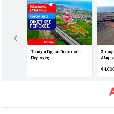
Τεμάχια Γης σε Οικιστικές
3 τουρ
Περιοχές
Αλαμι
€4.00