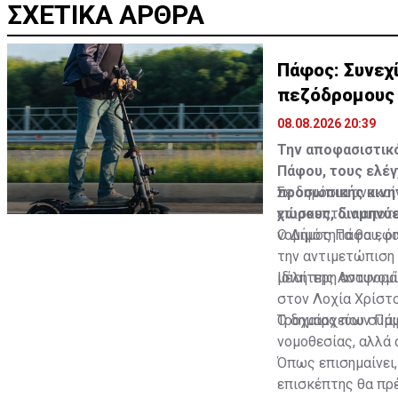
ΣΧΕΤΙΚΑ ΑΡΘΡΑ
Πάφος: Συνεχί
πεζόδρομους
08.08.2026 20:39
Την αποφασιστικό
Πάφου, τους ελέγ
προσωπικής κινη
Σε δημόσια ανακοί
χώρους, διαμηνύ
επισκεπτών αποτε
νομιμότητα θα εφα
Ο Δήμος Πάφου, όπ
την αντιμετώπιση 
μέλη της Αστυνομί
Ιδιαίτερη αναφορά
στον Λοχία Χρίστο
Τροχαίας που συμ
Ο δημαρχεύων Πάφο
νομοθεσίας, αλλά
Όπως επισημαίνει, 
επισκέπτης θα πρέ