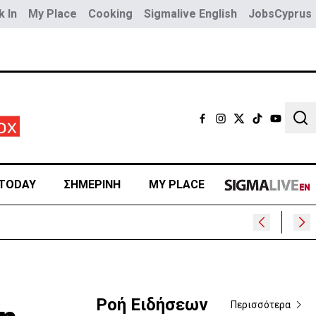
 In
My Place
Cooking
Sigmalive English
JobsCyprus
Sear
TODAY
ΣΗΜΕΡΙΝΗ
MY PLACE
Ροή Ειδήσεων
Περισσότερα