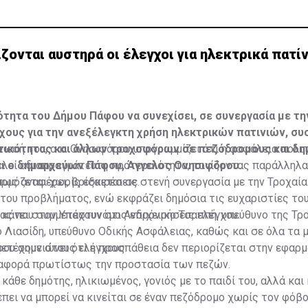
ζονται αυστηρά οι έλεγχοι για ηλεκτρικά πατί
τητα του Δήμου Πάφου να συνεχίσει, σε συνεργασία με τη
χους για την ανεξέλεγκτη χρήση ηλεκτρικών πατινιών, σ
τικότητας και άλλων τροχοφόρων σε πεζόδρομους και δη
νωσή του, ο κ. Ονησιφόρου υπογραμμίζει ότι η ασφάλεια πολι
ει ο δημαρχεύων Πάφου, Άγγελος Ονησιφόρου.
λεί αδιαπραγμάτευτη προτεραιότητα, τονίζοντας παράλληλα 
ρμόζεται χωρίς εξαιρέσεις.
ως αναφέρει, βρίσκεται σε στενή συνεργασία με την Τροχαία
του προβλήματος, ενώ εκφράζει δημόσια τις ευχαριστίες το
ας που συμμετέχουν στις επιχειρήσεις ελέγχου.
 κάνει στον Υπαστυνόμο Ανδρόνικο Τσαππή, υπεύθυνο της Τρ
 Λιασίδη, υπεύθυνο Οδικής Ασφάλειας, καθώς και σε όλα τα 
μετέχουν στους ελέγχους.
υ σημειώνει ότι η προσπάθεια δεν περιορίζεται στην εφαρμ
 αφορά πρωτίστως την προστασία των πεζών.
κάθε δημότης, ηλικιωμένος, γονιός με το παιδί του, αλλά και
πει να μπορεί να κινείται σε έναν πεζόδρομο χωρίς τον φόβο