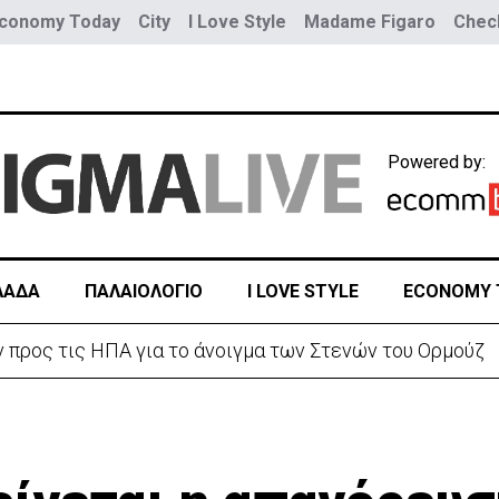
conomy Today
City
I Love Style
Madame Figaro
Check
Powered by:
ΛΑΔΑ
ΠΑΛΑΙΟΛΟΓΙΟ
I LOVE STYLE
ECONOMY 
ε αυξημένη υγρασία -«Στα παράλια είναι δύσκολα»