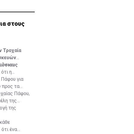
νια στους
ν Τροχαία
υσκευών
μόσιους
τών και
ότι η
 Πάφου για
υ προς τα
οχαίας Πάφου,
μέλη της
ογή της
 κάθε
 ότι ένα