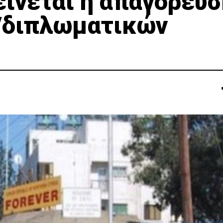
ίνεται η απαγόρευσ
E/διπλωματικών