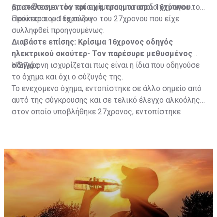
αποτέλεσμα τον κρίσιμο τραυματισμό 16χρονου.
βρισκόταν εντός του οχήματος, το οποίο χτύπησε το
σκούτερ του 16χρονου.
Πρόκειται για τη σύζυγο του 27χρονου που είχε
συλληφθεί προηγουμένως.
Διαβάστε επίσης:
Κρίσιμα 16χρονος οδηγός
ηλεκτρικού σκούτερ- Τον παρέσυρε μεθυσμένος
οδηγός
Η 27χρονη ισχυρίζεται πως είναι η ίδια που οδηγούσε
το όχημα και όχι ο σύζυγός της.
Το ενεχόμενο όχημα, εντοπίστηκε σε άλλο σημείο από
αυτό της σύγκρουσης και σε τελικό έλεγχο αλκοόλης
στον οποίο υποβλήθηκε 27χρονος, εντοπίστηκε
θετικός με τελικό αποτέλεσμα 73% αντί 22μg% που
είναι το ανώτατο από τον Νόμο όριο και συνελήφθη
για αυτόφωρο αδίκημα.