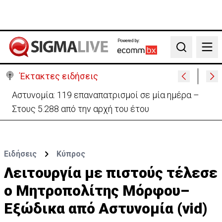
Powered by:
Search
Έκτακτες ειδήσεις
Θέλει να ξαναζωντανέψει την «Corner» o
Προύντζος - «Πληγώνει τις αναμνήσεις»
Ειδήσεις
Κύπρος
Λειτουργία με πιστούς τέλεσε
ο Μητροπολίτης Μόρφου–
Eξώδικα από Αστυνομία (vid)