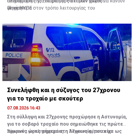
πληροφορίες για διορισμούς ατόμων χωρίς να κάνουν
συνεδρίαση της Επιτροπής θα επικεντρωθεί
αίτηση».
γενικότερα στον τρόπο λειτουργίας του
Πηγή: ΚΥΠΕ
Γνωμοδοτικού.
Συνελήφθη και η σύζυγος του 27χρονου
για το τροχαίο με σκούτερ
07.08.2026 16:43
Στη σύλληψη και 27χρονης προχώρησε η Αστυνομία,
για το σοβαρό τροχαίο που σημειώθηκε τις πρώτες
πρωινές ώρες σήμερα στη Λευκωσία, που είχε ως
Σύμφωνα με πληροφορίες, η 27χρονη φέρεται να