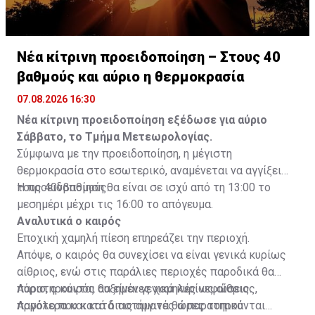
Νέα κίτρινη προειδοποίηση – Στους 40
βαθμούς και αύριο η θερμοκρασία
07.08.2026 16:30
Νέα κίτρινη προειδοποίηση εξέδωσε για αύριο
Σάββατο, το Τμήμα Μετεωρολογίας.
Σύμφωνα με την προειδοποίηση, η μέγιστη
θερμοκρασία στο εσωτερικό, αναμένεται να αγγίξει
τους 40νβαθμούς.
Η προειδοποίηση θα είναι σε ισχύ από τη 13:00 το
μεσημέρι μέχρι τις 16:00 το απόγευμα.
Αναλυτικά ο καιρός
Εποχική χαμηλή πίεση επηρεάζει την περιοχή.
Απόψε, ο καιρός θα συνεχίσει να είναι γενικά κυρίως
αίθριος, ενώ στις παράλιες περιοχές παροδικά θα
παρατηρούνται αυξημένες χαμηλές νεφώσεις.
Αύριο, ο καιρός θα είναι γενικά κυρίως αίθριος,
Αργότερα και κατά τις αυγινές ώρες τοπικά
παρόλο που κατά διαστήματα θα παρατηρούνται