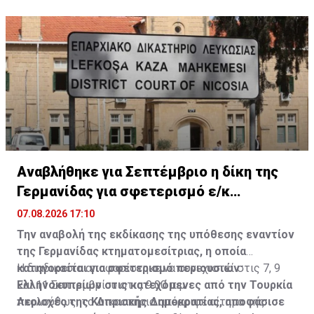
Εργατικό Συμβουλευτικό Σώμα.
Αναβλήθηκε για Σεπτέμβριο η δίκη της
Γερμανίδας για σφετερισμό ε/κ
περιουσιών
07.08.2026 17:10
Την αναβολή της εκδίκασης της υπόθεσης εναντίον
της Γερμανίδας κτηματομεσίτριας, η οποία
κατηγορείται για σφετερισμό περιουσιών
Η διαδικασία αποφασίστηκε να συνεχιστεί στις 7, 9
Ελληνοκυπρίων στις κατεχόμενες από την Τουρκία
και 11 Σεπτεμβρίου στις 9:00 π.μ.
περιοχές της Κυπριακής Δημοκρατίας, αποφάσισε
Ακολούθως, το Δικαστήριο απέρριψε αίτημα της