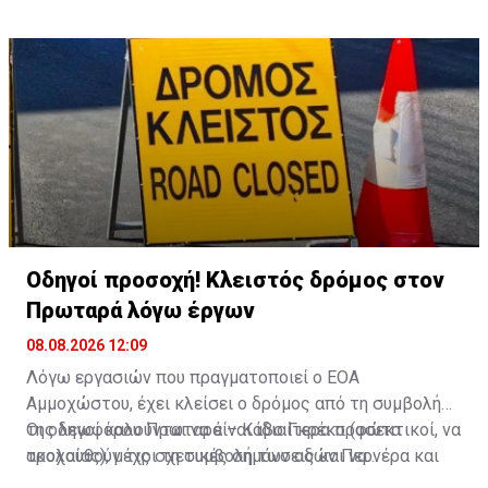
Οδηγοί προσοχή! Κλειστός δρόμος στον
Πρωταρά λόγω έργων
08.08.2026 12:09
Λόγω εργασιών που πραγματοποιεί ο ΕΟΑ
Αμμοχώστου, έχει κλείσει ο δρόμος από τη συμβολή
της λεωφόρου Πρωταρά – Κάβο Γκρέκο (φώτα
Οι οδηγοί καλούνται να είναι ιδιαίτερα προσεκτικοί, να
τροχαίας), μέχρι τη συμβολή των οδών Περνέρα και
ακολουθούν τις σχετικές σημάνσεις και να
Πινιάς.
χρησιμοποιούν εναλλακτικές διαδρομές για την