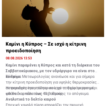
Καμίνι η Κύπρος – Σε ισχύ η κίτρινη
προειδοποίηση
08.08.2026 13:53
Καμίνι παραμένει η Κύπρος και κατά τη διάρκεια του
Σαββατοκύριακου, με τον υδράργυρο να είναι στο
κόκκινο.
Το Τμήμα Μετεωρολογίας ανανέωσε και για σήμερα
την κίτρινη προειδοποίηση για υψηλές θερμοκρασίες
σε περιοχές του εσωτερικού, με το θερμόμετρο να
Η προειδοποίηση τέθηκε σε ισχύ στη μία το μεσημέρι
φθάνει και πάλι τους 40 βαθμούς.
και θα διαρκέσει έως τις τέσσερις το απόγευμα.
Αναλυτικά το δελτίο καιρού
Εποχική χαμηλή πίεση επηρεάζει την περιοχή.