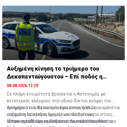
Αυξημένη κίνηση το τριήμερο του
Δεκαπενταύγουστου – Επί ποδός η
Αστυνομία
08.08.2026 12:29
Σε πλήρη ετοιμότητα βρίσκεται η Αστυνομία, με
εντατικούς ελέγχους στο οδικό δίκτυο ενόψει του
τριημέρου του Δεκαπενταύγουστου, καθώς αναμένεται
Ανέφερε ότι η Αστυνομία έχει εκπονήσει τα
αυξημένη διακίνηση οχημάτων τόσο στους
απαραίτητα σχέδια δράσης και θα βρίσκεται στους
αυτοκινητόδρομους όσο και στο υπόλοιπο οδικό
δρόμους καθ’ όλη τη διάρκεια της περιόδου, τόσο για
«Όσον αφορά την περίοδο του Δεκαπενταυγούστου,