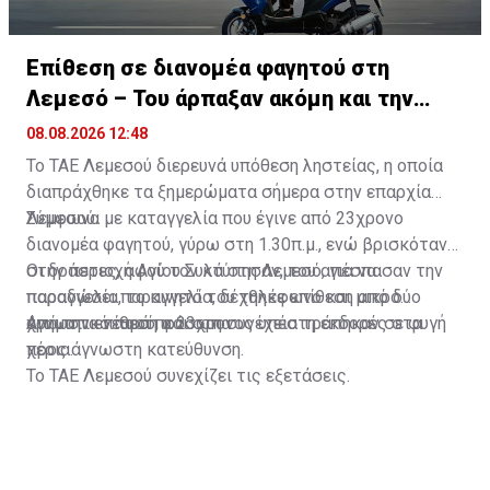
Επίθεση σε διανομέα φαγητού στη
Λεμεσό – Του άρπαξαν ακόμη και την
παραγγελία
08.08.2026 12:48
Το ΤΑΕ Λεμεσού διερευνά υπόθεση ληστείας, η οποία
διαπράχθηκε τα ξημερώματα σήμερα στην επαρχία
Λεμεσού.
Σύμφωνα με καταγγελία που έγινε από 23χρονο
διανομέα φαγητού, γύρω στη 1.30π.μ., ενώ βρισκόταν
στην περιοχή Αγίου Συλά στη Λεμεσό, για να
Οι δράστες, αφού τον κτύπησαν, του απέσπασαν την
παραδώσει παραγγελία, δέχθηκε επίθεση από δύο
παραγγελία, το κινητό του τηλέφωνο και μικρό
άγνωστα νεαρά πρόσωπα.
χρηματικό ποσό, και στη συνέχεια τράπηκαν σε φυγή
Από την επίθεση ο 23χρονος υπέστη εκδορές στα
προς άγνωστη κατεύθυνση.
χέρια.
Το ΤΑΕ Λεμεσού συνεχίζει τις εξετάσεις.