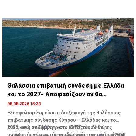
Θαλάσσια επιβατική σύνδεση με Ελλάδα
και το 2027- Αποφασίζουν αν θα
συνεχίσει
08.08.2026 15:33
Εξασφαλισμένη είναι η διεξαγωγή της θαλάσσιας
επιβατικής σύνδεσης Κύπρου – Ελλάδας και το
2027, ενώ απόφαση για το κατά πόσον θα
Μιλώντας το Σάββατο στο ΚΥΠΕ, ο κ. Αλιούρης
υπάρξει συνέχιση της επιδότησής της από το 2028
ανέφερε ότι η υφιστάμενη σύμβαση, η οποία ξεκίνησε